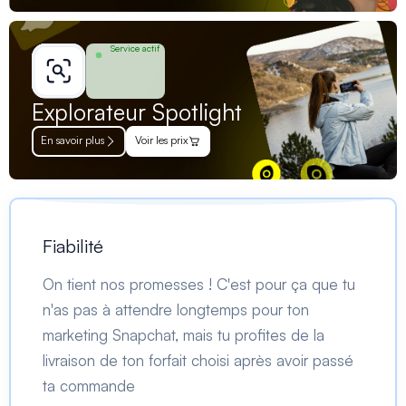
Service actif
Explorateur Spotlight
En savoir plus
Voir les prix
Fiabilité
On tient nos promesses ! C'est pour ça que tu
n'as pas à attendre longtemps pour ton
marketing Snapchat, mais tu profites de la
livraison de ton forfait choisi après avoir passé
ta commande