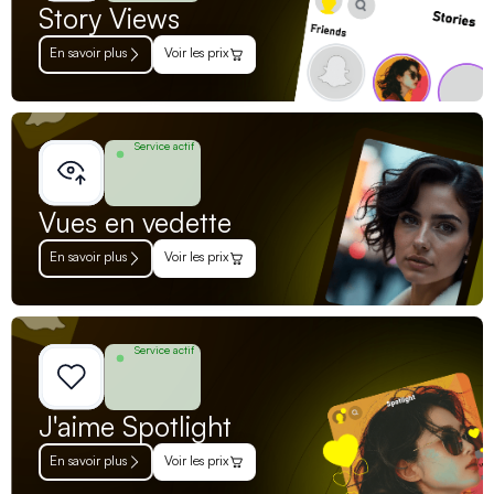
Story Views
En savoir plus
Voir les prix
Service actif
Vues en vedette
En savoir plus
Voir les prix
Service actif
J'aime Spotlight
En savoir plus
Voir les prix