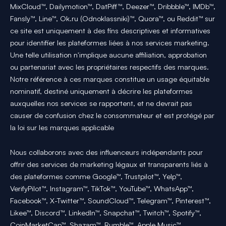
MixCloud™, Dailymotion™, DatPiff™, Deezer™, Dribbble™, IMDb™,
Fansly™, Line™, Ok.ru (Odnoklassniki)™, Quora™, ou Reddit™ sur
ce site est uniquement à des fins descriptives et informatives
pour identifier les plateformes liées à nos services marketing.
Une telle utilisation n'implique aucune affiliation, approbation
ou partenariat avec les propriétaires respectifs des marques.
Notre référence à ces marques constitue un usage équitable
nominatif, destiné uniquement à décrire les plateformes
auxquelles nos services se rapportent, et ne devrait pas
causer de confusion chez le consommateur et est protégé par
la loi sur les marques applicable
Nous collaborons avec des influenceurs indépendants pour
offrir des services de marketing légaux et transparents liés à
des plateformes comme Google™, Trustpilot™, Yelp™,
VerifyPilot™, Instagram™, TikTok™, YouTube™, WhatsApp™,
Facebook™, X-Twitter™, SoundCloud™, Telegram™, Pinterest™,
Likee™, Discord™, LinkedIn™, Snapchat™, Twitch™, Spotify™,
CoinMarketCap™, Shazam™, Rumble™, Apple Music™,