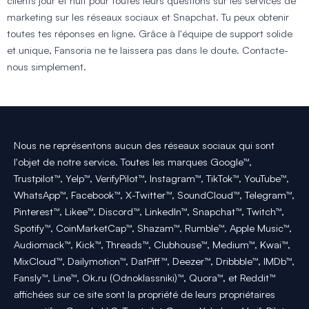
clients jour et nuit pour toutes leurs questions sur les services de
marketing sur les réseaux sociaux et Snapchat. Tu peux obtenir
toutes tes réponses en ligne. Grâce à l'équipe de support solide
et unique, Fansoria ne te laissera pas dans le doute. Contacte-
nous simplement.
Nous ne représentons aucun des réseaux sociaux qui sont
l'objet de notre service. Toutes les marques Google™,
Trustpilot™, Yelp™, VerifyPilot™, Instagram™, TikTok™, YouTube™,
WhatsApp™, Facebook™, X-Twitter™, SoundCloud™, Telegram™,
Pinterest™, Likee™, Discord™, LinkedIn™, Snapchat™, Twitch™,
Spotify™, CoinMarketCap™, Shazam™, Rumble™, Apple Music™,
Audiomack™, Kick™, Threads™, Clubhouse™, Medium™, Kwai™,
MixCloud™, Dailymotion™, DatPiff™, Deezer™, Dribbble™, IMDb™,
Fansly™, Line™, Ok.ru (Odnoklassniki)™, Quora™, et Reddit™
affichées sur ce site sont la propriété de leurs propriétaires