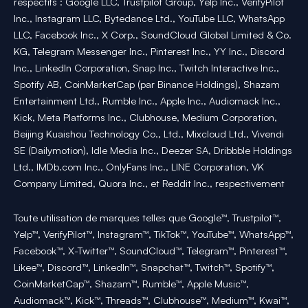
respectifs : Google LLC, Trustpilot Group, Yelp Inc., VerifyPilot
Inc., Instagram LLC, Bytedance Ltd., YouTube LLC, WhatsApp
LLC, Facebook Inc., X Corp., SoundCloud Global Limited & Co.
KG, Telegram Messenger Inc., Pinterest Inc., YY Inc., Discord
Inc., LinkedIn Corporation, Snap Inc., Twitch Interactive Inc.,
Spotify AB, CoinMarketCap (par Binance Holdings), Shazam
Entertainment Ltd., Rumble Inc., Apple Inc., Audiomack Inc.,
Kick, Meta Platforms Inc., Clubhouse, Medium Corporation,
Beijing Kuaishou Technology Co., Ltd., Mixcloud Ltd., Vivendi
SE (Dailymotion), Idle Media Inc., Deezer SA, Dribbble Holdings
Ltd., IMDb.com Inc., OnlyFans Inc., LINE Corporation, VK
Company Limited, Quora Inc., et Reddit Inc., respectivement
Toute utilisation de marques telles que Google™, Trustpilot™,
Yelp™, VerifyPilot™, Instagram™, TikTok™, YouTube™, WhatsApp™,
Facebook™, X-Twitter™, SoundCloud™, Telegram™, Pinterest™,
Likee™, Discord™, LinkedIn™, Snapchat™, Twitch™, Spotify™,
CoinMarketCap™, Shazam™, Rumble™, Apple Music™,
Audiomack™, Kick™, Threads™, Clubhouse™, Medium™, Kwai™,