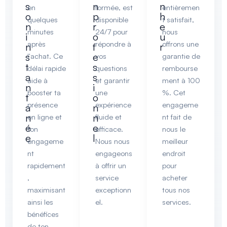
s
n
n
en
formée, est
entièremen
o
p
h
quelques
disponible
t satisfait,
n
r
e
minutes
24/7 pour
nous
i
o
u
après
répondre à
offrons une
n
f
r
s
e
l'achat. Ce
vos
garantie de
t
s
délai rapide
questions
rembourse
a
s
aide à
et garantir
ment à 100
n
i
booster ta
une
%. Cet
t
o
présence
expérience
engageme
a
n
n
n
en ligne et
fluide et
nt fait de
é
e
ton
efficace.
nous le
e
l
engageme
Nous nous
meilleur
nt
engageons
endroit
rapidement
à offrir un
pour
,
service
acheter
maximisant
exceptionn
tous nos
ainsi les
el.
services.
bénéfices
de ton