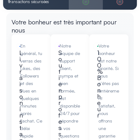
Transactions sécurisées
Votre bonheur est très important pour
nous
En
Notre
Votre
L
S
1
général, tu
équipe de
bonheur
i
o
0
verras des
support
est notre
v
u
0
Likes, des
client,
priorité. Si
r
t
%
Followers
sympa et
vous
a
i
B
i
e
o
et des
bien
n'êtes pas
s
n
n
Vues en
formée,
entièreme
o
p
h
quelques
est
nt
n
r
e
minutes
disponible
satisfait,
i
o
u
après
24/7 pour
nous
n
f
r
s
e
l'achat. Ce
répondre
offrons
t
s
délai
à vos
une
a
s
rapide
questions
garantie