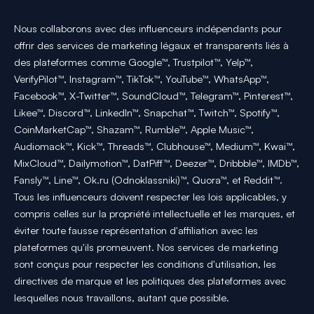
Nous collaborons avec des influenceurs indépendants pour
offrir des services de marketing légaux et transparents liés à
des plateformes comme Google™, Trustpilot™, Yelp™,
VerifyPilot™, Instagram™, TikTok™, YouTube™, WhatsApp™,
Facebook™, X-Twitter™, SoundCloud™, Telegram™, Pinterest™,
Likee™, Discord™, LinkedIn™, Snapchat™, Twitch™, Spotify™,
CoinMarketCap™, Shazam™, Rumble™, Apple Music™,
Audiomack™, Kick™, Threads™, Clubhouse™, Medium™, Kwai™,
MixCloud™, Dailymotion™, DatPiff™, Deezer™, Dribbble™, IMDb™,
Fansly™, Line™, Ok.ru (Odnoklassniki)™, Quora™, et Reddit™.
Tous les influenceurs doivent respecter les lois applicables, y
compris celles sur la propriété intellectuelle et les marques, et
éviter toute fausse représentation d'affiliation avec les
plateformes qu'ils promeuvent. Nos services de marketing
sont conçus pour respecter les conditions d'utilisation, les
directives de marque et les politiques des plateformes avec
lesquelles nous travaillons, autant que possible.