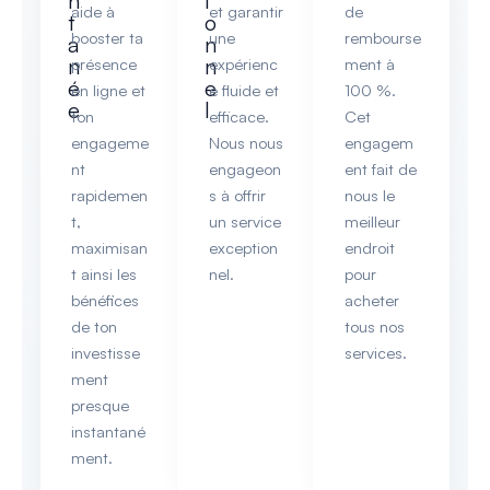
n
i
aide à
et garantir
de
t
o
booster ta
une
rembourse
a
n
n
n
présence
expérienc
ment à
é
e
en ligne et
e fluide et
100 %.
e
l
ton
efficace.
Cet
engageme
Nous nous
engagem
nt
engageon
ent fait de
rapidemen
s à offrir
nous le
t,
un service
meilleur
maximisan
exception
endroit
t ainsi les
nel.
pour
bénéfices
acheter
de ton
tous nos
investisse
services.
ment
presque
instantané
ment.