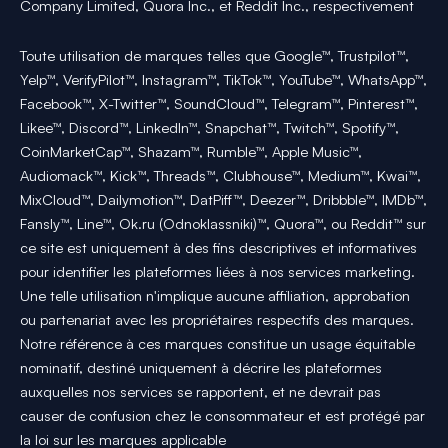
Company Limited, Quora Inc., et Reddit Inc., respectivement
Toute utilisation de marques telles que Google™, Trustpilot™,
Yelp™, VerifyPilot™, Instagram™, TikTok™, YouTube™, WhatsApp™,
Facebook™, X-Twitter™, SoundCloud™, Telegram™, Pinterest™,
Likee™, Discord™, LinkedIn™, Snapchat™, Twitch™, Spotify™,
CoinMarketCap™, Shazam™, Rumble™, Apple Music™,
Audiomack™, Kick™, Threads™, Clubhouse™, Medium™, Kwai™,
MixCloud™, Dailymotion™, DatPiff™, Deezer™, Dribbble™, IMDb™,
Fansly™, Line™, Ok.ru (Odnoklassniki)™, Quora™, ou Reddit™ sur
ce site est uniquement à des fins descriptives et informatives
pour identifier les plateformes liées à nos services marketing.
Une telle utilisation n'implique aucune affiliation, approbation
ou partenariat avec les propriétaires respectifs des marques.
Notre référence à ces marques constitue un usage équitable
nominatif, destiné uniquement à décrire les plateformes
auxquelles nos services se rapportent, et ne devrait pas
causer de confusion chez le consommateur et est protégé par
la loi sur les marques applicable