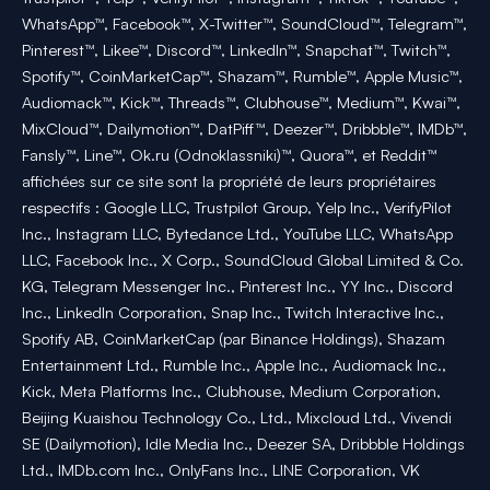
WhatsApp™, Facebook™, X-Twitter™, SoundCloud™, Telegram™,
Pinterest™, Likee™, Discord™, LinkedIn™, Snapchat™, Twitch™,
Spotify™, CoinMarketCap™, Shazam™, Rumble™, Apple Music™,
Audiomack™, Kick™, Threads™, Clubhouse™, Medium™, Kwai™,
MixCloud™, Dailymotion™, DatPiff™, Deezer™, Dribbble™, IMDb™,
Fansly™, Line™, Ok.ru (Odnoklassniki)™, Quora™, et Reddit™
affichées sur ce site sont la propriété de leurs propriétaires
respectifs : Google LLC, Trustpilot Group, Yelp Inc., VerifyPilot
Inc., Instagram LLC, Bytedance Ltd., YouTube LLC, WhatsApp
LLC, Facebook Inc., X Corp., SoundCloud Global Limited & Co.
KG, Telegram Messenger Inc., Pinterest Inc., YY Inc., Discord
Inc., LinkedIn Corporation, Snap Inc., Twitch Interactive Inc.,
Spotify AB, CoinMarketCap (par Binance Holdings), Shazam
Entertainment Ltd., Rumble Inc., Apple Inc., Audiomack Inc.,
Kick, Meta Platforms Inc., Clubhouse, Medium Corporation,
Beijing Kuaishou Technology Co., Ltd., Mixcloud Ltd., Vivendi
SE (Dailymotion), Idle Media Inc., Deezer SA, Dribbble Holdings
Ltd., IMDb.com Inc., OnlyFans Inc., LINE Corporation, VK