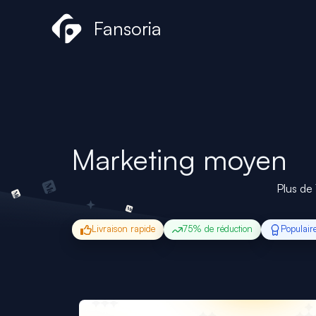
Aller
Fansoria
au
contenu
Marketing moyen
Plus de 
Livraison rapide
75% de réduction
Populair