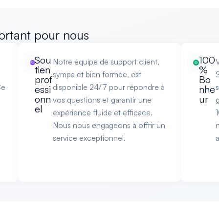
ortant pour nous
Sou
100
Notre équipe de support client,
V
tien
%
sympa et bien formée, est
S
prof
Bo
Ce
disponible 24/7 pour répondre à
s
essi
nhe
onn
ur
vos questions et garantir une
el
expérience fluide et efficace.
Nous nous engageons à offrir un
n
service exceptionnel.
a