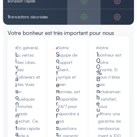
Livraison rapide
Transactions sécurisées
Votre bonheur est très important pour nous
En général,
Notre
Votre
L
S
1
tu verras
équipe de
bonheur est
i
o
0
des Likes,
support
notre
v
u
0
des
client,
priorité. Si
r
t
%
Followers et
sympa et
vous n'êtes
a
i
B
i
e
o
des Vues
bien
pas
s
n
n
en
formée, est
entièremen
o
p
h
quelques
disponible
t satisfait,
n
r
e
minutes
24/7 pour
nous
i
o
u
après
répondre à
offrons une
n
f
r
s
e
l'achat. Ce
vos
garantie de
t
s
délai rapide
questions
rembourse
a
s
aide à
et garantir
ment à 100