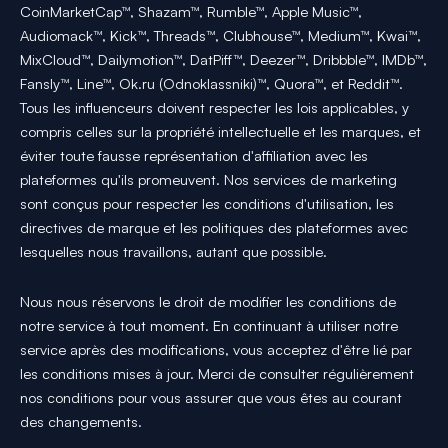
CoinMarketCap™, Shazam™, Rumble™, Apple Music™,
Audiomack™, Kick™, Threads™, Clubhouse™, Medium™, Kwai™,
MixCloud™, Dailymotion™, DatPiff™, Deezer™, Dribbble™, IMDb™,
Fansly™, Line™, Ok.ru (Odnoklassniki)™, Quora™, et Reddit™.
Tous les influenceurs doivent respecter les lois applicables, y
compris celles sur la propriété intellectuelle et les marques, et
éviter toute fausse représentation d'affiliation avec les
plateformes qu'ils promeuvent. Nos services de marketing
sont conçus pour respecter les conditions d'utilisation, les
directives de marque et les politiques des plateformes avec
lesquelles nous travaillons, autant que possible.
Nous nous réservons le droit de modifier les conditions de
notre service à tout moment. En continuant à utiliser notre
service après des modifications, vous acceptez d'être lié par
les conditions mises à jour. Merci de consulter régulièrement
nos conditions pour vous assurer que vous êtes au courant
des changements.