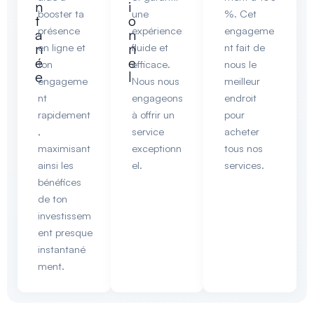
n
i
booster ta
une
%. Cet
t
o
présence
expérience
engageme
a
n
n
n
en ligne et
fluide et
nt fait de
é
e
ton
efficace.
nous le
e
l
engageme
Nous nous
meilleur
nt
engageons
endroit
rapidement
à offrir un
pour
,
service
acheter
maximisant
exceptionn
tous nos
ainsi les
el.
services.
bénéfices
de ton
investissem
ent presque
instantané
ment.