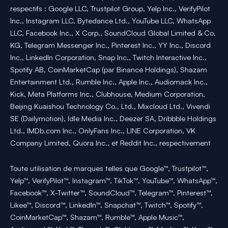
respectifs : Google LLC, Trustpilot Group, Yelp Inc., VerifyPilot
Inc., Instagram LLC, Bytedance Ltd., YouTube LLC, WhatsApp
LLC, Facebook Inc., X Corp., SoundCloud Global Limited & Co.
KG, Telegram Messenger Inc., Pinterest Inc., YY Inc., Discord
Inc., LinkedIn Corporation, Snap Inc., Twitch Interactive Inc.,
Spotify AB, CoinMarketCap (par Binance Holdings), Shazam
Entertainment Ltd., Rumble Inc., Apple Inc., Audiomack Inc.,
Kick, Meta Platforms Inc., Clubhouse, Medium Corporation,
Beijing Kuaishou Technology Co., Ltd., Mixcloud Ltd., Vivendi
SE (Dailymotion), Idle Media Inc., Deezer SA, Dribbble Holdings
Ltd., IMDb.com Inc., OnlyFans Inc., LINE Corporation, VK
Company Limited, Quora Inc., et Reddit Inc., respectivement
Toute utilisation de marques telles que Google™, Trustpilot™,
Yelp™, VerifyPilot™, Instagram™, TikTok™, YouTube™, WhatsApp™,
Facebook™, X-Twitter™, SoundCloud™, Telegram™, Pinterest™,
Likee™, Discord™, LinkedIn™, Snapchat™, Twitch™, Spotify™,
CoinMarketCap™, Shazam™, Rumble™, Apple Music™,