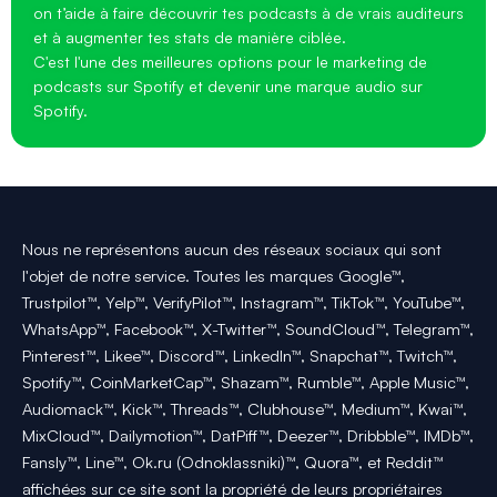
on t’aide à faire découvrir tes podcasts à de vrais auditeurs
et à augmenter tes stats de manière ciblée.
C'est l'une des meilleures options pour le marketing de
podcasts sur Spotify et devenir une marque audio sur
Spotify.
Nous ne représentons aucun des réseaux sociaux qui sont
l'objet de notre service. Toutes les marques Google™,
Trustpilot™, Yelp™, VerifyPilot™, Instagram™, TikTok™, YouTube™,
WhatsApp™, Facebook™, X-Twitter™, SoundCloud™, Telegram™,
Pinterest™, Likee™, Discord™, LinkedIn™, Snapchat™, Twitch™,
Spotify™, CoinMarketCap™, Shazam™, Rumble™, Apple Music™,
Audiomack™, Kick™, Threads™, Clubhouse™, Medium™, Kwai™,
MixCloud™, Dailymotion™, DatPiff™, Deezer™, Dribbble™, IMDb™,
Fansly™, Line™, Ok.ru (Odnoklassniki)™, Quora™, et Reddit™
affichées sur ce site sont la propriété de leurs propriétaires