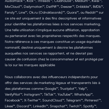
Audiomack™, Kick™, Threads™, Clubhouse™, Medium™, Kwai™,
MixCloud™, Dailymotion™, DatPiff™, Deezer™, Dribbble™, IMDb™,
Fansly™, Line™, Ok.ru (Odnoklassniki)™, Quora™, ou Reddit™ sur
ce site est uniquement à des fins descriptives et informatives
pour identifier les plateformes liées à nos services marketing.
Une telle utilisation n'implique aucune affiliation, approbation
ou partenariat avec les propriétaires respectifs des marques.
Notre référence à ces marques constitue un usage équitable
nominatif, destiné uniquement à décrire les plateformes
auxquelles nos services se rapportent, et ne devrait pas
causer de confusion chez le consommateur et est protégé par
la loi sur les marques applicable
Nous collaborons avec des influenceurs indépendants pour
offrir des services de marketing légaux et transparents liés à
des plateformes comme Google™, Trustpilot™, Yelp™,
VerifyPilot™, Instagram™, TikTok™, YouTube™, WhatsApp™,
Facebook™, X-Twitter™, SoundCloud™, Telegram™, Pinterest™,
Likee™, Discord™, LinkedIn™, Snapchat™, Twitch™, Spotify™,