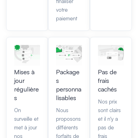
finaliser
votre
paiement
Mises à
Package
Pas de
jour
s
frais
régulière
personna
cachés
s
lisables
Nos prix
On
Nous
sont clairs
surveille et
proposons
et il n'y a
met à jour
différents
pas de
nos
forfaits de
frais