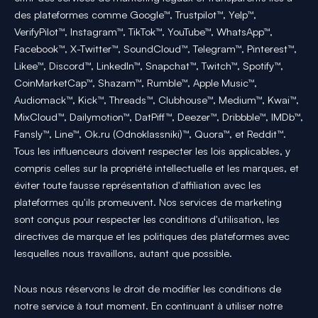
des plateformes comme Google™, Trustpilot™, Yelp™,
VerifyPilot™, Instagram™, TikTok™, YouTube™, WhatsApp™,
Facebook™, X-Twitter™, SoundCloud™, Telegram™, Pinterest™,
Likee™, Discord™, LinkedIn™, Snapchat™, Twitch™, Spotify™,
CoinMarketCap™, Shazam™, Rumble™, Apple Music™,
Audiomack™, Kick™, Threads™, Clubhouse™, Medium™, Kwai™,
MixCloud™, Dailymotion™, DatPiff™, Deezer™, Dribbble™, IMDb™,
Fansly™, Line™, Ok.ru (Odnoklassniki)™, Quora™, et Reddit™.
Tous les influenceurs doivent respecter les lois applicables, y
compris celles sur la propriété intellectuelle et les marques, et
éviter toute fausse représentation d'affiliation avec les
plateformes qu'ils promeuvent. Nos services de marketing
sont conçus pour respecter les conditions d'utilisation, les
directives de marque et les politiques des plateformes avec
lesquelles nous travaillons, autant que possible.
Nous nous réservons le droit de modifier les conditions de
notre service à tout moment. En continuant à utiliser notre