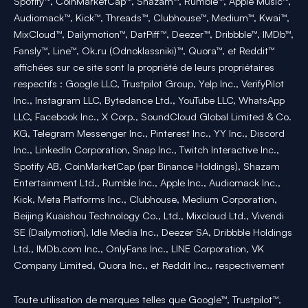
Spotify™, CoinMarketCap™, Shazam™, Rumble™, Apple Music™,
Audiomack™, Kick™, Threads™, Clubhouse™, Medium™, Kwai™,
MixCloud™, Dailymotion™, DatPiff™, Deezer™, Dribbble™, IMDb™,
Fansly™, Line™, Ok.ru (Odnoklassniki)™, Quora™, et Reddit™
affichées sur ce site sont la propriété de leurs propriétaires
respectifs : Google LLC, Trustpilot Group, Yelp Inc., VerifyPilot
Inc., Instagram LLC, Bytedance Ltd., YouTube LLC, WhatsApp
LLC, Facebook Inc., X Corp., SoundCloud Global Limited & Co.
KG, Telegram Messenger Inc., Pinterest Inc., YY Inc., Discord
Inc., LinkedIn Corporation, Snap Inc., Twitch Interactive Inc.,
Spotify AB, CoinMarketCap (par Binance Holdings), Shazam
Entertainment Ltd., Rumble Inc., Apple Inc., Audiomack Inc.,
Kick, Meta Platforms Inc., Clubhouse, Medium Corporation,
Beijing Kuaishou Technology Co., Ltd., Mixcloud Ltd., Vivendi
SE (Dailymotion), Idle Media Inc., Deezer SA, Dribbble Holdings
Ltd., IMDb.com Inc., OnlyFans Inc., LINE Corporation, VK
Company Limited, Quora Inc., et Reddit Inc., respectivement
Toute utilisation de marques telles que Google™, Trustpilot™,