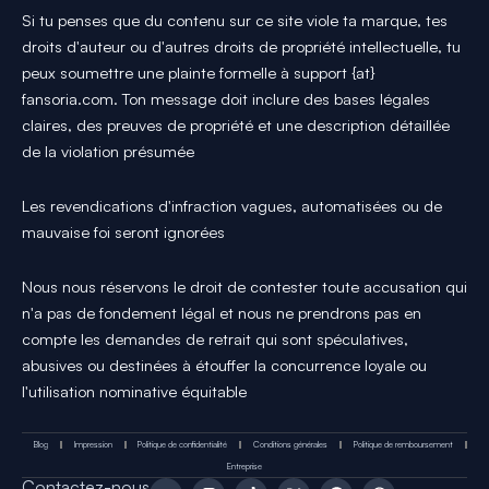
Si tu penses que du contenu sur ce site viole ta marque, tes
droits d'auteur ou d'autres droits de propriété intellectuelle, tu
peux soumettre une plainte formelle à support {at}
fansoria.com. Ton message doit inclure des bases légales
claires, des preuves de propriété et une description détaillée
de la violation présumée
Les revendications d'infraction vagues, automatisées ou de
mauvaise foi seront ignorées
Nous nous réservons le droit de contester toute accusation qui
n'a pas de fondement légal et nous ne prendrons pas en
compte les demandes de retrait qui sont spéculatives,
abusives ou destinées à étouffer la concurrence loyale ou
l'utilisation nominative équitable
Blog
Impression
Politique de confidentialité
Conditions générales
Politique de remboursement
Entreprise
Y
I
T
X
P
T
Contactez-nous