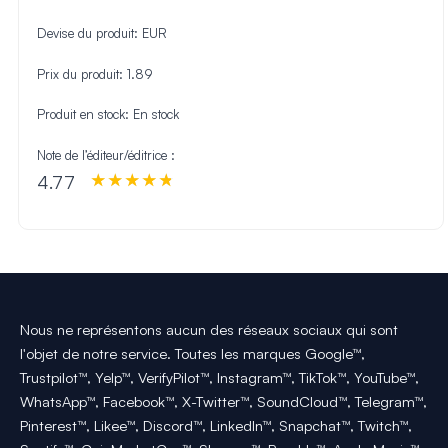
Devise du produit:
EUR
Prix du produit:
1.89
Produit en stock:
En stock
Note de l’éditeur/éditrice :
4.77
Nous ne représentons aucun des réseaux sociaux qui sont
l'objet de notre service. Toutes les marques Google™,
Trustpilot™, Yelp™, VerifyPilot™, Instagram™, TikTok™, YouTube™,
WhatsApp™, Facebook™, X-Twitter™, SoundCloud™, Telegram™,
Pinterest™, Likee™, Discord™, LinkedIn™, Snapchat™, Twitch™,