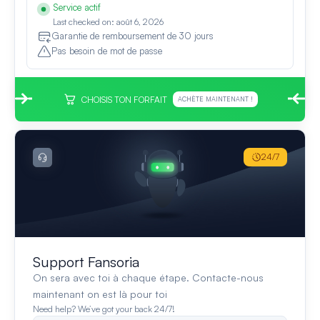
Service actif
Last checked on: août 6, 2026
Garantie de remboursement de 30 jours
Pas besoin de mot de passe
CHOISIS TON FORFAIT
ACHÈTE MAINTENANT !
24/7
Support Fansoria
On sera avec toi à chaque étape. Contacte-nous
maintenant on est là pour toi
Need help? We’ve got your back 24/7!