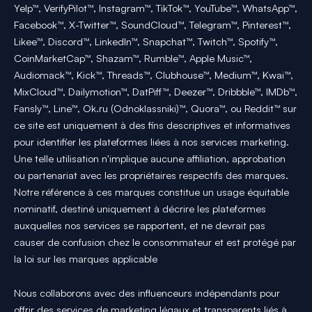
Yelp™, VerifyPilot™, Instagram™, TikTok™, YouTube™, WhatsApp™,
Facebook™, X-Twitter™, SoundCloud™, Telegram™, Pinterest™,
Likee™, Discord™, LinkedIn™, Snapchat™, Twitch™, Spotify™,
CoinMarketCap™, Shazam™, Rumble™, Apple Music™,
Audiomack™, Kick™, Threads™, Clubhouse™, Medium™, Kwai™,
MixCloud™, Dailymotion™, DatPiff™, Deezer™, Dribbble™, IMDb™,
Fansly™, Line™, Ok.ru (Odnoklassniki)™, Quora™, ou Reddit™ sur
ce site est uniquement à des fins descriptives et informatives
pour identifier les plateformes liées à nos services marketing.
Une telle utilisation n'implique aucune affiliation, approbation
ou partenariat avec les propriétaires respectifs des marques.
Notre référence à ces marques constitue un usage équitable
nominatif, destiné uniquement à décrire les plateformes
auxquelles nos services se rapportent, et ne devrait pas
causer de confusion chez le consommateur et est protégé par
la loi sur les marques applicable
Nous collaborons avec des influenceurs indépendants pour
offrir des services de marketing légaux et transparents liés à