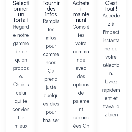
Sélecti
Fournir
Achete
C'est
onner
des
r
tout !
un
infos
mainte
Accéde
forfait
nant
Remplis
z à
Regard
Complé
tes
l'impact
e notre
tez
infos
instanta
gamme
votre
pour
né de
de ce
comma
comme
votre
qu'on
nde
ncer.
sélectio
propos
avec
Ça
n.
e.
des
prend
Livrez
Choisis
options
juste
rapidem
celui
de
quelqu
ent et
qui te
paieme
es clics
travaille
convien
nt
pour
z bien
t le
sécuris
finaliser
mieux
ées On