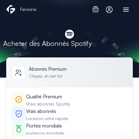
Aller
Fansoria
au
contenu
Acheter des Abonnés Spotify
Abonnés Premium
Cliquez, et c'est fait
Qualité Premium
Vrais abonnés Spotify
Vrais abonnés
Livraison ultra rapide
Portée mondiale
audience mondiale