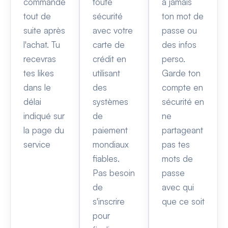
commande
toute
a jamais
tout de
sécurité
ton mot de
suite après
avec votre
passe ou
l'achat. Tu
carte de
des infos
recevras
crédit en
perso.
tes likes
utilisant
Garde ton
dans le
des
compte en
délai
systèmes
sécurité en
indiqué sur
de
ne
la page du
paiement
partageant
service
mondiaux
pas tes
fiables.
mots de
Pas besoin
passe
de
avec qui
s'inscrire
que ce soit
pour