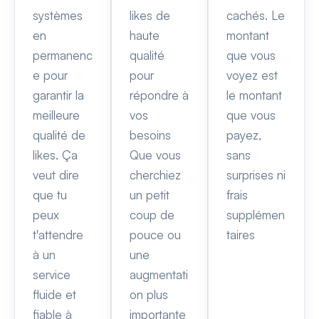
systèmes
likes de
cachés. Le
en
haute
montant
permanenc
qualité
que vous
e pour
pour
voyez est
garantir la
répondre à
le montant
meilleure
vos
que vous
qualité de
besoins
payez,
likes. Ça
Que vous
sans
veut dire
cherchiez
surprises ni
que tu
un petit
frais
peux
coup de
supplémen
t'attendre
pouce ou
taires
à un
une
service
augmentati
fluide et
on plus
fiable à
importante