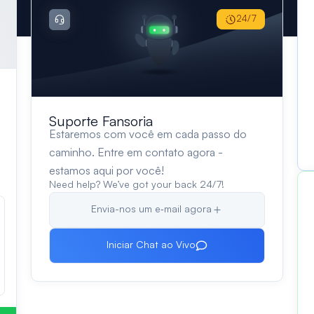
24/7
Suporte Fansoria
Estaremos com você em cada passo do
caminho. Entre em contato agora -
estamos aqui por você!
Need help? We’ve got your back 24/7!
Envia-nos um e‑mail agora
Iniciar Chat ao Vivo