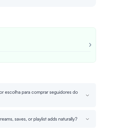
Revisão para s
Muito confiáve
Sempre consis
João M
verif
hor escolha para comprar seguidores do
eams, saves, or playlist adds naturally?