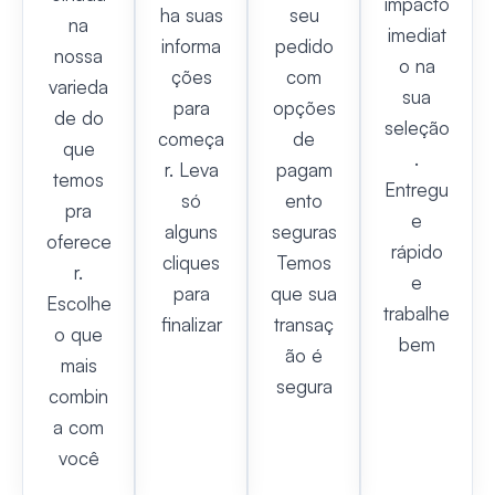
impacto
ha suas
seu
na
imediat
informa
pedido
nossa
o na
ções
com
varieda
sua
para
opções
de do
seleção
começa
de
que
.
r. Leva
pagam
temos
Entregu
só
ento
pra
e
alguns
seguras
oferece
rápido
cliques
Temos
r.
e
para
que sua
Escolhe
trabalhe
finalizar
transaç
o que
bem
ão é
mais
segura
combin
a com
você