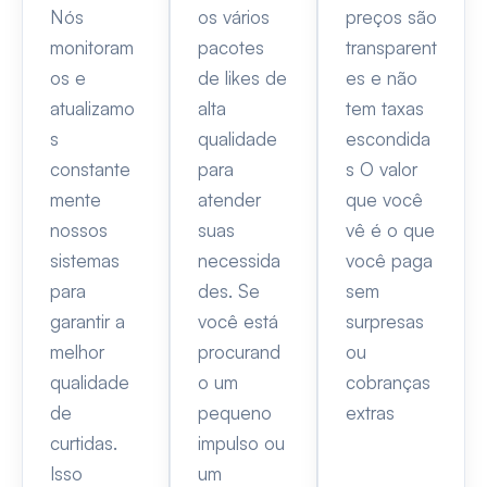
Nós
os vários
preços são
monitoram
pacotes
transparent
os e
de likes de
es e não
atualizamo
alta
tem taxas
s
qualidade
escondida
constante
para
s O valor
mente
atender
que você
nossos
suas
vê é o que
sistemas
necessida
você paga
para
des. Se
sem
garantir a
você está
surpresas
melhor
procurand
ou
qualidade
o um
cobranças
de
pequeno
extras
curtidas.
impulso ou
Isso
um