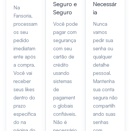
Seguro e
Necessár
Na
Seguro
ia
Fansoria,
processam
Você pode
Nunca
os seu
pagar com
vamos
pedido
segurança
pedir sua
imediatam
com seu
senha ou
ente após
cartão de
qualquer
a compra.
crédito
detalhe
Você vai
usando
pessoal.
receber
sistemas
Mantenha
seus likes
de
sua conta
dentro do
pagament
segura não
prazo
o globais
compartilh
especifica
confiáveis.
ando suas
do na
Não é
senhas
página do
necessário
com