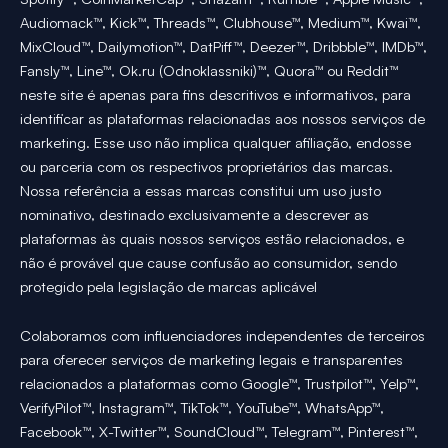
Audiomack™, Kick™, Threads™, Clubhouse™, Medium™, Kwai™,
MixCloud™, Dailymotion™, DatPiff™, Deezer™, Dribbble™, IMDb™,
Fansly™, Line™, Ok.ru (Odnoklassniki)™, Quora™ ou Reddit™
neste site é apenas para fins descritivos e informativos, para
identificar as plataformas relacionadas aos nossos serviços de
marketing. Esse uso não implica qualquer afiliação, endosse
ou parceria com os respectivos proprietários das marcas.
Nossa referência a essas marcas constitui um uso justo
nominativo, destinado exclusivamente a descrever as
plataformas às quais nossos serviços estão relacionados, e
não é provável que cause confusão ao consumidor, sendo
protegido pela legislação de marcas aplicável
Colaboramos com influenciadores independentes de terceiros
para oferecer serviços de marketing legais e transparentes
relacionados a plataformas como Google™, Trustpilot™, Yelp™,
VerifyPilot™, Instagram™, TikTok™, YouTube™, WhatsApp™,
Facebook™, X-Twitter™, SoundCloud™, Telegram™, Pinterest™,