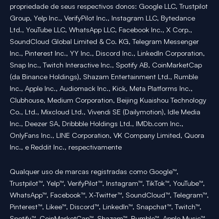
propriedade de seus respectivos donos: Google LLC, Trustpilot
Group, Yelp Inc., VerifyPilot Inc., Instagram LLC, Bytedance
Ltd., YouTube LLC, WhatsApp LLC, Facebook Inc., X Corp.,
SoundCloud Global Limited & Co. KG, Telegram Messenger
Inc., Pinterest Inc., YY Inc., Discord Inc., LinkedIn Corporation,
Snap Inc., Twitch Interactive Inc., Spotify AB, CoinMarketCap
(da Binance Holdings), Shazam Entertainment Ltd., Rumble
Inc., Apple Inc., Audiomack Inc., Kick, Meta Platforms Inc.,
Clubhouse, Medium Corporation, Beijing Kuaishou Technology
Co., Ltd., Mixcloud Ltd., Vivendi SE (Dailymotion), Idle Media
Inc., Deezer SA, Dribbble Holdings Ltd., IMDb.com Inc.,
OnlyFans Inc., LINE Corporation, VK Company Limited, Quora
Inc., e Reddit Inc., respectivamente
Qualquer uso de marcas registradas como Google™,
Trustpilot™, Yelp™, VerifyPilot™, Instagram™, TikTok™, YouTube™,
WhatsApp™, Facebook™, X-Twitter™, SoundCloud™, Telegram™,
Pinterest™, Likee™, Discord™, LinkedIn™, Snapchat™, Twitch™,
Spotify™, CoinMarketCap™, Shazam™, Rumble™, Apple Music™,