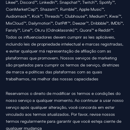
Likee™, Discord™, LinkedIn™, Snapchat™, Twitch™, Spotify™,
CoinMarketCap™, Shazam™, Rumble™, Apple Music™,
Audiomack™, Kick™, Threads™, Clubhouse™, Medium™, Kwai™,
MixCloud™, Dailymotion™, DatPiff™, Deezer™, Dribbble™, IMDb™,
Fansly™, Line™, Ok.ru (Odnoklassniki)™, Quora™ e Reddit™.
Todos os influenciadores devem cumprir as leis aplicáveis,
incluindo leis de propriedade intelectual e marcas registradas,
e evitar qualquer má representação de afiliação com as
plataformas que promovem. Nossos serviços de marketing
são projetados para cumprir os termos de serviço, diretrizes
de marca e políticas das plataformas com as quais
trabalhamos, na melhor das nossas capacidades
Reservamos o direito de modificar os termos e condições do
nosso serviço a qualquer momento. Ao continuar a usar nosso
serviço após qualquer alteração, você concorda em estar
vinculado aos termos atualizados. Por favor, revise nossos
termos regularmente para garantir que você esteja ciente de
qualquer mudança