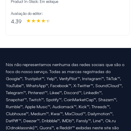
Product In-Stock:
Em estoque
Avaliação do editor:
4.39
Nós não representamos nenhuma das redes sociais que são o
foco do nosso serviço. Todas as marcas registradas do
Google™, Trustpilot™, Yelp™, VerifyPilot™, Instagram™, TikTok™,
YouTube™, WhatsApp™, Facebook™, X-Twitter™, SoundCloud™,
Telegram™, Pinterest™, Likee™, Discord™, LinkedIn™,
Snapchat™, Twitch™, Spotify™, CoinMarketCap™, Shazam™,
Rumble™, Apple Music™, Audiomack™, Kick™, Threads™,
Clubhouse™, Medium™, Kwai™, MixCloud™, Dailymotion™,
DatPiff™, Deezer™, Dribbble™, IMDb™, Fansly™, Line™, Ok.ru
(Odnoklassniki)™, Quora™, e Reddit™ exibidas neste site são