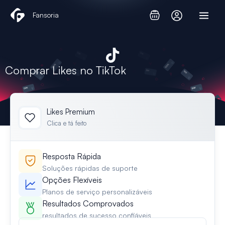
Skip
Fansoria
to
content
Comprar Likes no TikTok
Likes Premium
Clica e tá feito
Resposta Rápida
Soluções rápidas de suporte
Opções Flexíveis
Planos de serviço personalizáveis
Resultados Comprovados
resultados de sucesso confiáveis