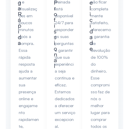
g
P
e
s e
treinada
não ficar
a
r
l
Visualizaç
está
completa
R
o
i
ões em
disponível
mente
á
f
c
poucos
24/7 para
satisfeito,
p
i
i
minutos
responder
oferecemo
i
s
d
d
s
a
após a
às suas
s garantia
a
i
d
compra.
perguntas
de
o
e
Essa
e garantir
devolução
n
rápida
que sua
de 100%
a
resposta
experiênci
do
l
ajuda a
a seja
dinheiro.
aumentar
contínua e
Esse
sua
eficaz.
compromi
presença
Estamos
sso faz de
online e
dedicados
nós o
engajame
a oferecer
melhor
nto
um serviço
lugar para
rapidamen
excepcion
comprar
te,
al.
todos os