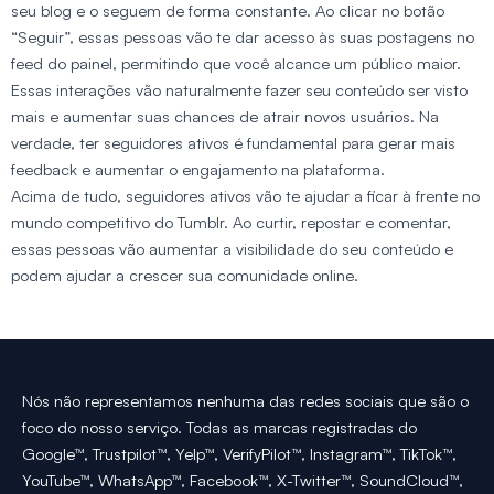
seu blog e o seguem de forma constante. Ao clicar no botão
“Seguir”, essas pessoas vão te dar acesso às suas postagens no
feed do painel, permitindo que você alcance um público maior.
Essas interações vão naturalmente fazer seu conteúdo ser visto
mais e aumentar suas chances de atrair novos usuários. Na
verdade, ter seguidores ativos é fundamental para gerar mais
feedback e aumentar o engajamento na plataforma.
Acima de tudo, seguidores ativos vão te ajudar a ficar à frente no
mundo competitivo do Tumblr. Ao curtir, repostar e comentar,
essas pessoas vão aumentar a visibilidade do seu conteúdo e
podem ajudar a crescer sua comunidade online.
Nós não representamos nenhuma das redes sociais que são o
foco do nosso serviço. Todas as marcas registradas do
Google™, Trustpilot™, Yelp™, VerifyPilot™, Instagram™, TikTok™,
YouTube™, WhatsApp™, Facebook™, X-Twitter™, SoundCloud™,