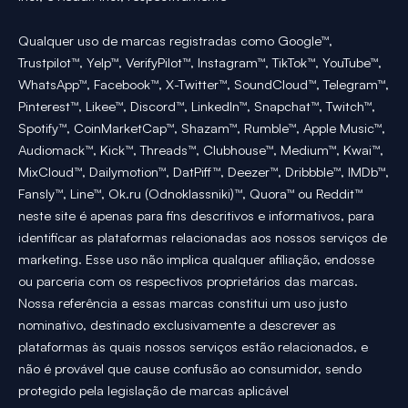
Qualquer uso de marcas registradas como Google™,
Trustpilot™, Yelp™, VerifyPilot™, Instagram™, TikTok™, YouTube™,
WhatsApp™, Facebook™, X-Twitter™, SoundCloud™, Telegram™,
Pinterest™, Likee™, Discord™, LinkedIn™, Snapchat™, Twitch™,
Spotify™, CoinMarketCap™, Shazam™, Rumble™, Apple Music™,
Audiomack™, Kick™, Threads™, Clubhouse™, Medium™, Kwai™,
MixCloud™, Dailymotion™, DatPiff™, Deezer™, Dribbble™, IMDb™,
Fansly™, Line™, Ok.ru (Odnoklassniki)™, Quora™ ou Reddit™
neste site é apenas para fins descritivos e informativos, para
identificar as plataformas relacionadas aos nossos serviços de
marketing. Esse uso não implica qualquer afiliação, endosse
ou parceria com os respectivos proprietários das marcas.
Nossa referência a essas marcas constitui um uso justo
nominativo, destinado exclusivamente a descrever as
plataformas às quais nossos serviços estão relacionados, e
não é provável que cause confusão ao consumidor, sendo
protegido pela legislação de marcas aplicável