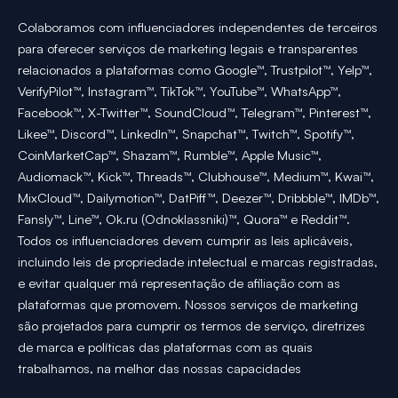
Colaboramos com influenciadores independentes de terceiros
para oferecer serviços de marketing legais e transparentes
relacionados a plataformas como Google™, Trustpilot™, Yelp™,
VerifyPilot™, Instagram™, TikTok™, YouTube™, WhatsApp™,
Facebook™, X-Twitter™, SoundCloud™, Telegram™, Pinterest™,
Likee™, Discord™, LinkedIn™, Snapchat™, Twitch™, Spotify™,
CoinMarketCap™, Shazam™, Rumble™, Apple Music™,
Audiomack™, Kick™, Threads™, Clubhouse™, Medium™, Kwai™,
MixCloud™, Dailymotion™, DatPiff™, Deezer™, Dribbble™, IMDb™,
Fansly™, Line™, Ok.ru (Odnoklassniki)™, Quora™ e Reddit™.
Todos os influenciadores devem cumprir as leis aplicáveis,
incluindo leis de propriedade intelectual e marcas registradas,
e evitar qualquer má representação de afiliação com as
plataformas que promovem. Nossos serviços de marketing
são projetados para cumprir os termos de serviço, diretrizes
de marca e políticas das plataformas com as quais
trabalhamos, na melhor das nossas capacidades