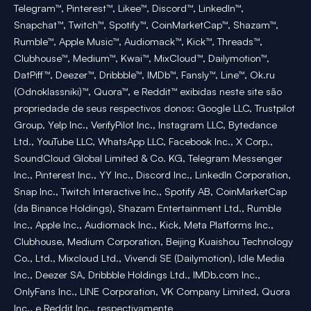
Telegram™, Pinterest™, Likee™, Discord™, LinkedIn™,
Snapchat™, Twitch™, Spotify™, CoinMarketCap™, Shazam™,
Rumble™, Apple Music™, Audiomack™, Kick™, Threads™,
Clubhouse™, Medium™, Kwai™, MixCloud™, Dailymotion™,
DatPiff™, Deezer™, Dribbble™, IMDb™, Fansly™, Line™, Ok.ru
(Odnoklassniki)™, Quora™, e Reddit™ exibidas neste site são
propriedade de seus respectivos donos: Google LLC, Trustpilot
Group, Yelp Inc., VerifyPilot Inc., Instagram LLC, Bytedance
Ltd., YouTube LLC, WhatsApp LLC, Facebook Inc., X Corp.,
SoundCloud Global Limited & Co. KG, Telegram Messenger
Inc., Pinterest Inc., YY Inc., Discord Inc., LinkedIn Corporation,
Snap Inc., Twitch Interactive Inc., Spotify AB, CoinMarketCap
(da Binance Holdings), Shazam Entertainment Ltd., Rumble
Inc., Apple Inc., Audiomack Inc., Kick, Meta Platforms Inc.,
Clubhouse, Medium Corporation, Beijing Kuaishou Technology
Co., Ltd., Mixcloud Ltd., Vivendi SE (Dailymotion), Idle Media
Inc., Deezer SA, Dribbble Holdings Ltd., IMDb.com Inc.,
OnlyFans Inc., LINE Corporation, VK Company Limited, Quora
Inc., e Reddit Inc., respectivamente