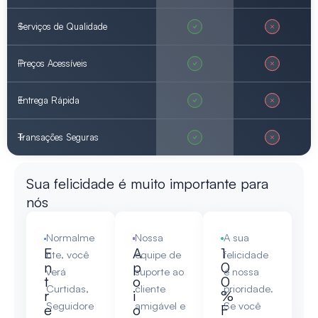
Serviços de Qualidade
Preços Acessíveis
Entrega Rápida
Transações Seguras
Sua felicidade é muito importante para
nós
Normalme
Nossa
A sua
E
A
1
nte, você
equipe de
felicidade
n
p
0
verá
suporte ao
é nossa
t
o
0
Curtidas,
cliente
prioridade.
r
i
%
Seguidore
amigável e
Se você
e
o
F