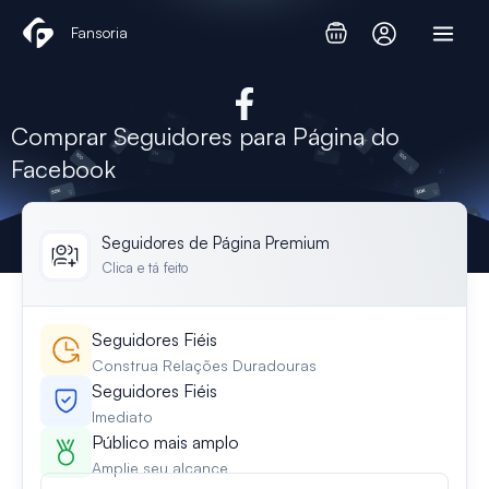
Skip
Fansoria
to
content
Comprar Seguidores para Página do
Facebook
Seguidores de Página Premium
Clica e tá feito
Seguidores Fiéis
Construa Relações Duradouras
Seguidores Fiéis
Imediato
Público mais amplo
Amplie seu alcance