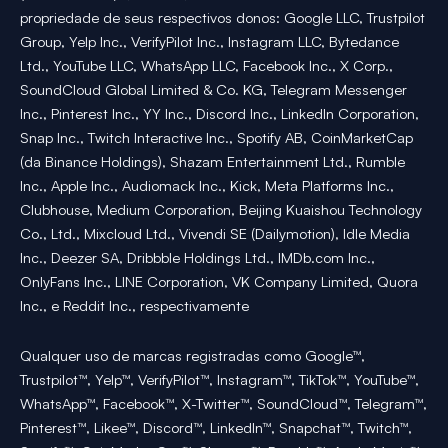
propriedade de seus respectivos donos: Google LLC, Trustpilot
Group, Yelp Inc., VerifyPilot Inc., Instagram LLC, Bytedance
Ltd., YouTube LLC, WhatsApp LLC, Facebook Inc., X Corp.,
SoundCloud Global Limited & Co. KG, Telegram Messenger
Inc., Pinterest Inc., YY Inc., Discord Inc., LinkedIn Corporation,
Snap Inc., Twitch Interactive Inc., Spotify AB, CoinMarketCap
(da Binance Holdings), Shazam Entertainment Ltd., Rumble
Inc., Apple Inc., Audiomack Inc., Kick, Meta Platforms Inc.,
Clubhouse, Medium Corporation, Beijing Kuaishou Technology
Co., Ltd., Mixcloud Ltd., Vivendi SE (Dailymotion), Idle Media
Inc., Deezer SA, Dribbble Holdings Ltd., IMDb.com Inc.,
OnlyFans Inc., LINE Corporation, VK Company Limited, Quora
Inc., e Reddit Inc., respectivamente
Qualquer uso de marcas registradas como Google™,
Trustpilot™, Yelp™, VerifyPilot™, Instagram™, TikTok™, YouTube™,
WhatsApp™, Facebook™, X-Twitter™, SoundCloud™, Telegram™,
Pinterest™, Likee™, Discord™, LinkedIn™, Snapchat™, Twitch™,