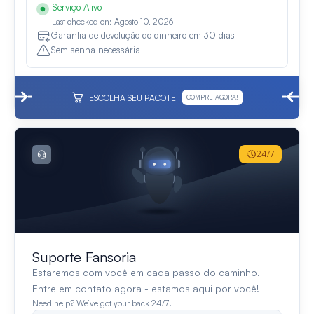
Serviço Ativo
Last checked on: Agosto 10, 2026
Garantia de devolução do dinheiro em 30 dias
Sem senha necessária
ESCOLHA SEU PACOTE
COMPRE AGORA!
24/7
Suporte Fansoria
Estaremos com você em cada passo do caminho.
Entre em contato agora - estamos aqui por você!
Need help? We’ve got your back 24/7!