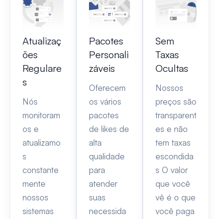
Atualizaç
Pacotes
Sem
ões
Personali
Taxas
Regulare
záveis
Ocultas
s
Oferecem
Nossos
Nós
os vários
preços são
monitoram
pacotes
transparent
os e
de likes de
es e não
atualizamo
alta
tem taxas
s
qualidade
escondida
constante
para
s O valor
mente
atender
que você
nossos
suas
vê é o que
sistemas
necessida
você paga