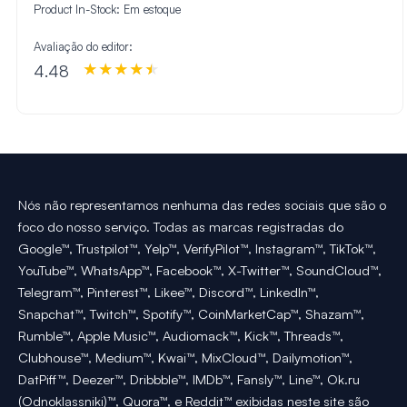
Product In-Stock:
Em estoque
Avaliação do editor:
4.48
Nós não representamos nenhuma das redes sociais que são o
foco do nosso serviço. Todas as marcas registradas do
Google™, Trustpilot™, Yelp™, VerifyPilot™, Instagram™, TikTok™,
YouTube™, WhatsApp™, Facebook™, X-Twitter™, SoundCloud™,
Telegram™, Pinterest™, Likee™, Discord™, LinkedIn™,
Snapchat™, Twitch™, Spotify™, CoinMarketCap™, Shazam™,
Rumble™, Apple Music™, Audiomack™, Kick™, Threads™,
Clubhouse™, Medium™, Kwai™, MixCloud™, Dailymotion™,
DatPiff™, Deezer™, Dribbble™, IMDb™, Fansly™, Line™, Ok.ru
(Odnoklassniki)™, Quora™, e Reddit™ exibidas neste site são