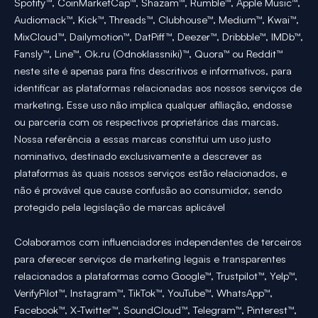
Spotify™, CoinMarketCap™, Shazam™, Rumble™, Apple Music™,
Audiomack™, Kick™, Threads™, Clubhouse™, Medium™, Kwai™,
MixCloud™, Dailymotion™, DatPiff™, Deezer™, Dribbble™, IMDb™,
Fansly™, Line™, Ok.ru (Odnoklassniki)™, Quora™ ou Reddit™
neste site é apenas para fins descritivos e informativos, para
identificar as plataformas relacionadas aos nossos serviços de
marketing. Esse uso não implica qualquer afiliação, endosse
ou parceria com os respectivos proprietários das marcas.
Nossa referência a essas marcas constitui um uso justo
nominativo, destinado exclusivamente a descrever as
plataformas às quais nossos serviços estão relacionados, e
não é provável que cause confusão ao consumidor, sendo
protegido pela legislação de marcas aplicável
Colaboramos com influenciadores independentes de terceiros
para oferecer serviços de marketing legais e transparentes
relacionados a plataformas como Google™, Trustpilot™, Yelp™,
VerifyPilot™, Instagram™, TikTok™, YouTube™, WhatsApp™,
Facebook™, X-Twitter™, SoundCloud™, Telegram™, Pinterest™,