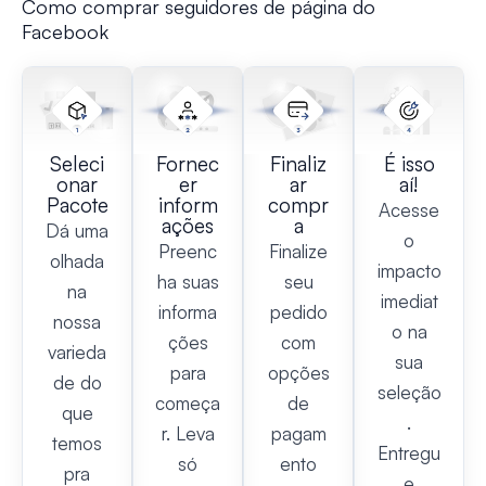
Como comprar seguidores de página do
Facebook
Seleci
Fornec
Finaliz
É isso
onar
er
ar
aí!
Pacote
inform
compr
Acesse
ações
a
Dá uma
o
Preenc
Finalize
olhada
impacto
ha suas
seu
na
imediat
informa
pedido
nossa
o na
ções
com
varieda
sua
para
opções
de do
seleção
começa
de
que
.
r. Leva
pagam
temos
Entregu
só
ento
pra
e