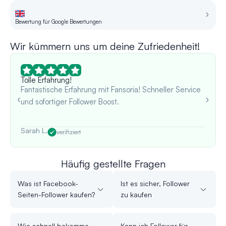
Bewertung für Google Bewertungen
Be
Wir kümmern uns um deine Zufriedenheit!
Tolle Erfahrung!
Fantastische Erfahrung mit Fansoria! Schneller Service
und sofortiger Follower Boost.
Sarah L.
verifiziert
Häufig gestellte Fragen
Was ist Facebook-
Ist es sicher, Follower
Seiten-Follower kaufen?
zu kaufen
Wie schnell bekomme
Kann ich Follower für