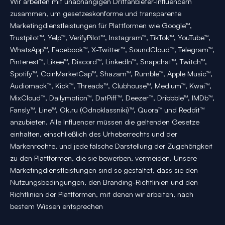
Wir arbeiten mit unabhängigen Drittanbieter-Influencern
zusammen, um gesetzeskonforme und transparente
Marketingdienstleistungen für Plattformen wie Google™,
Trustpilot™, Yelp™, VerifyPilot™, Instagram™, TikTok™, YouTube™,
WhatsApp™, Facebook™, X-Twitter™, SoundCloud™, Telegram™,
Pinterest™, Likee™, Discord™, LinkedIn™, Snapchat™, Twitch™,
Spotify™, CoinMarketCap™, Shazam™, Rumble™, Apple Music™,
Audiomack™, Kick™, Threads™, Clubhouse™, Medium™, Kwai™,
MixCloud™, Dailymotion™, DatPiff™, Deezer™, Dribbble™, IMDb™,
Fansly™, Line™, Ok.ru (Odnoklassniki)™, Quora™ und Reddit™
anzubieten. Alle Influencer müssen die geltenden Gesetze
einhalten, einschließlich des Urheberrechts und der
Markenrechte, und jede falsche Darstellung der Zugehörigkeit
zu den Plattformen, die sie bewerben, vermeiden. Unsere
Marketingdienstleistungen sind so gestaltet, dass sie den
Nutzungsbedingungen, den Branding-Richtlinien und den
Richtlinien der Plattformen, mit denen wir arbeiten, nach
bestem Wissen entsprechen