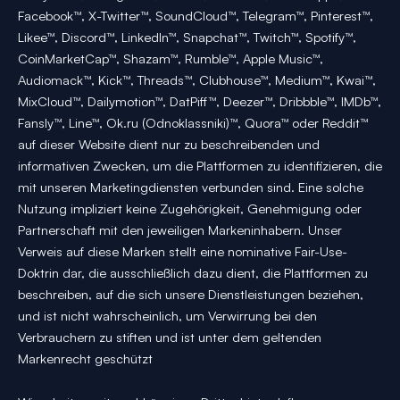
Facebook™, X-Twitter™, SoundCloud™, Telegram™, Pinterest™,
Likee™, Discord™, LinkedIn™, Snapchat™, Twitch™, Spotify™,
CoinMarketCap™, Shazam™, Rumble™, Apple Music™,
Audiomack™, Kick™, Threads™, Clubhouse™, Medium™, Kwai™,
MixCloud™, Dailymotion™, DatPiff™, Deezer™, Dribbble™, IMDb™,
Fansly™, Line™, Ok.ru (Odnoklassniki)™, Quora™ oder Reddit™
auf dieser Website dient nur zu beschreibenden und
informativen Zwecken, um die Plattformen zu identifizieren, die
mit unseren Marketingdiensten verbunden sind. Eine solche
Nutzung impliziert keine Zugehörigkeit, Genehmigung oder
Partnerschaft mit den jeweiligen Markeninhabern. Unser
Verweis auf diese Marken stellt eine nominative Fair-Use-
Doktrin dar, die ausschließlich dazu dient, die Plattformen zu
beschreiben, auf die sich unsere Dienstleistungen beziehen,
und ist nicht wahrscheinlich, um Verwirrung bei den
Verbrauchern zu stiften und ist unter dem geltenden
Markenrecht geschützt