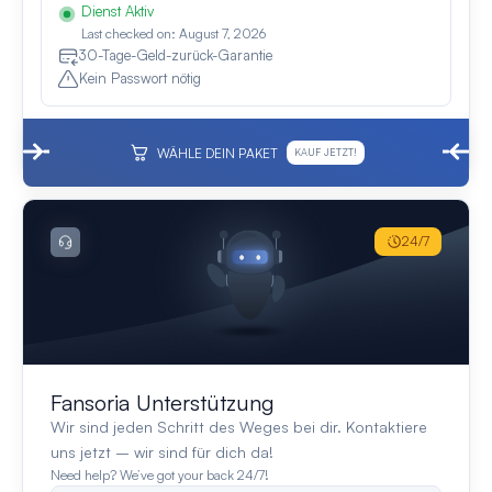
Dienst Aktiv
Last checked on: August 7, 2026
30-Tage-Geld-zurück-Garantie
Kein Passwort nötig
WÄHLE DEIN PAKET
KAUF JETZT!
24/7
Fansoria Unterstützung
Wir sind jeden Schritt des Weges bei dir. Kontaktiere
uns jetzt – wir sind für dich da!
Need help? We’ve got your back 24/7!