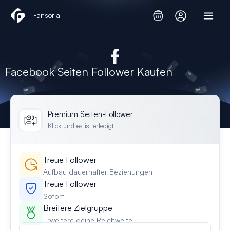
Zum
Fansoria
Inhalt
springen
Facebook Seiten Follower Kaufen
Premium Seiten-Follower
Klick und es ist erledigt
Treue Follower
Aufbau dauerhafter Beziehungen
Treue Follower
Sofort
Breitere Zielgruppe
Erweitere deine Reichweite