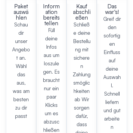
Paket
Inform
Kauf
Das
auswä
ation
abschli
war's!
hlen
bereits
eßen
Greif dir
tellen
Schau
Schließ
den
Füll
dir
e deine
sofortig
deine
unser
Bestellu
en
Infos
Angebo
ng mit
Einfluss
aus um
t an.
sichere
auf
loszule
Wähl
n
deine
gen. Es
das
Zahlung
Auswah
braucht
aus,
smöglic
l.
nur ein
was am
hkeiten
Schnell
paar
besten
ab Wir
liefern
Klicks
zu dir
sorgen
und gut
um es
passt
dafür,
arbeite
abzusc
dass
n
hließen
deine