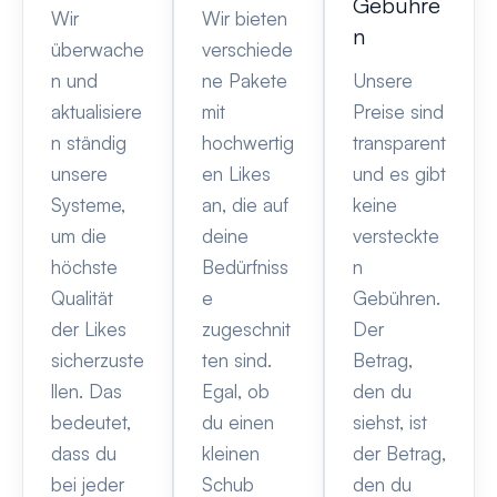
Gebühre
Wir
Wir bieten
n
überwache
verschiede
n und
ne Pakete
Unsere
aktualisiere
mit
Preise sind
n ständig
hochwertig
transparent
unsere
en Likes
und es gibt
Systeme,
an, die auf
keine
um die
deine
versteckte
höchste
Bedürfniss
n
Qualität
e
Gebühren.
der Likes
zugeschnit
Der
sicherzuste
ten sind.
Betrag,
llen. Das
Egal, ob
den du
bedeutet,
du einen
siehst, ist
dass du
kleinen
der Betrag,
bei jeder
Schub
den du