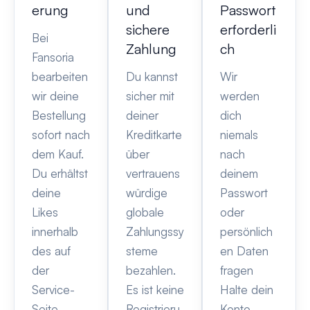
erung
und
Passwort
sichere
erforderli
Bei
Zahlung
ch
Fansoria
bearbeiten
Du kannst
Wir
wir deine
sicher mit
werden
Bestellung
deiner
dich
sofort nach
Kreditkarte
niemals
dem Kauf.
über
nach
Du erhältst
vertrauens
deinem
deine
würdige
Passwort
Likes
globale
oder
innerhalb
Zahlungssy
persönlich
des auf
steme
en Daten
der
bezahlen.
fragen
Service-
Es ist keine
Halte dein
Seite
Registrieru
Konto