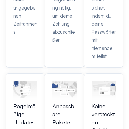
angegebe
ng nötig,
sicher,
nen
um deine
indem du
Zeitrahmen
Zahlung
deine
s
abzuschlie
Passwörter
ßen
mit
niemande
m teilst
Regelmä
Anpassb
Keine
ßige
are
versteckt
Updates
Pakete
en