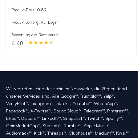
Produkt-Preis:
0.89
Produkt vorrätig:
Auf Lager
Bewertung des Redakteurs:
4.48
Wir vertreten keine der sozialen Netzwerke, die Gegenstand
unseres Services sind. Alle Google™, Trustpilot™, Yelp™,
VerifyPilot™, Instagram™, TikTok™, YouTube™, WhatsApp™,
Facebook™, X-Twitter™, SoundCloud™, Telegram™, Pinterest™,
Likee™, Discord™, LinkedIn™, Snapchat™, Twitch™, Spotify™,
CoinMarketCap™, Shazam™, Rumble™, Apple Music™,
Audiomack™, Kick™, Threads™, Clubhouse™, Medium™, Kwai™,