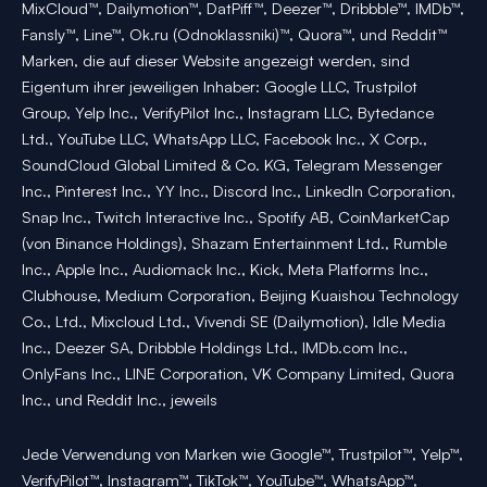
MixCloud™, Dailymotion™, DatPiff™, Deezer™, Dribbble™, IMDb™,
Fansly™, Line™, Ok.ru (Odnoklassniki)™, Quora™, und Reddit™
Marken, die auf dieser Website angezeigt werden, sind
Eigentum ihrer jeweiligen Inhaber: Google LLC, Trustpilot
Group, Yelp Inc., VerifyPilot Inc., Instagram LLC, Bytedance
Ltd., YouTube LLC, WhatsApp LLC, Facebook Inc., X Corp.,
SoundCloud Global Limited & Co. KG, Telegram Messenger
Inc., Pinterest Inc., YY Inc., Discord Inc., LinkedIn Corporation,
Snap Inc., Twitch Interactive Inc., Spotify AB, CoinMarketCap
(von Binance Holdings), Shazam Entertainment Ltd., Rumble
Inc., Apple Inc., Audiomack Inc., Kick, Meta Platforms Inc.,
Clubhouse, Medium Corporation, Beijing Kuaishou Technology
Co., Ltd., Mixcloud Ltd., Vivendi SE (Dailymotion), Idle Media
Inc., Deezer SA, Dribbble Holdings Ltd., IMDb.com Inc.,
OnlyFans Inc., LINE Corporation, VK Company Limited, Quora
Inc., und Reddit Inc., jeweils
Jede Verwendung von Marken wie Google™, Trustpilot™, Yelp™,
VerifyPilot™, Instagram™, TikTok™, YouTube™, WhatsApp™,