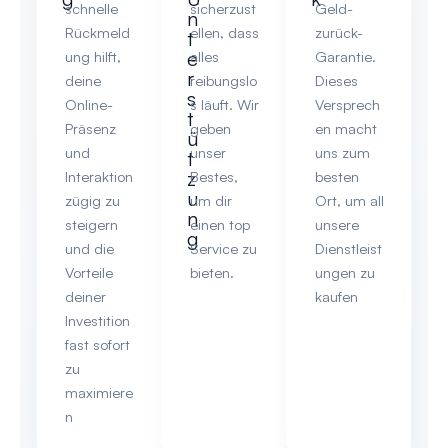
schnelle
sicherzust
Geld-
n
Rückmeld
ellen, dass
zurück-
t
e
ung hilft,
alles
Garantie.
r
deine
reibungslo
Dieses
s
Online-
s läuft. Wir
Versprech
t
Präsenz
geben
en macht
ü
und
unser
uns zum
t
z
Interaktion
Bestes,
besten
u
zügig zu
um dir
Ort, um all
n
steigern
einen top
unsere
g
und die
Service zu
Dienstleist
Vorteile
bieten.
ungen zu
deiner
kaufen
Investition
fast sofort
zu
maximiere
n