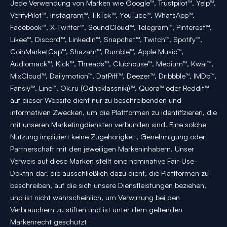
Jede Verwendung von Marken wie Google™, Trustpilot™, Yelp™,
VerifyPilot™, Instagram™, TikTok™, YouTube™, WhatsApp™,
Facebook™, X-Twitter™, SoundCloud™, Telegram™, Pinterest™,
Likee™, Discord™, LinkedIn™, Snapchat™, Twitch™, Spotify™,
CoinMarketCap™, Shazam™, Rumble™, Apple Music™,
Audiomack™, Kick™, Threads™, Clubhouse™, Medium™, Kwai™,
MixCloud™, Dailymotion™, DatPiff™, Deezer™, Dribbble™, IMDb™,
Fansly™, Line™, Ok.ru (Odnoklassniki)™, Quora™ oder Reddit™
auf dieser Website dient nur zu beschreibenden und
informativen Zwecken, um die Plattformen zu identifizieren, die
mit unseren Marketingdiensten verbunden sind. Eine solche
Nutzung impliziert keine Zugehörigkeit, Genehmigung oder
Partnerschaft mit den jeweiligen Markeninhabern. Unser
Verweis auf diese Marken stellt eine nominative Fair-Use-
Doktrin dar, die ausschließlich dazu dient, die Plattformen zu
beschreiben, auf die sich unsere Dienstleistungen beziehen,
und ist nicht wahrscheinlich, um Verwirrung bei den
Verbrauchern zu stiften und ist unter dem geltenden
Markenrecht geschützt