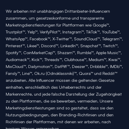
Wir arbeiten mit unabhängigen Drittanbieter-Influencern
zusammen, um gesetzeskonforme und transparente
Marketingdienstleistungen für Plattformen wie Google™,
Trustpilot™, Yelp™, VerifyPilot™, Instagram™, TikTok™, YouTube™,
WhatsApp™, Facebook™, X-Twitter™, SoundCloud™, Telegram™,
Pinterest™, Likee™, Discord™, LinkedIn™, Snapchat™, Twitch™,
Spotify™, CoinMarketCap™, Shazam™, Rumble™, Apple Music™,
Audiomack™, Kick™, Threads™, Clubhouse™, Medium™, Kwai™,
MixCloud™, Dailymotion™, DatPiff™, Deezer™, Dribbble™, IMDb™,
Fansly™, Line™, Ok.ru (Odnoklassniki)™, Quora™ und Reddit™
anzubieten. Alle Influencer müssen die geltenden Gesetze
einhalten, einschließlich des Urheberrechts und der
Markenrechte, und jede falsche Darstellung der Zugehörigkeit
zu den Plattformen, die sie bewerben, vermeiden. Unsere
Marketingdienstleistungen sind so gestaltet, dass sie den
Nutzungsbedingungen, den Branding-Richtlinien und den
Richtlinien der Plattformen, mit denen wir arbeiten, nach
bestem Wissen entsprechen