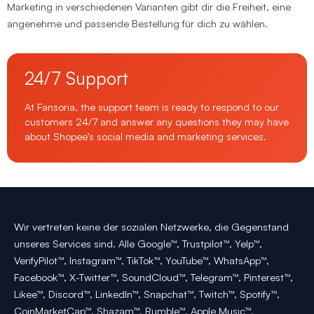
Marketing in verschiedenen Varianten gibt dir die Freiheit, eine
angenehme und passende Bestellung für dich zu wählen.
24/7 Support
At Fansoria, the support team is ready to respond to our
customers 24/7 and answer any questions they may have
about Shopee’s social media and marketing services.
Wir vertreten keine der sozialen Netzwerke, die Gegenstand
unseres Services sind. Alle Google™, Trustpilot™, Yelp™,
VerifyPilot™, Instagram™, TikTok™, YouTube™, WhatsApp™,
Facebook™, X-Twitter™, SoundCloud™, Telegram™, Pinterest™,
Likee™, Discord™, LinkedIn™, Snapchat™, Twitch™, Spotify™,
CoinMarketCap™, Shazam™, Rumble™, Apple Music™,