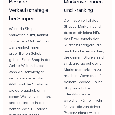
Bessere
Markenvertrauen
Verkaufsstrategie
und -ranking
bei Shopee
Der Hauptvorteil des
Shopee-Marketings ist,
Wenn du Shopee
dass es dir leicht hilft,
Marketing nutzt, kannst
das Bewusstsein der
du deinem Online-Shop
Nutzer zu steigern, die
ganz einfach einen
nach Produkten suchen,
ordentlichen Schub
die deinem Store ähnlich
geben. Einen Shop in der
sind, und sie auf deine
Online-Welt zu haben,
Marke aufmerksam zu
kann viel schwieriger
machen. Wenn du auf
sein als in der echten
deinem Shopee-Online-
Welt, weil die Strategien,
Shop eine hohe
die du brauchst, um in
Interaktionsrate
dieser Welt zu verkaufen,
erreichst, können mehr
anders sind als in der
Nutzer, die von deiner
echten Welt. Du musst
Präsenz nichts wissen,
dich an praktische