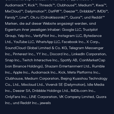
Audiomack™, Kick™, Threads™, Clubhouse™, Medium™, Kwai™,
MixCloud™, Dailymotion™, DatPiff™, Deezer™, Dribbble™, IMDb™,
Fansly™, Line™, Ok.ru (Odnoklassniki)™, Quora™, und Reddit™
Marken, die auf dieser Website angezeigt werden, sind
Eigentum ihrer jeweiligen Inhaber: Google LLC, Trustpilot
Group, Yelp Inc., VerifyPilot Inc., Instagram LLC, Bytedance
Ltd., YouTube LLC, WhatsApp LLC, Facebook Inc., X Corp.,
SoundCloud Global Limited & Co. KG, Telegram Messenger
Inc., Pinterest Inc., YY Inc., Discord Inc., LinkedIn Corporation,
Snap Inc., Twitch Interactive Inc., Spotify AB, CoinMarketCap
(von Binance Holdings), Shazam Entertainment Ltd., Rumble
Inc., Apple Inc., Audiomack Inc., Kick, Meta Platforms Inc.,
Clubhouse, Medium Corporation, Beijing Kuaishou Technology
Co., Ltd., Mixcloud Ltd., Vivendi SE (Dailymotion), Idle Media
Inc., Deezer SA, Dribbble Holdings Ltd., IMDb.com Inc.,
OnlyFans Inc., LINE Corporation, VK Company Limited, Quora
Inc., und Reddit Inc., jeweils