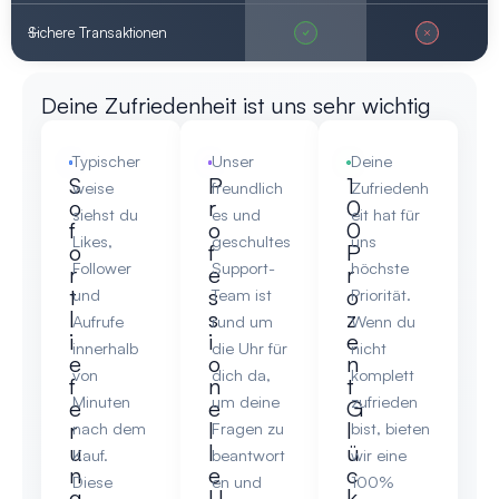
Sichere Transaktionen
Deine Zufriedenheit ist uns sehr wichtig
Typischer
Unser
Deine
S
P
1
weise
freundlich
Zufriedenh
o
r
0
siehst du
es und
eit hat für
f
o
0
Likes,
geschultes
uns
o
f
P
Follower
Support-
höchste
r
e
r
t
s
o
und
Team ist
Priorität.
l
s
z
Aufrufe
rund um
Wenn du
i
i
e
innerhalb
die Uhr für
nicht
e
o
n
von
dich da,
komplett
f
n
t
Minuten
um deine
zufrieden
e
e
G
r
l
l
nach dem
Fragen zu
bist, bieten
u
l
ü
Kauf.
beantwort
wir eine
n
e
c
Diese
en und
100%
g
U
k