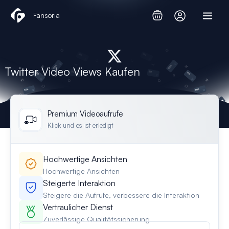
Zum
Fansoria
Inhalt
springen
Twitter Video Views Kaufen
Premium Videoaufrufe
Klick und es ist erledigt
Hochwertige Ansichten
Hochwertige Ansichten
Steigerte Interaktion
Steigere die Aufrufe, verbessere die Interaktion
Vertraulicher Dienst
Zuverlässige Qualitätssicherung