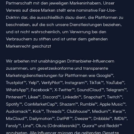
Partnerschaft mit den jeweiligen Markeninhabern. Unser
Verweis auf diese Marken stellt eine nominative Fair-Use-
Doktrin dar, die ausschließlich dazu dient, die Plattformen zu
beschreiben, auf die sich unsere Dienstleistungen beziehen,
und ist nicht wahrscheinlich, um Verwirrung bei den
Verbrauchern zu stiften und ist unter dem geltenden
Markenrecht geschützt
Wir arbeiten mit unabhängigen Drittanbieter-Influencern
zusammen, um gesetzeskonforme und transparente
Marketingdienstleistungen für Plattformen wie Google™,
Trustpilot™, Yelp™, VerifyPilot™, Instagram™, TikTok™, YouTube™,
WhatsApp™, Facebook™, X-Twitter™, SoundCloud™, Telegram™,
Pinterest™, Likee™, Discord™, LinkedIn™, Snapchat™, Twitch™,
Spotify™, CoinMarketCap™, Shazam™, Rumble™, Apple Music™,
Audiomack™, Kick™, Threads™, Clubhouse™, Medium™, Kwai™,
MixCloud™, Dailymotion™, DatPiff™, Deezer™, Dribbble™, IMDb™,
Fansly™, Line™, Ok.ru (Odnoklassniki)™, Quora™ und Reddit™
anzubieten. Alle Influencer müssen die geltenden Gesetze