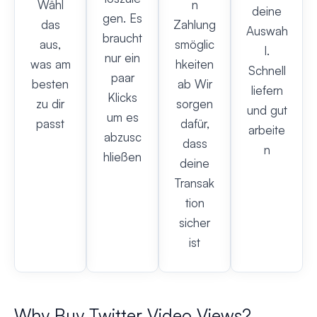
Wähl
n
deine
gen. Es
das
Zahlung
Auswah
braucht
aus,
smöglic
l.
nur ein
was am
hkeiten
Schnell
paar
besten
ab Wir
liefern
Klicks
zu dir
sorgen
und gut
um es
passt
dafür,
arbeite
abzusc
dass
n
hließen
deine
Transak
tion
sicher
ist
Why Buy Twitter Video Views?