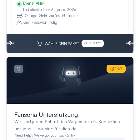
Dienst Aktiv
Last checked on: August 6, 2026
30-Tage-Geld-zurück-Garantie
Kein Passwort nötig
WÄHLE DEIN PAKET
KAUF JETZT!
24/7
Fansoria Unterstützung
Wir sind jeden Schritt des Weges bei dir. Kontaktiere
uns jetzt – wir sind für dich da!
Need help? We’ve got your back 24/7!