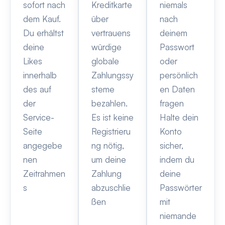
sofort nach
Kreditkarte
niemals
dem Kauf.
über
nach
Du erhältst
vertrauens
deinem
deine
würdige
Passwort
Likes
globale
oder
innerhalb
Zahlungssy
persönlich
des auf
steme
en Daten
der
bezahlen.
fragen
Service-
Es ist keine
Halte dein
Seite
Registrieru
Konto
angegebe
ng nötig,
sicher,
nen
um deine
indem du
Zeitrahmen
Zahlung
deine
s
abzuschlie
Passwörter
ßen
mit
niemande