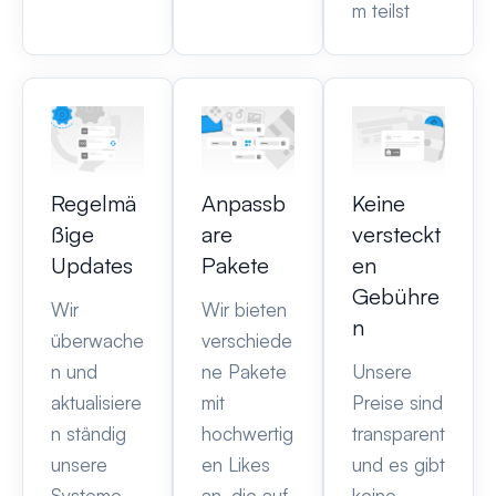
m teilst
Regelmä
Anpassb
Keine
ßige
are
versteckt
Updates
Pakete
en
Gebühre
Wir
Wir bieten
n
überwache
verschiede
n und
ne Pakete
Unsere
aktualisiere
mit
Preise sind
n ständig
hochwertig
transparent
unsere
en Likes
und es gibt
Systeme,
an, die auf
keine