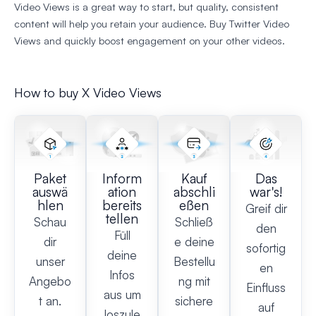
Video Views is a great way to start, but quality, consistent
content will help you retain your audience. Buy Twitter Video
Views and quickly boost engagement on your other videos.
How to buy X Video Views
Paket
Inform
Kauf
Das
auswä
ation
abschli
war's!
hlen
bereits
eßen
Greif dir
tellen
Schau
Schließ
den
Füll
dir
e deine
sofortig
deine
unser
Bestellu
en
Infos
Angebo
ng mit
Einfluss
aus um
t an.
sichere
auf
loszule