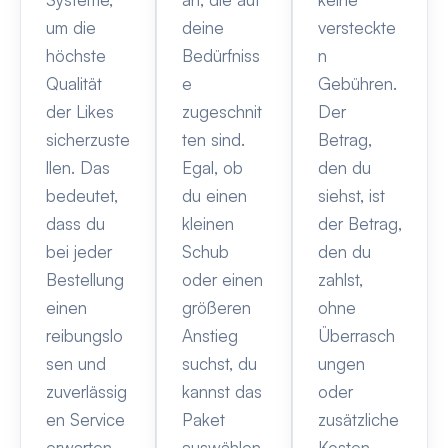
um die
deine
versteckte
höchste
Bedürfniss
n
Qualität
e
Gebühren.
der Likes
zugeschnit
Der
sicherzuste
ten sind.
Betrag,
llen. Das
Egal, ob
den du
bedeutet,
du einen
siehst, ist
dass du
kleinen
der Betrag,
bei jeder
Schub
den du
Bestellung
oder einen
zahlst,
einen
größeren
ohne
reibungslo
Anstieg
Überrasch
sen und
suchst, du
ungen
zuverlässig
kannst das
oder
en Service
Paket
zusätzliche
erwarten
auswählen,
Kosten