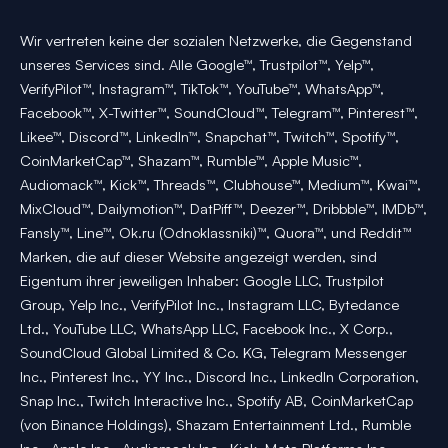
Wir vertreten keine der sozialen Netzwerke, die Gegenstand
unseres Services sind. Alle Google™, Trustpilot™, Yelp™,
VerifyPilot™, Instagram™, TikTok™, YouTube™, WhatsApp™,
Facebook™, X-Twitter™, SoundCloud™, Telegram™, Pinterest™,
Likee™, Discord™, LinkedIn™, Snapchat™, Twitch™, Spotify™,
CoinMarketCap™, Shazam™, Rumble™, Apple Music™,
Audiomack™, Kick™, Threads™, Clubhouse™, Medium™, Kwai™,
MixCloud™, Dailymotion™, DatPiff™, Deezer™, Dribbble™, IMDb™,
Fansly™, Line™, Ok.ru (Odnoklassniki)™, Quora™, und Reddit™
Marken, die auf dieser Website angezeigt werden, sind
Eigentum ihrer jeweiligen Inhaber: Google LLC, Trustpilot
Group, Yelp Inc., VerifyPilot Inc., Instagram LLC, Bytedance
Ltd., YouTube LLC, WhatsApp LLC, Facebook Inc., X Corp.,
SoundCloud Global Limited & Co. KG, Telegram Messenger
Inc., Pinterest Inc., YY Inc., Discord Inc., LinkedIn Corporation,
Snap Inc., Twitch Interactive Inc., Spotify AB, CoinMarketCap
(von Binance Holdings), Shazam Entertainment Ltd., Rumble