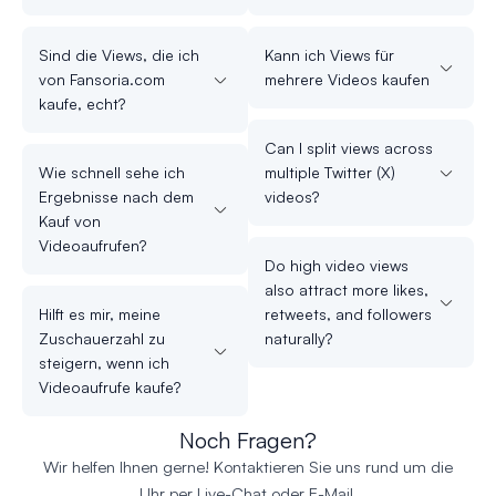
Sind die Views, die ich
Kann ich Views für
von Fansoria.com
mehrere Videos kaufen
kaufe, echt?
Can I split views across
Wie schnell sehe ich
multiple Twitter (X)
Ergebnisse nach dem
videos?
Kauf von
Videoaufrufen?
Do high video views
also attract more likes,
Hilft es mir, meine
retweets, and followers
Zuschauerzahl zu
naturally?
steigern, wenn ich
Videoaufrufe kaufe?
Noch Fragen?
Wir helfen Ihnen gerne! Kontaktieren Sie uns rund um die
Uhr per Live-Chat oder E-Mail.