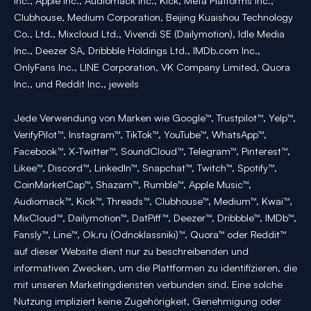
Inc., Apple Inc., Audiomack Inc., Kick, Meta Platforms Inc.,
Clubhouse, Medium Corporation, Beijing Kuaishou Technology
Co., Ltd., Mixcloud Ltd., Vivendi SE (Dailymotion), Idle Media
Inc., Deezer SA, Dribbble Holdings Ltd., IMDb.com Inc.,
OnlyFans Inc., LINE Corporation, VK Company Limited, Quora
Inc., und Reddit Inc., jeweils
Jede Verwendung von Marken wie Google™, Trustpilot™, Yelp™,
VerifyPilot™, Instagram™, TikTok™, YouTube™, WhatsApp™,
Facebook™, X-Twitter™, SoundCloud™, Telegram™, Pinterest™,
Likee™, Discord™, LinkedIn™, Snapchat™, Twitch™, Spotify™,
CoinMarketCap™, Shazam™, Rumble™, Apple Music™,
Audiomack™, Kick™, Threads™, Clubhouse™, Medium™, Kwai™,
MixCloud™, Dailymotion™, DatPiff™, Deezer™, Dribbble™, IMDb™,
Fansly™, Line™, Ok.ru (Odnoklassniki)™, Quora™ oder Reddit™
auf dieser Website dient nur zu beschreibenden und
informativen Zwecken, um die Plattformen zu identifizieren, die
mit unseren Marketingdiensten verbunden sind. Eine solche
Nutzung impliziert keine Zugehörigkeit, Genehmigung oder