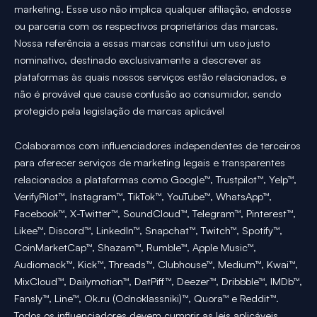
marketing. Esse uso não implica qualquer afiliação, endosse
ou parceria com os respectivos proprietários das marcas.
Nossa referência a essas marcas constitui um uso justo
nominativo, destinado exclusivamente a descrever as
plataformas às quais nossos serviços estão relacionados, e
não é provável que cause confusão ao consumidor, sendo
protegido pela legislação de marcas aplicável
Colaboramos com influenciadores independentes de terceiros
para oferecer serviços de marketing legais e transparentes
relacionados a plataformas como Google™, Trustpilot™, Yelp™,
VerifyPilot™, Instagram™, TikTok™, YouTube™, WhatsApp™,
Facebook™, X-Twitter™, SoundCloud™, Telegram™, Pinterest™,
Likee™, Discord™, LinkedIn™, Snapchat™, Twitch™, Spotify™,
CoinMarketCap™, Shazam™, Rumble™, Apple Music™,
Audiomack™, Kick™, Threads™, Clubhouse™, Medium™, Kwai™,
MixCloud™, Dailymotion™, DatPiff™, Deezer™, Dribbble™, IMDb™,
Fansly™, Line™, Ok.ru (Odnoklassniki)™, Quora™ e Reddit™.
Todos os influenciadores devem cumprir as leis aplicáveis,