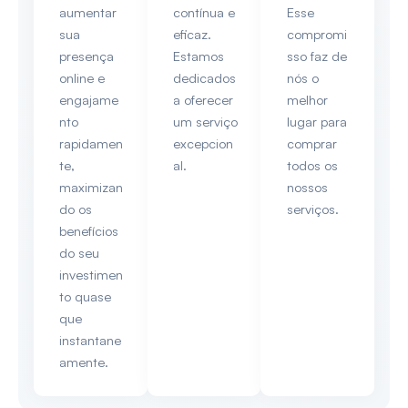
aumentar
contínua e
Esse
sua
eficaz.
compromi
presença
Estamos
sso faz de
online e
dedicados
nós o
engajame
a oferecer
melhor
nto
um serviço
lugar para
rapidamen
excepcion
comprar
te,
al.
todos os
maximizan
nossos
do os
serviços.
benefícios
do seu
investimen
to quase
que
instantane
amente.