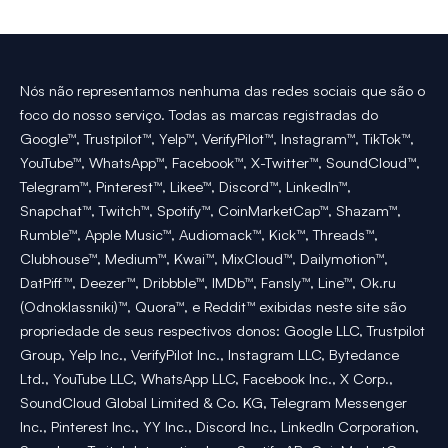
Nós não representamos nenhuma das redes sociais que são o
foco do nosso serviço. Todas as marcas registradas do
Google™, Trustpilot™, Yelp™, VerifyPilot™, Instagram™, TikTok™,
YouTube™, WhatsApp™, Facebook™, X-Twitter™, SoundCloud™,
Telegram™, Pinterest™, Likee™, Discord™, LinkedIn™,
Snapchat™, Twitch™, Spotify™, CoinMarketCap™, Shazam™,
Rumble™, Apple Music™, Audiomack™, Kick™, Threads™,
Clubhouse™, Medium™, Kwai™, MixCloud™, Dailymotion™,
DatPiff™, Deezer™, Dribbble™, IMDb™, Fansly™, Line™, Ok.ru
(Odnoklassniki)™, Quora™, e Reddit™ exibidas neste site são
propriedade de seus respectivos donos: Google LLC, Trustpilot
Group, Yelp Inc., VerifyPilot Inc., Instagram LLC, Bytedance
Ltd., YouTube LLC, WhatsApp LLC, Facebook Inc., X Corp.,
SoundCloud Global Limited & Co. KG, Telegram Messenger
Inc., Pinterest Inc., YY Inc., Discord Inc., LinkedIn Corporation,