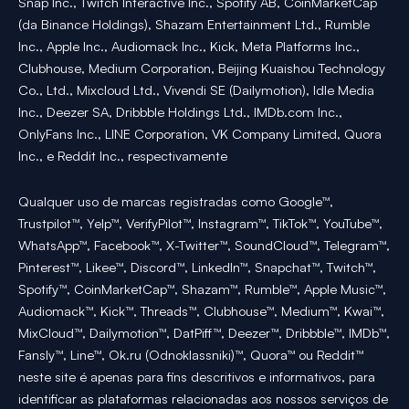
Snap Inc., Twitch Interactive Inc., Spotify AB, CoinMarketCap
(da Binance Holdings), Shazam Entertainment Ltd., Rumble
Inc., Apple Inc., Audiomack Inc., Kick, Meta Platforms Inc.,
Clubhouse, Medium Corporation, Beijing Kuaishou Technology
Co., Ltd., Mixcloud Ltd., Vivendi SE (Dailymotion), Idle Media
Inc., Deezer SA, Dribbble Holdings Ltd., IMDb.com Inc.,
OnlyFans Inc., LINE Corporation, VK Company Limited, Quora
Inc., e Reddit Inc., respectivamente
Qualquer uso de marcas registradas como Google™,
Trustpilot™, Yelp™, VerifyPilot™, Instagram™, TikTok™, YouTube™,
WhatsApp™, Facebook™, X-Twitter™, SoundCloud™, Telegram™,
Pinterest™, Likee™, Discord™, LinkedIn™, Snapchat™, Twitch™,
Spotify™, CoinMarketCap™, Shazam™, Rumble™, Apple Music™,
Audiomack™, Kick™, Threads™, Clubhouse™, Medium™, Kwai™,
MixCloud™, Dailymotion™, DatPiff™, Deezer™, Dribbble™, IMDb™,
Fansly™, Line™, Ok.ru (Odnoklassniki)™, Quora™ ou Reddit™
neste site é apenas para fins descritivos e informativos, para
identificar as plataformas relacionadas aos nossos serviços de