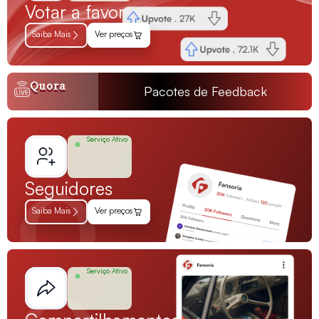
Votar a favor
Saiba Mais
Ver preços
Quora
Pacotes de Feedback
Serviço Ativo
Seguidores
Saiba Mais
Ver preços
Serviço Ativo