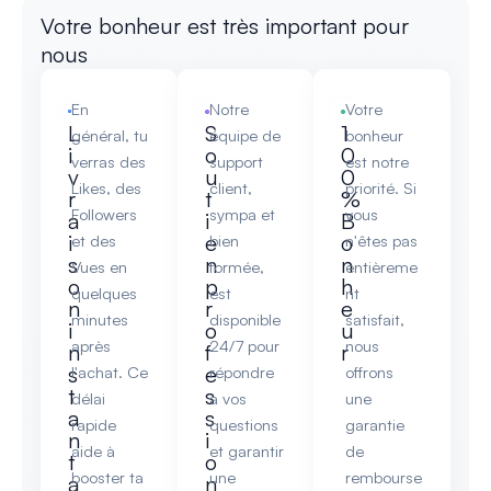
Votre bonheur est très important pour
nous
En
Notre
Votre
L
S
1
général, tu
équipe de
bonheur
i
o
0
verras des
support
est notre
v
u
0
Likes, des
client,
priorité. Si
r
t
%
Followers
sympa et
vous
a
i
B
i
e
o
et des
bien
n'êtes pas
s
n
n
Vues en
formée,
entièreme
o
p
h
quelques
est
nt
n
r
e
minutes
disponible
satisfait,
i
o
u
après
24/7 pour
nous
n
f
r
s
e
l'achat. Ce
répondre
offrons
t
s
délai
à vos
une
a
s
rapide
questions
garantie
n
i
aide à
et garantir
de
t
o
booster ta
une
rembourse
a
n