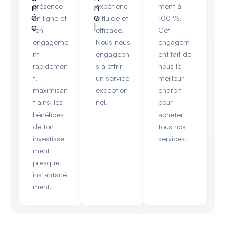
n
n
présence
expérienc
ment à
é
e
en ligne et
e fluide et
100 %.
e
l
ton
efficace.
Cet
engageme
Nous nous
engagem
nt
engageon
ent fait de
rapidemen
s à offrir
nous le
t,
un service
meilleur
maximisan
exception
endroit
t ainsi les
nel.
pour
bénéfices
acheter
de ton
tous nos
investisse
services.
ment
presque
instantané
ment.