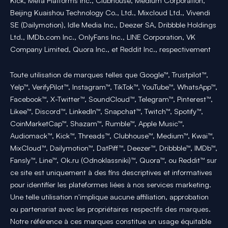
Kick, Meta Platforms Inc., Clubhouse, Medium Corporation,
Beijing Kuaishou Technology Co., Ltd., Mixcloud Ltd., Vivendi
SE (Dailymotion), Idle Media Inc., Deezer SA, Dribbble Holdings
Ltd., IMDb.com Inc., OnlyFans Inc., LINE Corporation, VK
Company Limited, Quora Inc., et Reddit Inc., respectivement
Toute utilisation de marques telles que Google™, Trustpilot™,
Yelp™, VerifyPilot™, Instagram™, TikTok™, YouTube™, WhatsApp™,
Facebook™, X-Twitter™, SoundCloud™, Telegram™, Pinterest™,
Likee™, Discord™, LinkedIn™, Snapchat™, Twitch™, Spotify™,
CoinMarketCap™, Shazam™, Rumble™, Apple Music™,
Audiomack™, Kick™, Threads™, Clubhouse™, Medium™, Kwai™,
MixCloud™, Dailymotion™, DatPiff™, Deezer™, Dribbble™, IMDb™,
Fansly™, Line™, Ok.ru (Odnoklassniki)™, Quora™, ou Reddit™ sur
ce site est uniquement à des fins descriptives et informatives
pour identifier les plateformes liées à nos services marketing.
Une telle utilisation n'implique aucune affiliation, approbation
ou partenariat avec les propriétaires respectifs des marques.
Notre référence à ces marques constitue un usage équitable