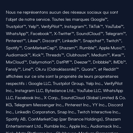
Nous ne représentons aucun des réseaux sociaux qui sont
l'objet de notre service. Toutes les marques Google™,
Trustpilot™, Yelp™, VerifyPilot™, Instagram™, TikTok™, YouTube™,
WhatsApp™, Facebook™, X-Twitter™, SoundCloud™, Telegram™,
Pinterest™, Likee™, Discord™, LinkedIn™, Snapchat™, Twitch™,
Spotify™, CoinMarketCap™, Shazam™, Rumble™, Apple Music™,
Audiomack™, Kick™, Threads™, Clubhouse™, Medium™, Kwai™,
MixCloud™, Dailymotion™, DatPiff™, Deezer™, Dribbble™, IMDb™,
Fansly™, Line™, Ok.ru (Odnoklassniki)™, Quora™, et Reddit™
affichées sur ce site sont la propriété de leurs propriétaires
respectifs : Google LLC, Trustpilot Group, Yelp Inc., VerifyPilot
Inc., Instagram LLC, Bytedance Ltd., YouTube LLC, WhatsApp
LLC, Facebook Inc., X Corp., SoundCloud Global Limited & Co.
KG, Telegram Messenger Inc., Pinterest Inc., YY Inc., Discord
Inc., LinkedIn Corporation, Snap Inc., Twitch Interactive Inc.,
Spotify AB, CoinMarketCap (par Binance Holdings), Shazam
Entertainment Ltd., Rumble Inc., Apple Inc., Audiomack Inc.,