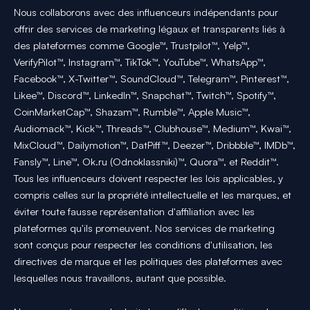
Nous collaborons avec des influenceurs indépendants pour
offrir des services de marketing légaux et transparents liés à
des plateformes comme Google™, Trustpilot™, Yelp™,
VerifyPilot™, Instagram™, TikTok™, YouTube™, WhatsApp™,
Facebook™, X-Twitter™, SoundCloud™, Telegram™, Pinterest™,
Likee™, Discord™, LinkedIn™, Snapchat™, Twitch™, Spotify™,
CoinMarketCap™, Shazam™, Rumble™, Apple Music™,
Audiomack™, Kick™, Threads™, Clubhouse™, Medium™, Kwai™,
MixCloud™, Dailymotion™, DatPiff™, Deezer™, Dribbble™, IMDb™,
Fansly™, Line™, Ok.ru (Odnoklassniki)™, Quora™, et Reddit™.
Tous les influenceurs doivent respecter les lois applicables, y
compris celles sur la propriété intellectuelle et les marques, et
éviter toute fausse représentation d'affiliation avec les
plateformes qu'ils promeuvent. Nos services de marketing
sont conçus pour respecter les conditions d'utilisation, les
directives de marque et les politiques des plateformes avec
lesquelles nous travaillons, autant que possible.