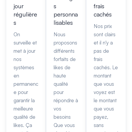
jour
s
frais
régulière
personna
cachés
s
lisables
Nos prix
On
Nous
sont clairs
surveille et
proposons
et il n'y a
met à jour
différents
pas de
nos
forfaits de
frais
systèmes
likes de
cachés. Le
en
haute
montant
permanenc
qualité
que vous
e pour
pour
voyez est
garantir la
répondre à
le montant
meilleure
vos
que vous
qualité de
besoins
payez,
likes. Ça
Que vous
sans