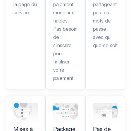
la page du
paiement
partageant
service
mondiaux
pas tes
fiables.
mots de
Pas besoin
passe
de
avec qui
s'inscrire
que ce soit
pour
finaliser
votre
paiement
Mises à
Package
Pas de