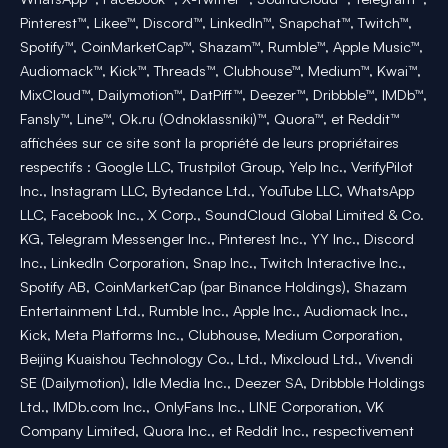
Pinterest™, Likee™, Discord™, LinkedIn™, Snapchat™, Twitch™,
Spotify™, CoinMarketCap™, Shazam™, Rumble™, Apple Music™,
Audiomack™, Kick™, Threads™, Clubhouse™, Medium™, Kwai™,
MixCloud™, Dailymotion™, DatPiff™, Deezer™, Dribbble™, IMDb™,
Fansly™, Line™, Ok.ru (Odnoklassniki)™, Quora™, et Reddit™
affichées sur ce site sont la propriété de leurs propriétaires
respectifs : Google LLC, Trustpilot Group, Yelp Inc., VerifyPilot
Inc., Instagram LLC, Bytedance Ltd., YouTube LLC, WhatsApp
LLC, Facebook Inc., X Corp., SoundCloud Global Limited & Co.
KG, Telegram Messenger Inc., Pinterest Inc., YY Inc., Discord
Inc., LinkedIn Corporation, Snap Inc., Twitch Interactive Inc.,
Spotify AB, CoinMarketCap (par Binance Holdings), Shazam
Entertainment Ltd., Rumble Inc., Apple Inc., Audiomack Inc.,
Kick, Meta Platforms Inc., Clubhouse, Medium Corporation,
Beijing Kuaishou Technology Co., Ltd., Mixcloud Ltd., Vivendi
SE (Dailymotion), Idle Media Inc., Deezer SA, Dribbble Holdings
Ltd., IMDb.com Inc., OnlyFans Inc., LINE Corporation, VK
Company Limited, Quora Inc., et Reddit Inc., respectivement