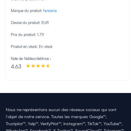
Marque du produit:
fansoria
Devise du produit:
EUR
Prix du produit:
1.79
Produit en stock:
En stock
Note de l’éditeur/éditrice :
4.63
Nous ne représentons aucun des réseaux sociaux qui sont
l'objet de notre service. Toutes les marques Google™,
Trustpilot™, Yelp™, VerifyPilot™, Instagram™, TikTok™, YouTube™,
WhatsApp™, Facebook™, X-Twitter™, SoundCloud™, Telegram™,