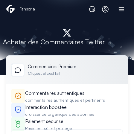
Aller
Fansoria
au
contenu
Acheter des Commentaires Twitter
Commentaires Premium
Cliquez, et c'est fait
Commentaires authentiques
commentaires authentiques et pertinents
Interaction boostée
croissance organique des abonnés
Paiement sécurisé
Paiement sûr et protégé