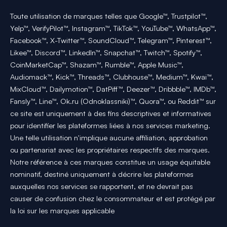
Toute utilisation de marques telles que Google™, Trustpilot™,
Yelp™, VerifyPilot™, Instagram™, TikTok™, YouTube™, WhatsApp™,
Facebook™, X-Twitter™, SoundCloud™, Telegram™, Pinterest™,
Likee™, Discord™, LinkedIn™, Snapchat™, Twitch™, Spotify™,
CoinMarketCap™, Shazam™, Rumble™, Apple Music™,
Audiomack™, Kick™, Threads™, Clubhouse™, Medium™, Kwai™,
MixCloud™, Dailymotion™, DatPiff™, Deezer™, Dribbble™, IMDb™,
Fansly™, Line™, Ok.ru (Odnoklassniki)™, Quora™, ou Reddit™ sur
ce site est uniquement à des fins descriptives et informatives
pour identifier les plateformes liées à nos services marketing.
Une telle utilisation n'implique aucune affiliation, approbation
ou partenariat avec les propriétaires respectifs des marques.
Notre référence à ces marques constitue un usage équitable
nominatif, destiné uniquement à décrire les plateformes
auxquelles nos services se rapportent, et ne devrait pas
causer de confusion chez le consommateur et est protégé par
la loi sur les marques applicable