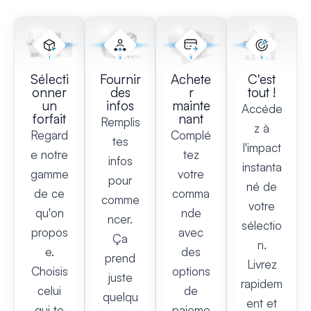
Sélecti
Fournir
Achete
C'est
onner
des
r
tout !
un
infos
mainte
Accéde
forfait
nant
Remplis
z à
Regard
Complé
tes
l'impact
e notre
tez
infos
instanta
gamme
votre
pour
né de
de ce
comma
comme
votre
qu'on
nde
ncer.
sélectio
propos
avec
Ça
n.
e.
des
prend
Livrez
Choisis
options
juste
rapidem
celui
de
quelqu
ent et
qui te
paieme