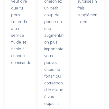
veut dire
cherchiez
surprises ni
que tu
un petit
frais
peux
coup de
supplémen
t'attendre
pouce ou
taires
à un
une
service
augmentati
fluide et
on plus
fiable à
importante
chaque
vous
commande
pouvez
choisir le
forfait qui
correspon
d le mieux
à vos
objectifs