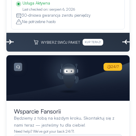
Usługa Aktywna
Last checked on: sierpień 6, 2026
30-dniowa gwarancja zwrotu pieniędzy
Nie potrzebne hasło
WYBIERZ SWÓJ PAKIET
KUP TERAZ!
24/7
Wsparcie Fansorii
Będziemy z tobą na każdym kroku. Skontaktuj się z
nami teraz — jesteśmy tu dla ciebie!
Need help? We’ve got your back 24/7!