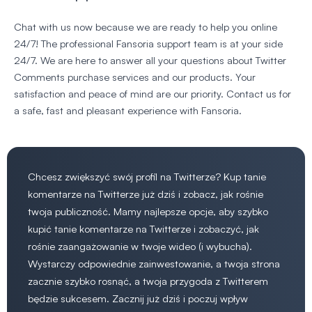
Chat with us now because we are ready to help you online
24/7! The professional Fansoria support team is at your side
24/7. We are here to answer all your questions about Twitter
Comments purchase services and our products. Your
satisfaction and peace of mind are our priority. Contact us for
a safe, fast and pleasant experience with Fansoria.
Chcesz zwiększyć swój profil na Twitterze? Kup tanie
komentarze na Twitterze już dziś i zobacz, jak rośnie
twoja publiczność. Mamy najlepsze opcje, aby szybko
kupić tanie komentarze na Twitterze i zobaczyć, jak
rośnie zaangażowanie w twoje wideo (i wybucha).
Wystarczy odpowiednie zainwestowanie, a twoja strona
zacznie szybko rosnąć, a twoja przygoda z Twitterem
będzie sukcesem. Zacznij już dziś i poczuj wpływ