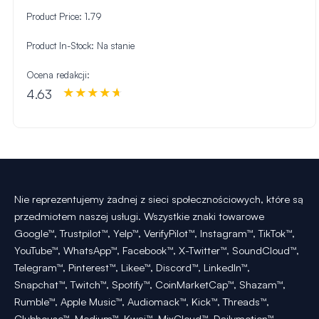
Product Price:
1.79
Product In-Stock:
Na stanie
Ocena redakcji:
4.63
Nie reprezentujemy żadnej z sieci społecznościowych, które są
przedmiotem naszej usługi. Wszystkie znaki towarowe
Google™, Trustpilot™, Yelp™, VerifyPilot™, Instagram™, TikTok™,
YouTube™, WhatsApp™, Facebook™, X-Twitter™, SoundCloud™,
Telegram™, Pinterest™, Likee™, Discord™, LinkedIn™,
Snapchat™, Twitch™, Spotify™, CoinMarketCap™, Shazam™,
Rumble™, Apple Music™, Audiomack™, Kick™, Threads™,
Clubhouse™, Medium™, Kwai™, MixCloud™, Dailymotion™,