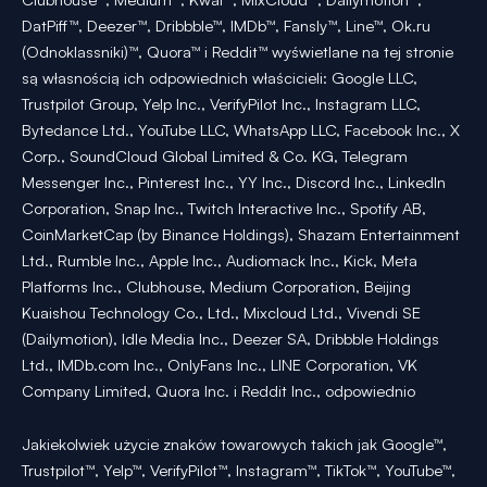
DatPiff™, Deezer™, Dribbble™, IMDb™, Fansly™, Line™, Ok.ru
(Odnoklassniki)™, Quora™ i Reddit™ wyświetlane na tej stronie
są własnością ich odpowiednich właścicieli: Google LLC,
Trustpilot Group, Yelp Inc., VerifyPilot Inc., Instagram LLC,
Bytedance Ltd., YouTube LLC, WhatsApp LLC, Facebook Inc., X
Corp., SoundCloud Global Limited & Co. KG, Telegram
Messenger Inc., Pinterest Inc., YY Inc., Discord Inc., LinkedIn
Corporation, Snap Inc., Twitch Interactive Inc., Spotify AB,
CoinMarketCap (by Binance Holdings), Shazam Entertainment
Ltd., Rumble Inc., Apple Inc., Audiomack Inc., Kick, Meta
Platforms Inc., Clubhouse, Medium Corporation, Beijing
Kuaishou Technology Co., Ltd., Mixcloud Ltd., Vivendi SE
(Dailymotion), Idle Media Inc., Deezer SA, Dribbble Holdings
Ltd., IMDb.com Inc., OnlyFans Inc., LINE Corporation, VK
Company Limited, Quora Inc. i Reddit Inc., odpowiednio
Jakiekolwiek użycie znaków towarowych takich jak Google™,
Trustpilot™, Yelp™, VerifyPilot™, Instagram™, TikTok™, YouTube™,