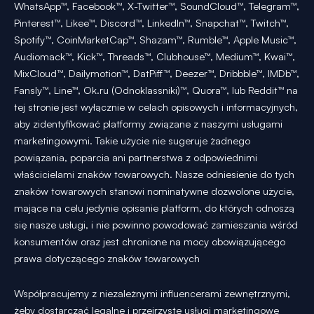
WhatsApp™, Facebook™, X-Twitter™, SoundCloud™, Telegram™,
Pinterest™, Likee™, Discord™, LinkedIn™, Snapchat™, Twitch™,
Spotify™, CoinMarketCap™, Shazam™, Rumble™, Apple Music™,
Audiomack™, Kick™, Threads™, Clubhouse™, Medium™, Kwai™,
MixCloud™, Dailymotion™, DatPiff™, Deezer™, Dribbble™, IMDb™,
Fansly™, Line™, Ok.ru (Odnoklassniki)™, Quora™, lub Reddit™ na
tej stronie jest wyłącznie w celach opisowych i informacyjnych,
aby zidentyfikować platformy związane z naszymi usługami
marketingowymi. Takie użycie nie sugeruje żadnego
powiązania, poparcia ani partnerstwa z odpowiednimi
właścicielami znaków towarowych. Nasze odniesienie do tych
znaków towarowych stanowi nominatywne dozwolone użycie,
mające na celu jedynie opisanie platform, do których odnoszą
się nasze usługi, i nie powinno powodować zamieszania wśród
konsumentów oraz jest chronione na mocy obowiązującego
prawa dotyczącego znaków towarowych
Współpracujemy z niezależnymi influencerami zewnętrznymi,
żeby dostarczać legalne i przejrzyste usługi marketingowe