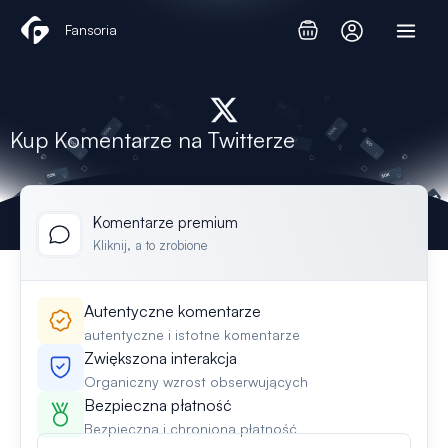
Przejdź
Fansoria
do
treści
Kup Komentarze na Twitterze
Komentarze premium
Kliknij, a to zrobione
Autentyczne komentarze
autentyczne i istotne komentarze
Zwiększona interakcja
Organiczny wzrost obserwujących
Bezpieczna płatność
Bezpieczna i chroniona płatność