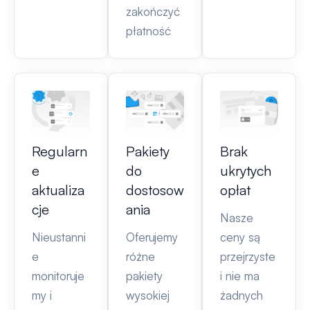
zakończyć
płatność
Regularn
Pakiety
Brak
e
do
ukrytych
aktualiza
dostosow
opłat
cje
ania
Nasze
Nieustanni
Oferujemy
ceny są
e
różne
przejrzyste
monitoruje
pakiety
i nie ma
my i
wysokiej
żadnych