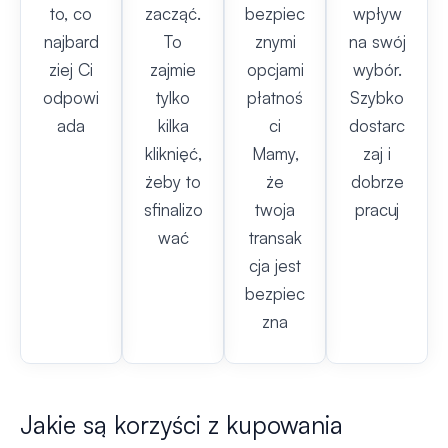
to, co
zacząć.
bezpiec
wpływ
najbard
To
znymi
na swój
ziej Ci
zajmie
opcjami
wybór.
odpowi
tylko
płatnoś
Szybko
ada
kilka
ci
dostarc
kliknięć,
Mamy,
zaj i
żeby to
że
dobrze
sfinalizo
twoja
pracuj
wać
transak
cja jest
bezpiec
zna
Jakie są korzyści z kupowania