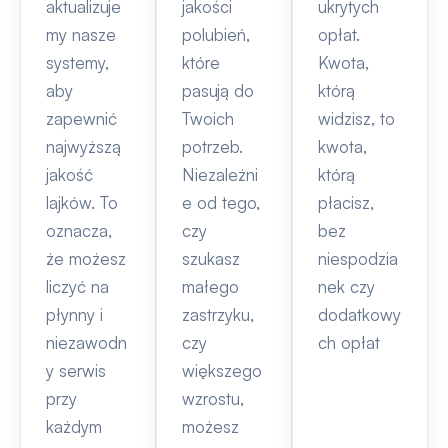
aktualizuje
jakości
ukrytych
my nasze
polubień,
opłat.
systemy,
które
Kwota,
aby
pasują do
którą
zapewnić
Twoich
widzisz, to
najwyższą
potrzeb.
kwota,
jakość
Niezależni
którą
lajków. To
e od tego,
płacisz,
oznacza,
czy
bez
że możesz
szukasz
niespodzia
liczyć na
małego
nek czy
płynny i
zastrzyku,
dodatkowy
niezawodn
czy
ch opłat
y serwis
większego
przy
wzrostu,
każdym
możesz