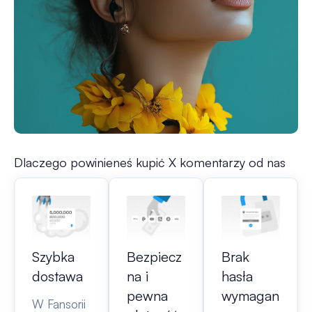
Dlaczego powinieneś kupić X komentarzy od nas
Szybka
Bezpiecz
Brak
dostawa
na i
hasła
pewna
wymagan
W Fansorii