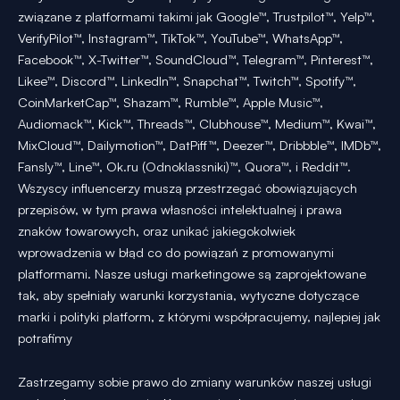
związane z platformami takimi jak Google™, Trustpilot™, Yelp™,
VerifyPilot™, Instagram™, TikTok™, YouTube™, WhatsApp™,
Facebook™, X-Twitter™, SoundCloud™, Telegram™, Pinterest™,
Likee™, Discord™, LinkedIn™, Snapchat™, Twitch™, Spotify™,
CoinMarketCap™, Shazam™, Rumble™, Apple Music™,
Audiomack™, Kick™, Threads™, Clubhouse™, Medium™, Kwai™,
MixCloud™, Dailymotion™, DatPiff™, Deezer™, Dribbble™, IMDb™,
Fansly™, Line™, Ok.ru (Odnoklassniki)™, Quora™, i Reddit™.
Wszyscy influencerzy muszą przestrzegać obowiązujących
przepisów, w tym prawa własności intelektualnej i prawa
znaków towarowych, oraz unikać jakiegokolwiek
wprowadzenia w błąd co do powiązań z promowanymi
platformami. Nasze usługi marketingowe są zaprojektowane
tak, aby spełniały warunki korzystania, wytyczne dotyczące
marki i polityki platform, z którymi współpracujemy, najlepiej jak
potrafimy
Zastrzegamy sobie prawo do zmiany warunków naszej usługi