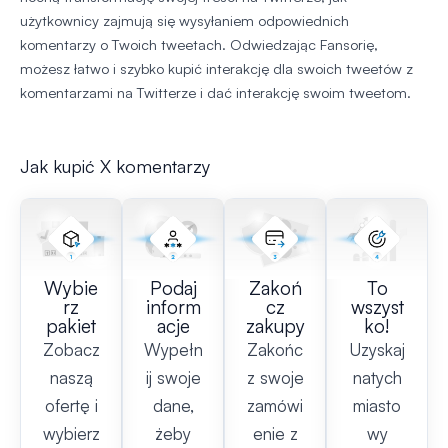
użytkownicy zajmują się wysyłaniem odpowiednich
komentarzy o Twoich tweetach. Odwiedzając Fansorię,
możesz łatwo i szybko kupić interakcję dla swoich tweetów z
komentarzami na Twitterze i dać interakcję swoim tweetom.
Jak kupić X komentarzy
Wybie
Podaj
Zakoń
To
rz
inform
cz
wszyst
pakiet
acje
zakupy
ko!
Zobacz
Wypełn
Zakońc
Uzyskaj
naszą
ij swoje
z swoje
natych
ofertę i
dane,
zamówi
miasto
wybierz
żeby
enie z
wy