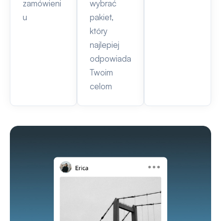
zamówieni
wybrać
u
pakiet,
który
najlepiej
odpowiada
Twoim
celom