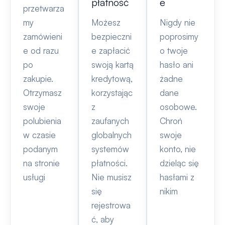
płatność
e
przetwarza
my
Możesz
Nigdy nie
zamówieni
bezpieczni
poprosimy
e od razu
e zapłacić
o twoje
po
swoją kartą
hasło ani
zakupie.
kredytową,
żadne
Otrzymasz
korzystając
dane
swoje
z
osobowe.
polubienia
zaufanych
Chroń
w czasie
globalnych
swoje
podanym
systemów
konto, nie
na stronie
płatności.
dzieląc się
usługi
Nie musisz
hasłami z
się
nikim
rejestrowa
ć, aby