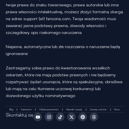
twoje prawa do znaku towarowego, prawa autorskie lub inne
prawa własności intelektualnej, możesz złożyć formalną skargę
na adres support {at} fansoria.com. Twoja wiadomość musi
zawierać jasne podstawy prawne, dowody własności i
szczegółowy opis rzekomego naruszenia
Niejasne, automatyczne lub złe roszczenia o naruszenie będą
ignorowane
Zastrzegamy sobie prawo do kwestionowania wszelkich
oskarżeń, które nie mają podstaw prawnych i nie będziemy
rozpatrywać żądań usunięcia, które są spekulacyjne, obraźliwe
lub mają na celu tłumienie uczciwej konkurencji lub
dozwolonego użytku nominatywnego
Blog
Impressum
Polityka prywatności
Warunki i zasady
Zasady zwrotów
Firma
Y
I
T
X
P
T
Skontaktuj się
o
n
i
-
i
h
u
s
k
t
n
r
t
t
T
w
t
e