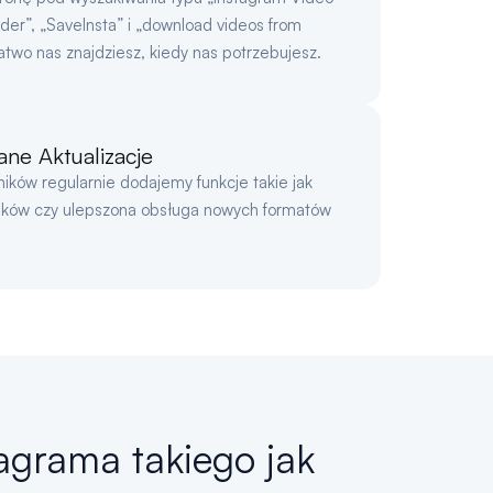
der”, „SaveInsta” i „download videos from
atwo nas znajdziesz, kiedy nas potrzebujesz.
ne Aktualizacje
ników regularnie dodajemy funkcje takie jak
inków czy ulepszona obsługa nowych formatów
tagrama takiego jak