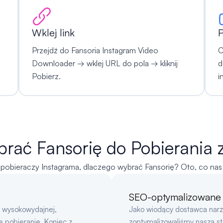
Wklej link
P
Przejdź do Fansoria Instagram Video
C
Downloader → wklej URL do pola → kliknij
d
Pobierz.
i
rać Fansorię do Pobierania 
obieraczy Instagrama, dlaczego wybrać Fansorię? Oto, co nas
SEO-optymalizowane
e wysokowydajnej,
Jako wiodący dostawca narzę
 pobieranie. Koniec z
zoptymalizowaliśmy naszą s