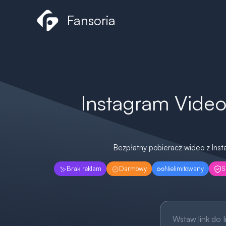
Przejdź
Fansoria
do
treści
Instagram Vide
Bezpłatny pobieracz wideo z Insta
Brak reklam
Darmowy
Nielimitowany
S
N
a
z