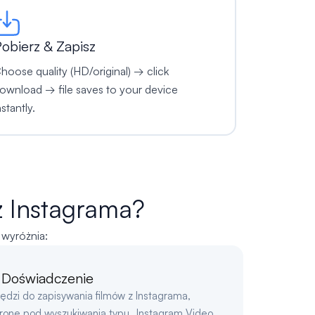
obierz & Zapisz
hoose quality (HD/original) → click
ownload → file saves to your device
nstantly.
z Instagrama?
 wyróżnia:
 Doświadczenie
dzi do zapisywania filmów z Instagrama,
tronę pod wyszukiwania typu „Instagram Video