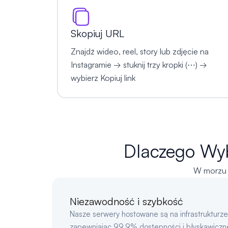
Skopiuj URL
Znajdź wideo, reel, story lub zdjęcie na
Instagramie → stuknij trzy kropki (⋯) →
wybierz Kopiuj link
Dlaczego Wyb
W morzu p
Niezawodność i szybkość
Nasze serwery hostowane są na infrastrukturz
zapewniając 99,9% dostępności i błyskawiczne