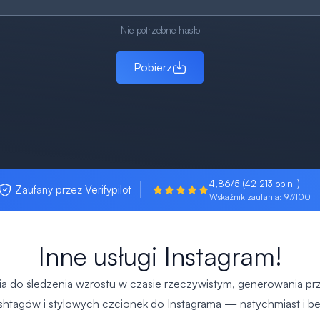
Nie potrzebne hasło
Pobierz
4,86/5 (42 213 opinii)
Zaufany przez Verifypilot
Wskaźnik zaufania: 97/100
Inne usługi Instagram!
 do śledzenia wzrostu w czasie rzeczywistym, generowania prz
shtagów i stylowych czcionek do Instagrama — natychmiast i be