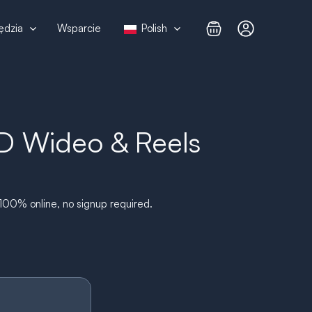
ędzia
Wsparcie
Polish
D Wideo & Reels
. 100% online, no signup required.