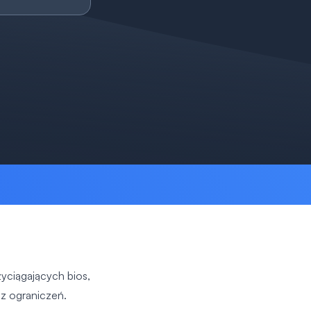
yciągających bios,
z ograniczeń.