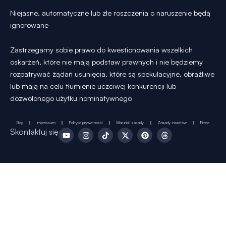
Niejasne, automatyczne lub złe roszczenia o naruszenie będą
ignorowane
Zastrzegamy sobie prawo do kwestionowania wszelkich
oskarżeń, które nie mają podstaw prawnych i nie będziemy
rozpatrywać żądań usunięcia, które są spekulacyjne, obraźliwe
lub mają na celu tłumienie uczciwej konkurencji lub
dozwolonego użytku nominatywnego
Blog
Impressum
Polityka prywatności
Warunki i zasady
Zasady zwrotów
Firma
Y
I
T
X
P
T
Skontaktuj się
o
n
i
-
i
h
u
s
k
t
n
r
t
t
T
w
t
e
u
a
o
i
e
a
b
g
k
t
r
d
e
r
t
e
s
a
e
s
m
r
t