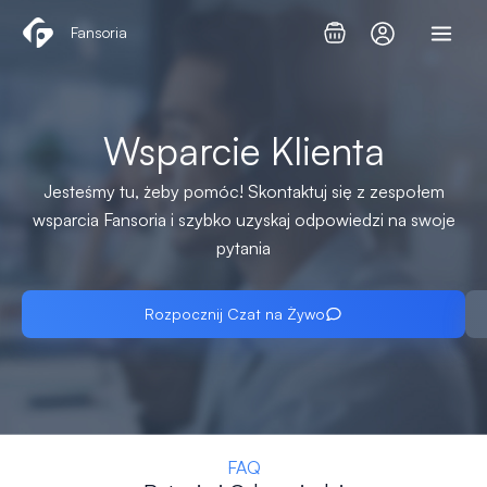
Przejdź
Fansoria
do
treści
Wsparcie Klienta
Jesteśmy tu, żeby pomóc! Skontaktuj się z zespołem
wsparcia Fansoria i szybko uzyskaj odpowiedzi na swoje
pytania
Rozpocznij Czat na Żywo
FAQ