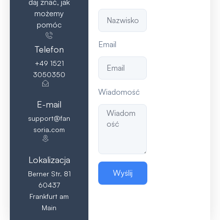
daj znać, jak
możemy
pomóc
Email
Telefon
+49 1521
3050350
Wiadomość
E-mail
support@fan
soria.com
Lokalizacja
Wyślij
Berner Str. 81
60437
Frankfurt am
Main