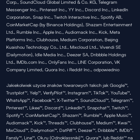
Corp., SoundCloud Global Limited & Co. KG, Telegram
Messenger Inc., Pinterest Inc., YY Inc., Discord Inc., LinkedIn
Corporation, Snap Inc., Twitch Interactive Inc., Spotify AB,
CoinMarketCap (by Binance Holdings), Shazam Entertainment
Ltd., Rumble Inc., Apple Inc., Audiomack Inc., Kick, Meta
Platforms Inc., Clubhouse, Medium Corporation, Beijing
Kuaishou Technology Co., Ltd., Mixcloud Ltd., Vivendi SE
(Dailymotion), Idle Media Inc., Deezer SA, Dribbble Holdings
Ltd., IMDb.com Inc., OnlyFans Inc., LINE Corporation, VK
Company Limited, Quora Inc. i Reddit Inc., odpowiednio
Jakiekolwiek użycie znaków towarowych takich jak Google™,
Trustpilot™, Yelp™, VerifyPilot™, Instagram™, TikTok™, YouTube™,
WhatsApp™, Facebook™, X-Twitter™, SoundCloud™, Telegram™,
Pinterest™, Likee™, Discord™, LinkedIn™, Snapchat™, Twitch™,
Spotify™, CoinMarketCap™, Shazam™, Rumble™, Apple Music™,
Audiomack™, Kick™, Threads™, Clubhouse™, Medium™, Kwai™,
MixCloud™, Dailymotion™, DatPiff™, Deezer™, Dribbble™, IMDb™,
Fansly™, Line™, Ok.ru (Odnoklassniki)™, Quora™, lub Reddit™ na