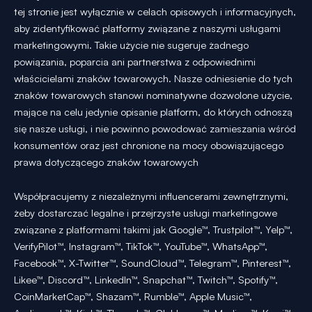
tej stronie jest wyłącznie w celach opisowych i informacyjnych,
aby zidentyfikować platformy związane z naszymi usługami
marketingowymi. Takie użycie nie sugeruje żadnego
powiązania, poparcia ani partnerstwa z odpowiednimi
właścicielami znaków towarowych. Nasze odniesienie do tych
znaków towarowych stanowi nominatywne dozwolone użycie,
mające na celu jedynie opisanie platform, do których odnoszą
się nasze usługi, i nie powinno powodować zamieszania wśród
konsumentów oraz jest chronione na mocy obowiązującego
prawa dotyczącego znaków towarowych
Współpracujemy z niezależnymi influencerami zewnętrznymi,
żeby dostarczać legalne i przejrzyste usługi marketingowe
związane z platformami takimi jak Google™, Trustpilot™, Yelp™,
VerifyPilot™, Instagram™, TikTok™, YouTube™, WhatsApp™,
Facebook™, X-Twitter™, SoundCloud™, Telegram™, Pinterest™,
Likee™, Discord™, LinkedIn™, Snapchat™, Twitch™, Spotify™,
CoinMarketCap™, Shazam™, Rumble™, Apple Music™,