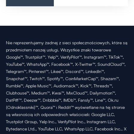
Nie reprezentujemy żadnej z sieci społecznościowych, które są
przedmiotem naszej usługi. Wszystkie znaki towarowe
Google™, Trustpilot™, Yelp™, VerifyPilot™, Instagram™, TikTok™,
YouTube™, WhatsApp™, Facebook™, X-Twitter™, SoundCloud™,
Telegram™, Pinterest™, Likee™, Discord™, LinkedIn™,
Snapchat™, Twitch™, Spotify™, CoinMarketCap™, Shazam™,
Rumble™, Apple Music™, Audiomack™, Kick™, Threads™,
Clubhouse™, Medium™, Kwai™, MixCloud™, Dailymotion™,
DatPiff™, Deezer™, Dribbble™, IMDb™, Fansly™, Line™, Ok.ru
(Odnoklassniki)™, Quora™ i Reddit™ wyświetlane na tej stronie
są własnością ich odpowiednich właścicieli: Google LLC,
Trustpilot Group, Yelp Inc., VerifyPilot Inc., Instagram LLC,
Bytedance Ltd., YouTube LLC, WhatsApp LLC, Facebook Inc., X