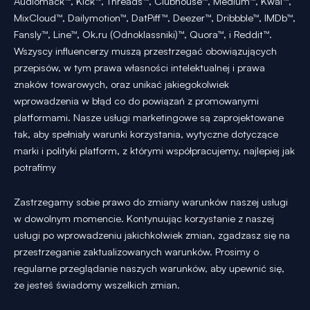
Audiomack™, Kick™, Threads™, Clubhouse™, Medium™, Kwai™,
MixCloud™, Dailymotion™, DatPiff™, Deezer™, Dribbble™, IMDb™,
Fansly™, Line™, Ok.ru (Odnoklassniki)™, Quora™, i Reddit™.
Wszyscy influencerzy muszą przestrzegać obowiązujących
przepisów, w tym prawa własności intelektualnej i prawa
znaków towarowych, oraz unikać jakiegokolwiek
wprowadzenia w błąd co do powiązań z promowanymi
platformami. Nasze usługi marketingowe są zaprojektowane
tak, aby spełniały warunki korzystania, wytyczne dotyczące
marki i polityki platform, z którymi współpracujemy, najlepiej jak
potrafimy
Zastrzegamy sobie prawo do zmiany warunków naszej usługi
w dowolnym momencie. Kontynuując korzystanie z naszej
usługi po wprowadzeniu jakichkolwiek zmian, zgadzasz się na
przestrzeganie zaktualizowanych warunków. Prosimy o
regularne przeglądanie naszych warunków, aby upewnić się,
że jesteś świadomy wszelkich zmian.