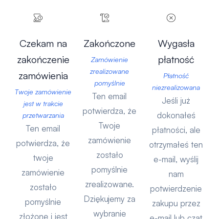
Czekam na
Zakończone
Wygasła
zakończenie
płatność
Zamówienie
zrealizowane
zamówienia
Płatność
pomyślnie
niezrealizowana
Twoje zamówienie
Ten email
Jeśli już
jest w trakcie
potwierdza, że
dokonałeś
przetwarzania
Twoje
Ten email
płatności, ale
zamówienie
potwierdza, że
otrzymałeś ten
zostało
twoje
e-mail, wyślij
pomyślnie
zamówienie
nam
zrealizowane.
zostało
potwierdzenie
Dziękujemy za
pomyślnie
zakupu przez
wybranie
złożone i jest
e-mail lub czat