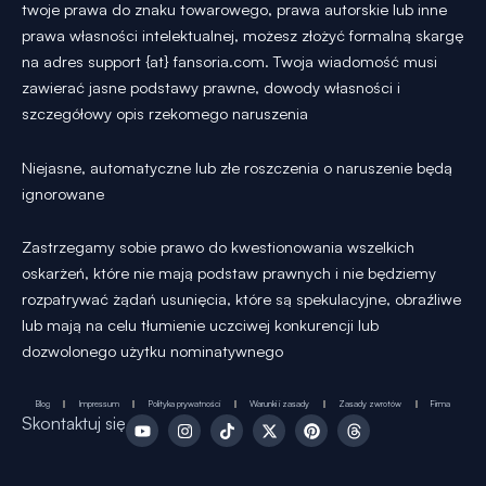
twoje prawa do znaku towarowego, prawa autorskie lub inne
prawa własności intelektualnej, możesz złożyć formalną skargę
na adres support {at} fansoria.com. Twoja wiadomość musi
zawierać jasne podstawy prawne, dowody własności i
szczegółowy opis rzekomego naruszenia
Niejasne, automatyczne lub złe roszczenia o naruszenie będą
ignorowane
Zastrzegamy sobie prawo do kwestionowania wszelkich
oskarżeń, które nie mają podstaw prawnych i nie będziemy
rozpatrywać żądań usunięcia, które są spekulacyjne, obraźliwe
lub mają na celu tłumienie uczciwej konkurencji lub
dozwolonego użytku nominatywnego
Blog
Impressum
Polityka prywatności
Warunki i zasady
Zasady zwrotów
Firma
Y
I
T
X
P
T
Skontaktuj się
o
n
i
-
i
h
u
s
k
t
n
r
t
t
T
w
t
e