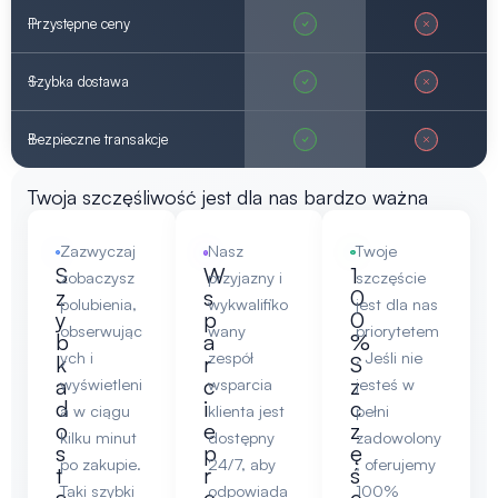
Przystępne ceny
Szybka dostawa
Bezpieczne transakcje
Twoja szczęśliwość jest dla nas bardzo ważna
Zazwyczaj
Nasz
Twoje
S
W
1
zobaczysz
przyjazny i
szczęście
z
s
0
polubienia,
wykwalifiko
jest dla nas
y
p
0
obserwując
wany
priorytetem
b
a
%
ych i
zespół
. Jeśli nie
k
r
S
a
c
z
wyświetleni
wsparcia
jesteś w
d
i
c
a w ciągu
klienta jest
pełni
o
e
z
kilku minut
dostępny
zadowolony
s
p
ę
po zakupie.
24/7, aby
, oferujemy
t
r
ś
Taki szybki
odpowiada
100%
a
o
c