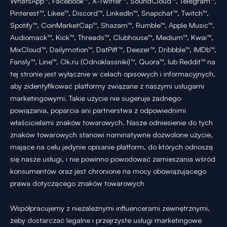
WhatsApp™, Facebook™, X-Twitter™, SoundCloud™, Telegram™,
Pinterest™, Likee™, Discord™, LinkedIn™, Snapchat™, Twitch™,
Spotify™, CoinMarketCap™, Shazam™, Rumble™, Apple Music™,
Audiomack™, Kick™, Threads™, Clubhouse™, Medium™, Kwai™,
MixCloud™, Dailymotion™, DatPiff™, Deezer™, Dribbble™, IMDb™,
Fansly™, Line™, Ok.ru (Odnoklassniki)™, Quora™, lub Reddit™ na
tej stronie jest wyłącznie w celach opisowych i informacyjnych,
aby zidentyfikować platformy związane z naszymi usługami
marketingowymi. Takie użycie nie sugeruje żadnego
powiązania, poparcia ani partnerstwa z odpowiednimi
właścicielami znaków towarowych. Nasze odniesienie do tych
znaków towarowych stanowi nominatywne dozwolone użycie,
mające na celu jedynie opisanie platform, do których odnoszą
się nasze usługi, i nie powinno powodować zamieszania wśród
konsumentów oraz jest chronione na mocy obowiązującego
prawa dotyczącego znaków towarowych
Współpracujemy z niezależnymi influencerami zewnętrznymi,
żeby dostarczać legalne i przejrzyste usługi marketingowe