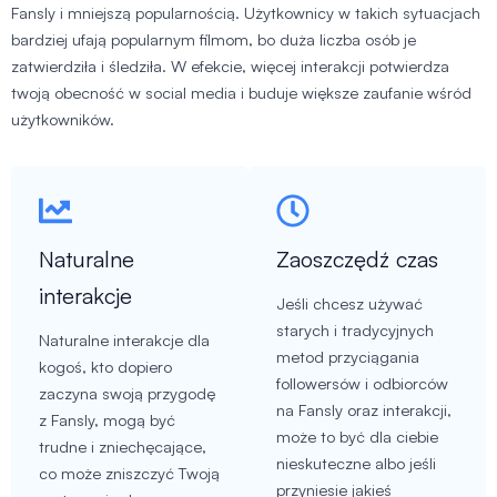
Fansly i mniejszą popularnością. Użytkownicy w takich sytuacjach
bardziej ufają popularnym filmom, bo duża liczba osób je
zatwierdziła i śledziła. W efekcie, więcej interakcji potwierdza
twoją obecność w social media i buduje większe zaufanie wśród
użytkowników.
Naturalne
Zaoszczędź czas
interakcje
Jeśli chcesz używać
starych i tradycyjnych
Naturalne interakcje dla
metod przyciągania
kogoś, kto dopiero
followersów i odbiorców
zaczyna swoją przygodę
na Fansly oraz interakcji,
z Fansly, mogą być
może to być dla ciebie
trudne i zniechęcające,
nieskuteczne albo jeśli
co może zniszczyć Twoją
przyniesie jakieś