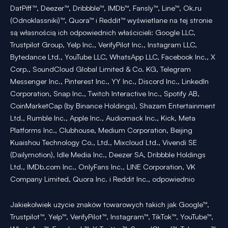
DatPiff™, Deezer™, Dribbble™, IMDb™, Fansly™, Line™, Ok.ru
(Odnoklassniki)™, Quora™ i Reddit™ wyświetlane na tej stronie
są własnością ich odpowiednich właścicieli: Google LLC,
Trustpilot Group, Yelp Inc., VerifyPilot Inc., Instagram LLC,
Bytedance Ltd., YouTube LLC, WhatsApp LLC, Facebook Inc., X
Corp., SoundCloud Global Limited & Co. KG, Telegram
Messenger Inc., Pinterest Inc., YY Inc., Discord Inc., LinkedIn
Corporation, Snap Inc., Twitch Interactive Inc., Spotify AB,
CoinMarketCap (by Binance Holdings), Shazam Entertainment
Ltd., Rumble Inc., Apple Inc., Audiomack Inc., Kick, Meta
Platforms Inc., Clubhouse, Medium Corporation, Beijing
Kuaishou Technology Co., Ltd., Mixcloud Ltd., Vivendi SE
(Dailymotion), Idle Media Inc., Deezer SA, Dribbble Holdings
Ltd., IMDb.com Inc., OnlyFans Inc., LINE Corporation, VK
Company Limited, Quora Inc. i Reddit Inc., odpowiednio
Jakiekolwiek użycie znaków towarowych takich jak Google™,
Trustpilot™, Yelp™, VerifyPilot™, Instagram™, TikTok™, YouTube™,