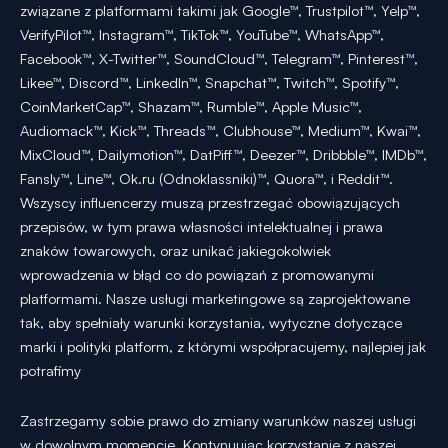
związane z platformami takimi jak Google™, Trustpilot™, Yelp™,
VerifyPilot™, Instagram™, TikTok™, YouTube™, WhatsApp™,
Facebook™, X-Twitter™, SoundCloud™, Telegram™, Pinterest™,
Likee™, Discord™, LinkedIn™, Snapchat™, Twitch™, Spotify™,
CoinMarketCap™, Shazam™, Rumble™, Apple Music™,
Audiomack™, Kick™, Threads™, Clubhouse™, Medium™, Kwai™,
MixCloud™, Dailymotion™, DatPiff™, Deezer™, Dribbble™, IMDb™,
Fansly™, Line™, Ok.ru (Odnoklassniki)™, Quora™, i Reddit™.
Wszyscy influencerzy muszą przestrzegać obowiązujących
przepisów, w tym prawa własności intelektualnej i prawa
znaków towarowych, oraz unikać jakiegokolwiek
wprowadzenia w błąd co do powiązań z promowanymi
platformami. Nasze usługi marketingowe są zaprojektowane
tak, aby spełniały warunki korzystania, wytyczne dotyczące
marki i polityki platform, z którymi współpracujemy, najlepiej jak
potrafimy
Zastrzegamy sobie prawo do zmiany warunków naszej usługi
w dowolnym momencie. Kontynuując korzystanie z naszej