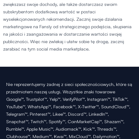
zwiększasz swoje dochody, ale także dostarczasz swoim
subskrybentom dodatkową wartość w postaci
wyselekcjonowanych rekomendacji. Zacznij swoje działania
marketingowe na Fansly od strategicznego podejścia, skupienia
na jakości i zaangażowania w dostarczanie wartości swojej
publiczności. Więc nie zwlekaj i ułatw sobie tę drogę, zacznij
zarabiać na tym social media marketplace.
Nie reprezentujemy żadnej z sieci społecznościowych, które są
przedmiotem naszej usługi. Wszystkie znaki towarowe
Google™, Trustpilot™, Yelp™, VerifyPilot™, Instagram™, TikTok™,
YouTube™, WhatsApp™, Facebook™, X-Twitter™, SoundCloud™,
Telegram™, Pinterest™, Likee™, Discord™, LinkedIn™,
Snapchat™, Twitch™, Spotify™, CoinMarketCap™, Shazam™,
Rumble™, Apple Music™, Audiomack™, Kick™, Threads™,
Clubhouse™, Medium™, Kwai™, MixCloud™, Dailymotion™,