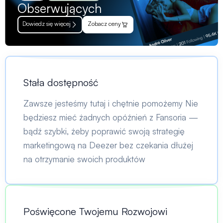
Obserwujących
Dowiedz się więcej
Zobacz ceny
Stała dostępność
Zawsze jesteśmy tutaj i chętnie pomożemy Nie
będziesz mieć żadnych opóźnień z Fansoria —
bądź szybki, żeby poprawić swoją strategię
marketingową na Deezer bez czekania dłużej
na otrzymanie swoich produktów
Poświęcone Twojemu Rozwojowi