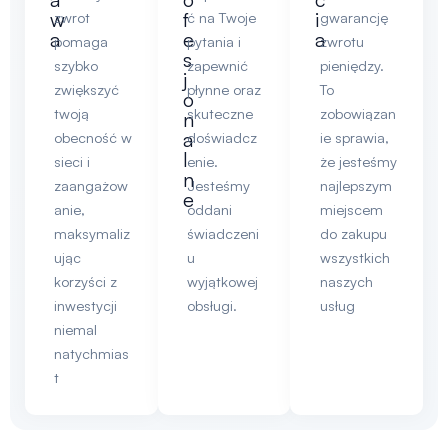
w
f
i
zwrot
ć na Twoje
gwarancję
a
e
a
pomaga
pytania i
zwrotu
s
szybko
zapewnić
pieniędzy.
j
zwiększyć
płynne oraz
To
o
twoją
skuteczne
zobowiązan
n
a
obecność w
doświadcz
ie sprawia,
l
sieci i
enie.
że jesteśmy
n
zaangażow
Jesteśmy
najlepszym
e
anie,
oddani
miejscem
maksymaliz
świadczeni
do zakupu
ując
u
wszystkich
korzyści z
wyjątkowej
naszych
inwestycji
obsługi.
usług
niemal
natychmias
t