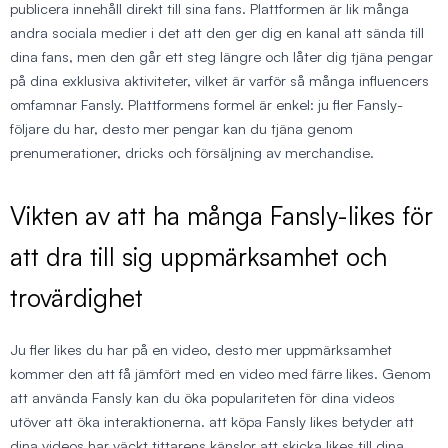
publicera innehåll direkt till sina fans. Plattformen är lik många
andra sociala medier i det att den ger dig en kanal att sända till
dina fans, men den går ett steg längre och låter dig tjäna pengar
på dina exklusiva aktiviteter, vilket är varför så många influencers
omfamnar Fansly. Plattformens formel är enkel: ju fler Fansly-
följare du har, desto mer pengar kan du tjäna genom
prenumerationer, dricks och försäljning av merchandise.
Vikten av att ha många Fansly-likes för
att dra till sig uppmärksamhet och
trovärdighet
Ju fler likes du har på en video, desto mer uppmärksamhet
kommer den att få jämfört med en video med färre likes. Genom
att använda Fansly kan du öka populariteten för dina videos
utöver att öka interaktionerna. att köpa Fansly likes betyder att
dina videos har väckt tittarens känslor att skicka likes till dina