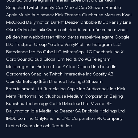
Snapchat Twitch Spotify CoinMarketCap Shazam Rumble
Apple Music Audiomack Kick Threads Clubhouse Medium Kwai
MixCloud Dailymotion DatPiff Deezer Dribbble IMDb Fansly Line
Okru Odnoklassniki Quora och Reddit varumärken som visas
på den här webbplatsen tillhör deras respektive ägare Google
LLC Trustpilot Group Yelp Inc VerifyPilot Inc Instagram LLC
Bytedance Ltd YouTube LLC WhatsApp LLC Facebook Inc X
Corp SoundCloud Global Limited & Co KG Telegram
Messenger Inc Pinterest Inc YY Inc Discord Inc LinkedIn
Corporation Snap Inc Twitch Interactive Inc Spotify AB
CoinMarketCap (från Binance Holdings) Shazam
Entertainment Ltd Rumble Inc Apple Inc Audiomack Inc Kick
Meta Platforms Inc Clubhouse Medium Corporation Beijing
Kuaishou Technology Co Ltd Mixcloud Ltd Vivendi SE
Dailymotion Idle Media Inc Deezer SA Dribbble Holdings Ltd
IMDb.com Inc OnlyFans Inc LINE Corporation VK Company
Limited Quora Inc och Reddit Inc