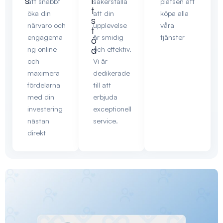
s
l
att snabbt
säkerställa
platsen att
t
öka din
att din
köpa alla
s
närvaro och
upplevelse
våra
t
engagema
är smidig
tjänster
ö
d
ng online
och effektiv.
och
Vi är
maximera
dedikerade
fördelarna
till att
med din
erbjuda
investering
exceptionell
nästan
service.
direkt