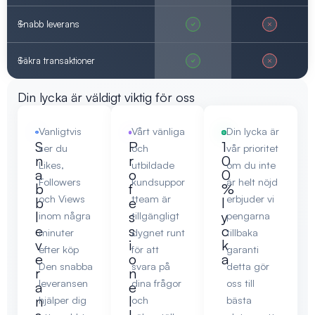
Snabb leverans
Säkra transaktioner
Din lycka är väldigt viktig för oss
Vanligtvis
Vårt vänliga
Din lycka är
S
P
1
ser du
och
vår prioritet
n
r
0
Likes,
utbildade
om du inte
a
o
0
Followers
kundsuppor
är helt nöjd
b
f
%
och Views
tteam är
erbjuder vi
b
e
l
l
s
y
inom några
tillgängligt
pengarna
e
s
c
minuter
dygnet runt
tillbaka
v
i
k
efter köp
för att
garanti
e
o
a
Den snabba
svara på
detta gör
r
n
leveransen
dina frågor
oss till
a
e
n
l
hjälper dig
och
bästa