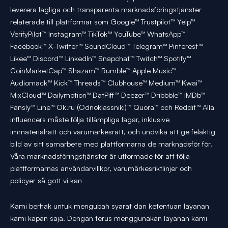
leverera lagliga och transparenta marknadsföringstjänster
relaterade till plattformar som Google™ Trustpilot™ Yelp™
VerifyPilot™ Instagram™ TikTok™ YouTube™ WhatsApp™
Facebook™ X-Twitter™ SoundCloud™ Telegram™ Pinterest™
Likee™ Discord™ LinkedIn™ Snapchat™ Twitch™ Spotify™
CoinMarketCap™ Shazam™ Rumble™ Apple Music™
Audiomack™ Kick™ Threads™ Clubhouse™ Medium™ Kwai™
MixCloud™ Dailymotion™ DatPiff™ Deezer™ Dribbble™ IMDb™
Fansly™ Line™ Ok.ru (Odnoklassniki)™ Quora™ och Reddit™ Alla
influencers måste följa tillämpliga lagar, inklusive
immaterialrätt och varumärkesrätt, och undvika att ge felaktig
bild av sitt samarbete med plattformarna de marknadsför för.
Våra marknadsföringstjänster är utformade för att följa
plattformarnas användarvillkor, varumärkesriktlinjer och
policyer så gott vi kan
Kami berhak untuk mengubah syarat dan ketentuan layanan
kami kapan saja. Dengan terus menggunakan layanan kami