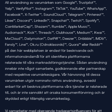
All användning av varumärken som Google™, Trustpilot™,
Yelp™, VerifyPilot™, Instagram™, TikTok™, YouTube™, WhatsApp™,
Facebook™, X-Twitter™, SoundCloud™, Telegram™, Pinterest™,
Likee™, Discord™, LinkedIn™, Snapchat™, Twitch™, Spotify™,
CoinMarketCap™, Shazam™, Rumble™, Apple Music™,
Audiomack™, Kick™, Threads™, Clubhouse™, Medium™, Kwai™,
MixCloud™, Dailymotion™, DatPiff™, Deezer™, Dribbble™, IMDb™,
Fansly™, Line™, Ok.ru (Odnoklassniki)™, Quora™ eller Reddit™
på den här webbplatsen är endast för beskrivande och
informationsändamål för att identifiera plattformarna
relaterade till våra marknadsföringstjänster. Sådan användning
innebär inte något samarbete, godkännande eller partnerskap
med respektive varumärkesägare. Vår hänvisning till dessa
varumärken utgör nominativ rättvis användning, avsedd
enbart för att beskriva plattformarna våra tjänster är relaterade
till, och är inte sannolikt att orsaka konsumentförvirring och är
skyddad enligt tillämplig varumärkeslag.
Vi samarbetar med oberoende tredjepartsinfluencers för att