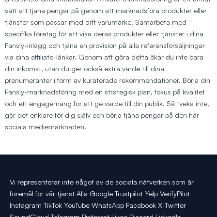
sätt att tjäna pengar på genom att marknadsföra produkter eller
tjänster som passar med ditt varumärke. Samarbeta med
specifika företag för att visa deras produkter eller tjänster i dina
Fansly-inlägg och tjäna en provision på alla referensförsäljningar
via dina affiliate-länkar. Genom att göra detta ökar du inte bara
din inkomst, utan du ger också extra värde till dina
prenumeranter i form av kuraterade rekommendationer. Börja din
Fansly-marknadsföring med en strategisk plan, fokus på kvalitet
och ett engagemang för att ge värde till din publik. Så tveka inte,
gör det enklare för dig själv och börja tjäna pengar på den här
sociala mediemarknaden.
Vi representerar inte något av de sociala nätverken som är
föremål för vår tjänst Alla Google Trustpilot Yelp VerifyPilot
Instagram TikTok YouTube WhatsApp Facebook X-Twitter
SoundCloud Telegram Pinterest Likee Discord LinkedIn