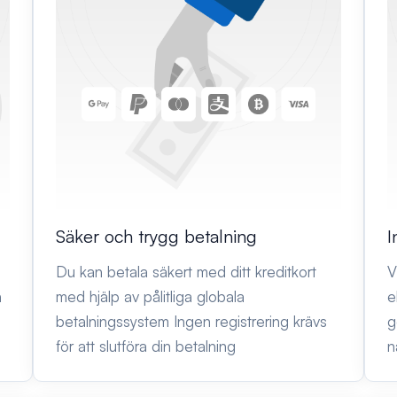
Säker och trygg betalning
I
Du kan betala säkert med ditt kreditkort
V
n
med hjälp av pålitliga globala
e
betalningssystem Ingen registrering krävs
g
för att slutföra din betalning
n