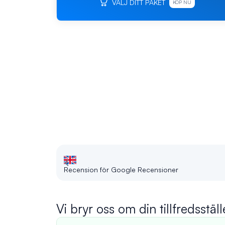
VÄLJ DITT PAKET
KÖP NU
Recension för Google Recensioner
Vi bryr oss om din tillfredsställ