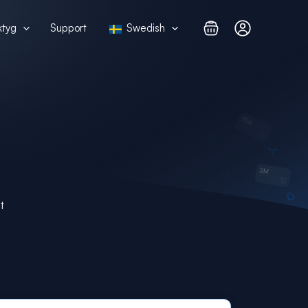
ktyg
Support
Swedish
t