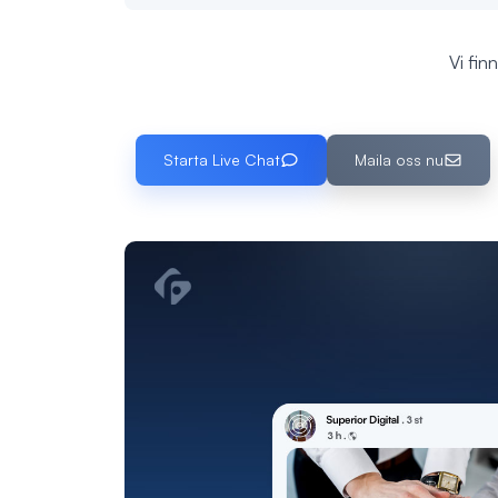
Vi fin
Starta Live Chat
Maila oss nu