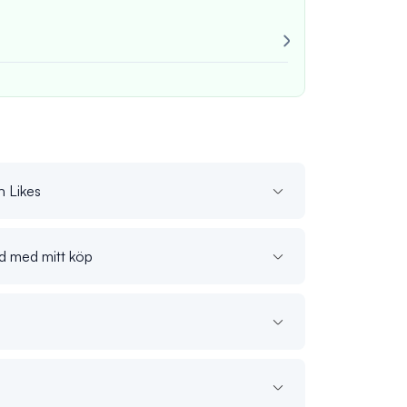
Mycket pålitli
Alltid konsekv
John M
verif
n Likes
jd med mitt köp