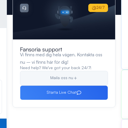
24/7
Fansoria support
Vi finns med dig hela vägen. Kontakta oss
nu – vi finns här för dig!
Need help? We’ve got your back 24/7!
Maila oss nu
Starta Live Chat