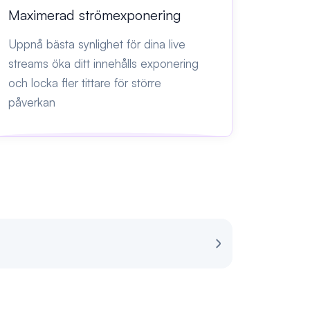
Maximerad strömexponering
Uppnå bästa synlighet för dina live
streams öka ditt innehålls exponering
och locka fler tittare för större
påverkan
Recension för S