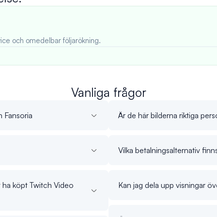
ice och omedelbar följarökning.
Vanliga frågor
n Fansoria
Är de här bilderna riktiga pers
Vilka betalningsalternativ fin
tt ha köpt Twitch Video
Kan jag dela upp visningar öve