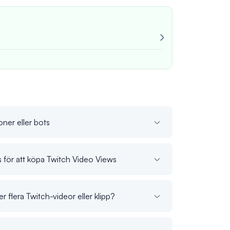
Mycket pålitli
Alltid konsekv
John M
verif
oner eller bots
ns för att köpa Twitch Video Views
r flera Twitch-videor eller klipp?