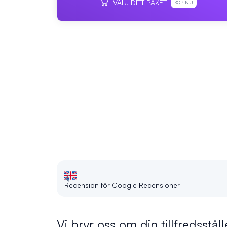
VÄLJ DITT PAKET
KÖP NU
Recension för Google Recensioner
Vi bryr oss om din tillfredsställ