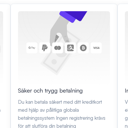
Säker och trygg betalning
I
Du kan betala säkert med ditt kreditkort
V
n
med hjälp av pålitliga globala
e
betalningssystem Ingen registrering krävs
g
för att slutföra din betalning
n