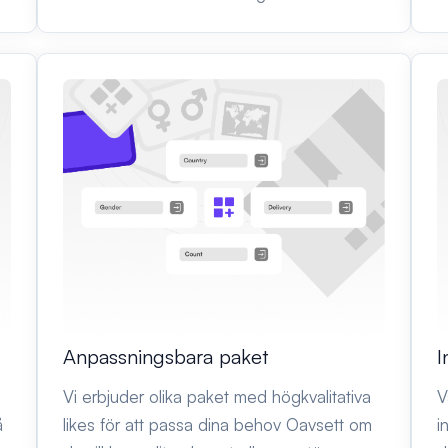
I
Anpassningsbara paket
a
V
Vi erbjuder olika paket med högkvalitativa
å
i
likes för att passa dina behov Oavsett om