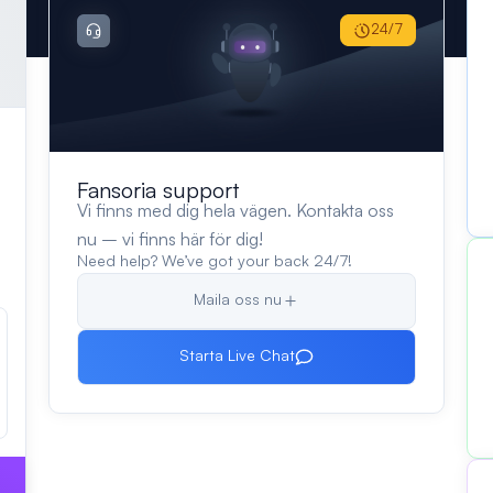
24/7
Fansoria support
Vi finns med dig hela vägen. Kontakta oss
nu – vi finns här för dig!
Need help? We’ve got your back 24/7!
Maila oss nu
Starta Live Chat