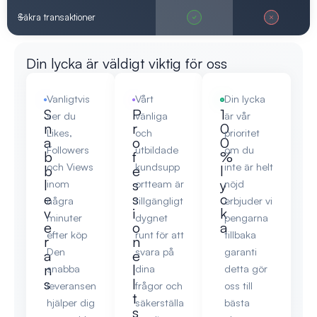
Säkra transaktioner
Din lycka är väldigt viktig för oss
Vanligtvis
Vårt
Din lycka
S
P
1
ser du
vänliga
är vår
n
r
0
Likes,
och
prioritet
a
o
0
Followers
utbildade
om du
b
f
%
och Views
kundsupp
inte är helt
b
e
l
l
s
y
inom
ortteam är
nöjd
e
s
c
några
tillgängligt
erbjuder vi
v
i
k
minuter
dygnet
pengarna
e
o
a
efter köp
runt för att
tillbaka
r
n
Den
svara på
garanti
a
e
n
l
snabba
dina
detta gör
s
l
leveransen
frågor och
oss till
t
hjälper dig
säkerställa
bästa
s