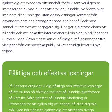
hjälper dig att exponera ditt innehåll för folk som verkligen är
intresserade av vad du har att erbjuda. Rumble live Views ökar
inte bara dina visningar, utan dessa visningar kommer från
användare som har interagerat med ditt innehåll och som
sannolikt kommer att engagera sig. Det ger dig större chans att
bli sedd och att locka fler interaktioner till din sida. Med Fansorias
Rumble video Views-tjänst kan du få riktiga, målgruppsspecifika
visningar från din specifika publik, vilket naturligt leder till nya
följare.
Pålitliga och effektiva lösningar
På Fansoria erbjuder vi dig pålitliga och effektiva lösningar
så att du kan nå pålitliga resultat på Rumble-plattformen
på kort tid. Våra tjänster på Rumble Marketing är
utformade för att hjälpa dig att snabbt nå dina digitala
mål. Den här tjänsten hjälper dig att attrahera riktiga