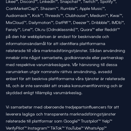
Likee™, Discord™, LinkedIn™, Snapchat™, Twitch™, Spotify™,
CoinMarketCap™, Shazam™, Rumble™, Apple Music™,
Audiomack™, Kick™, Threads™, Clubhouse™, Medium™, Kwai™,
MixCloud™, Dailymotion™, DatPiff™, Deezer™, Dribbble™, IMDb™,
Fansly™, Line™, Ok.ru (Odnoklassniki)™, Quora™ eller Reddit™
på den här webbplatsen är endast för beskrivande och
informationsändamål för att identifiera plattformarna
relaterade till våra marknadsföringstjänster. Sådan användning
innebär inte något samarbete, godkännande eller partnerskap
med respektive varumärkesägare. Vår hänvisning till dessa
varumärken utgör nominativ rättvis användning, avsedd
enbart för att beskriva plattformarna våra tjänster är relaterade
till, och är inte sannolikt att orsaka konsumentförvirring och är
skyddad enligt tillämplig varumärkeslag.
Vi samarbetar med oberoende tredjepartsinfluencers för att
leverera lagliga och transparenta marknadsföringstjänster
relaterade till plattformar som Google™ Trustpilot™ Yelp™
VerifyPilot™ Instagram™ TikTok™ YouTube™ WhatsApp™