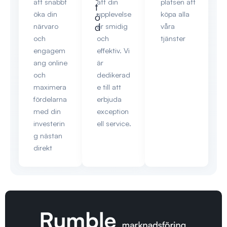
att snabbt
att din
platsen att
t
öka din
upplevelse
köpa alla
ö
d
närvaro
är smidig
våra
och
och
tjänster
engagem
effektiv. Vi
ang online
är
och
dedikerad
maximera
e till att
fördelarna
erbjuda
med din
exception
investerin
ell service.
g nästan
direkt