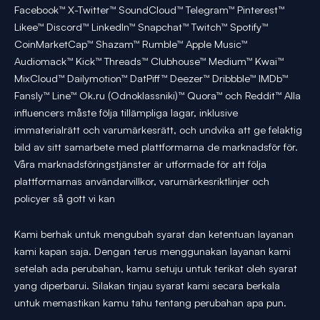
Facebook™ X-Twitter™ SoundCloud™ Telegram™ Pinterest™
Likee™ Discord™ LinkedIn™ Snapchat™ Twitch™ Spotify™
CoinMarketCap™ Shazam™ Rumble™ Apple Music™
Audiomack™ Kick™ Threads™ Clubhouse™ Medium™ Kwai™
MixCloud™ Dailymotion™ DatPiff™ Deezer™ Dribbble™ IMDb™
Fansly™ Line™ Ok.ru (Odnoklassniki)™ Quora™ och Reddit™ Alla
influencers måste följa tillämpliga lagar, inklusive
immaterialrätt och varumärkesrätt, och undvika att ge felaktig
bild av sitt samarbete med plattformarna de marknadsför för.
Våra marknadsföringstjänster är utformade för att följa
plattformarnas användarvillkor, varumärkesriktlinjer och
policyer så gott vi kan
Kami berhak untuk mengubah syarat dan ketentuan layanan
kami kapan saja. Dengan terus menggunakan layanan kami
setelah ada perubahan, kamu setuju untuk terikat oleh syarat
yang diperbarui. Silakan tinjau syarat kami secara berkala
untuk memastikan kamu tahu tentang perubahan apa pun.