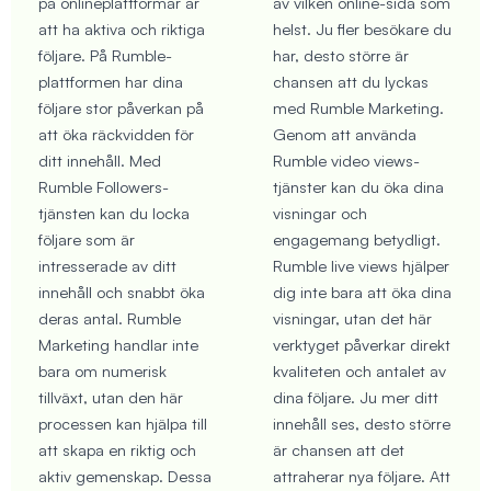
på onlineplattformar är
av vilken online-sida som
att ha aktiva och riktiga
helst. Ju fler besökare du
följare. På Rumble-
har, desto större är
plattformen har dina
chansen att du lyckas
följare stor påverkan på
med Rumble Marketing.
att öka räckvidden för
Genom att använda
ditt innehåll. Med
Rumble video views-
Rumble Followers-
tjänster kan du öka dina
tjänsten kan du locka
visningar och
följare som är
engagemang betydligt.
intresserade av ditt
Rumble live views hjälper
innehåll och snabbt öka
dig inte bara att öka dina
deras antal. Rumble
visningar, utan det här
Marketing handlar inte
verktyget påverkar direkt
bara om numerisk
kvaliteten och antalet av
tillväxt, utan den här
dina följare. Ju mer ditt
processen kan hjälpa till
innehåll ses, desto större
att skapa en riktig och
är chansen att det
aktiv gemenskap. Dessa
attraherar nya följare. Att