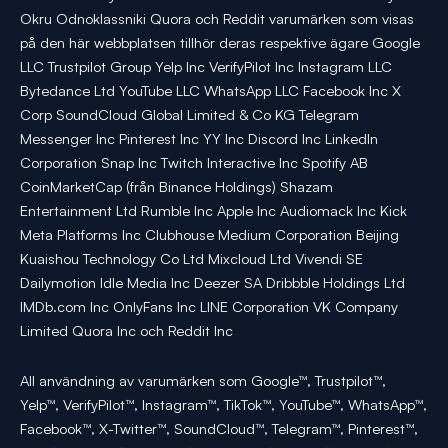
Okru Odnoklassniki Quora och Reddit varumärken som visas
på den här webbplatsen tillhör deras respektive ägare Google
LLC Trustpilot Group Yelp Inc VerifyPilot Inc Instagram LLC
Bytedance Ltd YouTube LLC WhatsApp LLC Facebook Inc X
Corp SoundCloud Global Limited & Co KG Telegram
Messenger Inc Pinterest Inc YY Inc Discord Inc LinkedIn
Corporation Snap Inc Twitch Interactive Inc Spotify AB
CoinMarketCap (från Binance Holdings) Shazam
Entertainment Ltd Rumble Inc Apple Inc Audiomack Inc Kick
Meta Platforms Inc Clubhouse Medium Corporation Beijing
Kuaishou Technology Co Ltd Mixcloud Ltd Vivendi SE
Dailymotion Idle Media Inc Deezer SA Dribbble Holdings Ltd
IMDb.com Inc OnlyFans Inc LINE Corporation VK Company
Limited Quora Inc och Reddit Inc
All användning av varumärken som Google™, Trustpilot™,
Yelp™, VerifyPilot™, Instagram™, TikTok™, YouTube™, WhatsApp™,
Facebook™, X-Twitter™, SoundCloud™, Telegram™, Pinterest™,