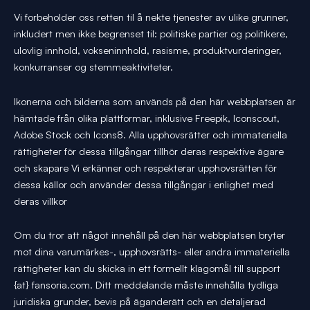
Vi forbeholder oss retten til å nekte tjenester av ulike grunner,
inkludert men ikke begrenset til: politiske partier og politikere,
ulovlig innhold, vokseninnhold, rasisme, produktvurderinger,
konkurranser og stemmeaktiviteter.
Ikonerna och bilderna som används på den här webbplatsen är
hämtade från olika plattformar, inklusive Freepik, Iconscout,
Adobe Stock och Icons8. Alla upphovsrätter och immateriella
rättigheter för dessa tillgångar tillhör deras respektive ägare
och skapare Vi erkänner och respekterar upphovsrätten för
dessa källor och använder dessa tillgångar i enlighet med
deras villkor
Om du tror att något innehåll på den här webbplatsen bryter
mot dina varumärkes-, upphovsrätts- eller andra immateriella
rättigheter kan du skicka in ett formellt klagomål till support
{at} fansoria.com. Ditt meddelande måste innehålla tydliga
juridiska grunder, bevis på äganderätt och en detaljerad