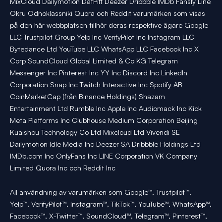
MixCloud Dailymotion DatPiff Deezer Dribbble IMDb Fansly Line
Okru Odnoklassniki Quora och Reddit varumärken som visas
på den här webbplatsen tillhör deras respektive ägare Google
LLC Trustpilot Group Yelp Inc VerifyPilot Inc Instagram LLC
Bytedance Ltd YouTube LLC WhatsApp LLC Facebook Inc X
Corp SoundCloud Global Limited & Co KG Telegram
Messenger Inc Pinterest Inc YY Inc Discord Inc LinkedIn
Corporation Snap Inc Twitch Interactive Inc Spotify AB
CoinMarketCap (från Binance Holdings) Shazam
Entertainment Ltd Rumble Inc Apple Inc Audiomack Inc Kick
Meta Platforms Inc Clubhouse Medium Corporation Beijing
Kuaishou Technology Co Ltd Mixcloud Ltd Vivendi SE
Dailymotion Idle Media Inc Deezer SA Dribbble Holdings Ltd
IMDb.com Inc OnlyFans Inc LINE Corporation VK Company
Limited Quora Inc och Reddit Inc
All användning av varumärken som Google™, Trustpilot™,
Yelp™, VerifyPilot™, Instagram™, TikTok™, YouTube™, WhatsApp™,
Facebook™, X-Twitter™, SoundCloud™, Telegram™, Pinterest™,