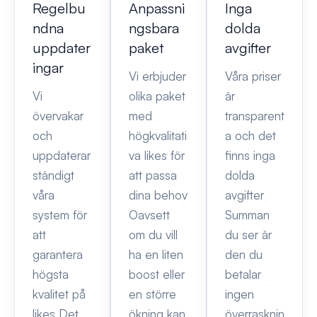
Regelbu
Anpassni
Inga
ndna
ngsbara
dolda
uppdater
paket
avgifter
ingar
Vi erbjuder
Våra priser
Vi
olika paket
är
övervakar
med
transparent
och
högkvalitati
a och det
uppdaterar
va likes för
finns inga
ständigt
att passa
dolda
våra
dina behov
avgifter
system för
Oavsett
Summan
att
om du vill
du ser är
garantera
ha en liten
den du
högsta
boost eller
betalar
kvalitet på
en större
ingen
likes Det
ökning kan
överrasknin