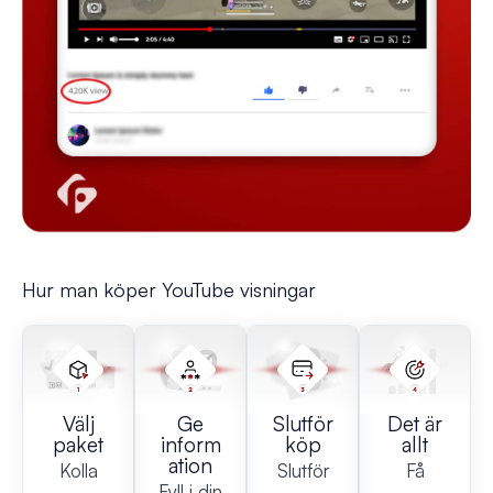
Hur man köper YouTube visningar
Välj
Ge
Slutför
Det är
paket
inform
köp
allt
ation
Kolla
Slutför
Få
Fyll i din