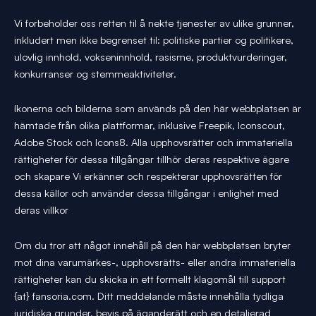
Vi forbeholder oss retten til å nekte tjenester av ulike grunner,
inkludert men ikke begrenset til: politiske partier og politikere,
ulovlig innhold, vokseninnhold, rasisme, produktvurderinger,
konkurranser og stemmeaktiviteter.
Ikonerna och bilderna som används på den här webbplatsen är
hämtade från olika plattformar, inklusive Freepik, Iconscout,
Adobe Stock och Icons8. Alla upphovsrätter och immateriella
rättigheter för dessa tillgångar tillhör deras respektive ägare
och skapare Vi erkänner och respekterar upphovsrätten för
dessa källor och använder dessa tillgångar i enlighet med
deras villkor
Om du tror att något innehåll på den här webbplatsen bryter
mot dina varumärkes-, upphovsrätts- eller andra immateriella
rättigheter kan du skicka in ett formellt klagomål till support
{at} fansoria.com. Ditt meddelande måste innehålla tydliga
juridiska grunder, bevis på äganderätt och en detaljerad