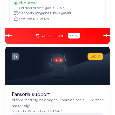
Aktiv service
Last checked on: augusti 10, 2026
30 dagars pengarna tillbaka-garanti
Inget lösenord behövs
VÄLJ DITT PAKET
KÖP NU
24/7
Fansoria support
Vi finns med dig hela vägen. Kontakta oss nu – vi finns
här för dig!
Need help? We’ve got your back 24/7!