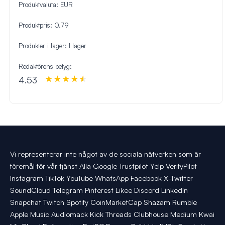
Produktvaluta:
EUR
Produktpris:
0.79
Produkter i lager:
I lager
Redaktörens betyg:
4.53
Vi representerar inte något av de sociala nätverken som är
föremål för vår tjänst Alla Google Trustpilot Yelp VerifyPilot
Instagram TikTok YouTube WhatsApp Facebook X-Twitter
SoundCloud Telegram Pinterest Likee Discord LinkedIn
Snapchat Twitch Spotify CoinMarketCap Shazam Rumble
Apple Music Audiomack Kick Threads Clubhouse Medium Kwai