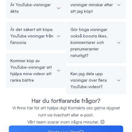
Är YouTube-visningar
visningar minskar efter
äkta
att jag köpt
Är det säkert att köpa
Gör höga visningar
YouTube visningar från
också boosta likes,
Fansoria
kommentarer och
prenumeranter
naturligt?
Kommer köp av
YouTube-visningar att
hjälpa mina videor att
Kan jag dela upp
ranka bättre
visningar över flera
YouTube-videor?
Har du fortfarande frågor?
Vi finns här för att hjälpa dig! Kontakta oss gärna dygnet
runt via livechatt eller e-post.
Vårt team svarar inom några minuter. 😊
Starta Live Chat