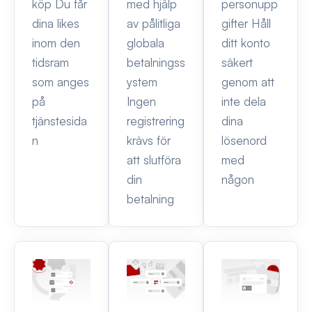
köp Du får
med hjälp
personupp
dina likes
av pålitliga
gifter Håll
inom den
globala
ditt konto
tidsram
betalningss
säkert
som anges
ystem
genom att
på
Ingen
inte dela
tjänstesida
registrering
dina
n
krävs för
lösenord
att slutföra
med
din
någon
betalning