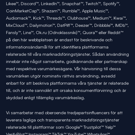
Likee™, Discord™, LinkedIn™, Snapchat™, Twitch™, Spotify™,
CoinMarketCap™, Shazam™, Rumble™, Apple Music™,
Audiomack™, Kick™, Threads™, Clubhouse™, Medium™, Kwai™,
MixCloud™, Dailymotion™, DatPiff™, Deezer™, Dribbble™, IMDb™,
Fansly™, Line™, Ok.ru (Odnoklassniki)™, Quora™ eller Reddit™
på den här webbplatsen är endast för beskrivande och
informationsändamål för att identifiera plattformarna
relaterade till våra marknadsföringstjänster. Sådan användning
innebär inte något samarbete, godkännande eller partnerskap
med respektive varumärkesägare. Vår hänvisning till dessa
varumärken utgör nominativ rättvis användning, avsedd
enbart för att beskriva plattformarna våra tjänster är relaterade
till, och är inte sannolikt att orsaka konsumentförvirring och är
skyddad enligt tillämplig varumärkeslag.
Vi samarbetar med oberoende tredjepartsinfluencers för att
leverera lagliga och transparenta marknadsföringstjänster
relaterade till plattformar som Google™ Trustpilot™ Yelp™
VerifyPilot™ Instagram™ TikTok™ YouTube™ WhatsApp™