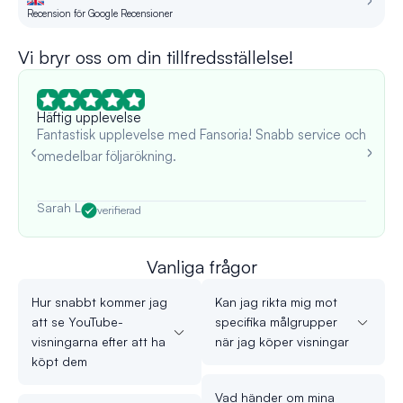
Recension för Google Recensioner
Re
Vi bryr oss om din tillfredsställelse!
Häftig upplevelse
Fantastisk upplevelse med Fansoria! Snabb service och
omedelbar följarökning.
Sarah L
verifierad
Vanliga frågor
Hur snabbt kommer jag
Kan jag rikta mig mot
att se YouTube-
specifika målgrupper
visningarna efter att ha
när jag köper visningar
köpt dem
Vad händer om mina