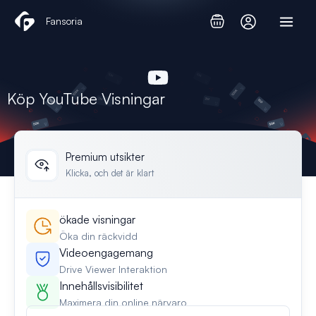
Hoppa
Fansoria
till
innehåll
Köp YouTube Visningar
Premium utsikter
Klicka, och det är klart
ökade visningar
Öka din räckvidd
Videoengagemang
Drive Viewer Interaktion
Innehållsvisibilitet
Maximera din online närvaro