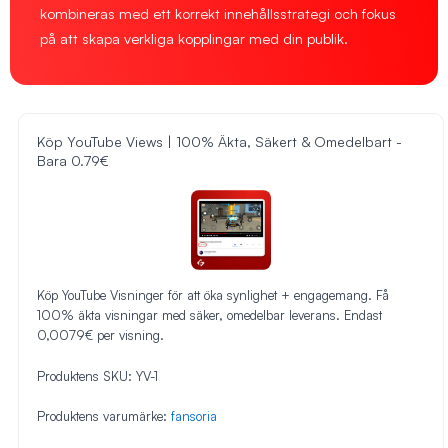
kombineras med ett korrekt innehållsstrategi och fokus
på att skapa verkliga kopplingar med din publik.
Köp YouTube Views | 100% Äkta, Säkert & Omedelbart -
Bara 0.79€
Köp YouTube Visninger för att öka synlighet + engagemang. Få
100% äkta visningar med säker, omedelbar leverans. Endast
0,0079€ per visning.
Produktens SKU:
YV-1
Produktens varumärke:
fansoria