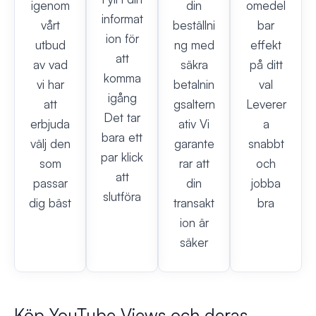
igenom
din
omedel
informat
vårt
beställni
bar
ion för
utbud
ng med
effekt
att
av vad
säkra
på ditt
komma
vi har
betalnin
val
igång
att
gsaltern
Leverer
Det tar
erbjuda
ativ Vi
a
bara ett
välj den
garante
snabbt
par klick
som
rar att
och
att
passar
din
jobba
slutföra
dig bäst
transakt
bra
ion är
säker
Köp YouTube Views och deras