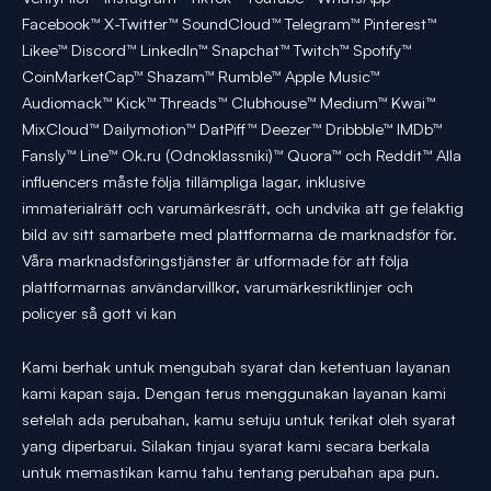
Facebook™ X-Twitter™ SoundCloud™ Telegram™ Pinterest™
Likee™ Discord™ LinkedIn™ Snapchat™ Twitch™ Spotify™
CoinMarketCap™ Shazam™ Rumble™ Apple Music™
Audiomack™ Kick™ Threads™ Clubhouse™ Medium™ Kwai™
MixCloud™ Dailymotion™ DatPiff™ Deezer™ Dribbble™ IMDb™
Fansly™ Line™ Ok.ru (Odnoklassniki)™ Quora™ och Reddit™ Alla
influencers måste följa tillämpliga lagar, inklusive
immaterialrätt och varumärkesrätt, och undvika att ge felaktig
bild av sitt samarbete med plattformarna de marknadsför för.
Våra marknadsföringstjänster är utformade för att följa
plattformarnas användarvillkor, varumärkesriktlinjer och
policyer så gott vi kan
Kami berhak untuk mengubah syarat dan ketentuan layanan
kami kapan saja. Dengan terus menggunakan layanan kami
setelah ada perubahan, kamu setuju untuk terikat oleh syarat
yang diperbarui. Silakan tinjau syarat kami secara berkala
untuk memastikan kamu tahu tentang perubahan apa pun.