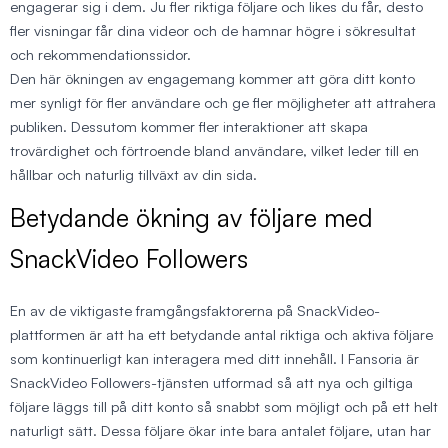
engagerar sig i dem. Ju fler riktiga följare och likes du får, desto
fler visningar får dina videor och de hamnar högre i sökresultat
och rekommendationssidor.
Den här ökningen av engagemang kommer att göra ditt konto
mer synligt för fler användare och ge fler möjligheter att attrahera
publiken. Dessutom kommer fler interaktioner att skapa
trovärdighet och förtroende bland användare, vilket leder till en
hållbar och naturlig tillväxt av din sida.
Betydande ökning av följare med
SnackVideo Followers
En av de viktigaste framgångsfaktorerna på SnackVideo-
plattformen är att ha ett betydande antal riktiga och aktiva följare
som kontinuerligt kan interagera med ditt innehåll. I Fansoria är
SnackVideo Followers-tjänsten utformad så att nya och giltiga
följare läggs till på ditt konto så snabbt som möjligt och på ett helt
naturligt sätt. Dessa följare ökar inte bara antalet följare, utan har