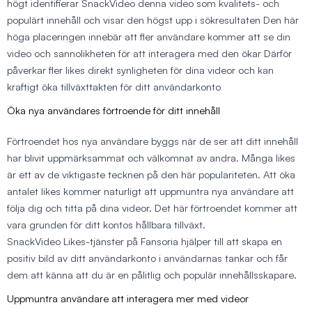
högt identifierar SnackVideo denna video som kvalitets- och
populärt innehåll och visar den högst upp i sökresultaten Den här
höga placeringen innebär att fler användare kommer att se din
video och sannolikheten för att interagera med den ökar Därför
påverkar fler likes direkt synligheten för dina videor och kan
kraftigt öka tillväxttakten för ditt användarkonto
Öka nya användares förtroende för ditt innehåll
Förtroendet hos nya användare byggs när de ser att ditt innehåll
har blivit uppmärksammat och välkomnat av andra. Många likes
är ett av de viktigaste tecknen på den här populariteten. Att öka
antalet likes kommer naturligt att uppmuntra nya användare att
följa dig och titta på dina videor. Det här förtroendet kommer att
vara grunden för ditt kontos hållbara tillväxt.
SnackVideo Likes-tjänster på Fansoria hjälper till att skapa en
positiv bild av ditt användarkonto i användarnas tankar och får
dem att känna att du är en pålitlig och populär innehållsskapare.
Uppmuntra användare att interagera mer med videor