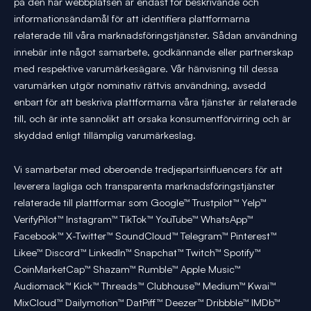
på den här webbplatsen är endast för beskrivande och
informationsändamål för att identifiera plattformarna
relaterade till våra marknadsföringstjänster. Sådan användning
innebär inte något samarbete, godkännande eller partnerskap
med respektive varumärkesägare. Vår hänvisning till dessa
varumärken utgör nominativ rättvis användning, avsedd
enbart för att beskriva plattformarna våra tjänster är relaterade
till, och är inte sannolikt att orsaka konsumentförvirring och är
skyddad enligt tillämplig varumärkeslag.
Vi samarbetar med oberoende tredjepartsinfluencers för att
leverera lagliga och transparenta marknadsföringstjänster
relaterade till plattformar som Google™ Trustpilot™ Yelp™
VerifyPilot™ Instagram™ TikTok™ YouTube™ WhatsApp™
Facebook™ X-Twitter™ SoundCloud™ Telegram™ Pinterest™
Likee™ Discord™ LinkedIn™ Snapchat™ Twitch™ Spotify™
CoinMarketCap™ Shazam™ Rumble™ Apple Music™
Audiomack™ Kick™ Threads™ Clubhouse™ Medium™ Kwai™
MixCloud™ Dailymotion™ DatPiff™ Deezer™ Dribbble™ IMDb™