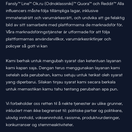
Fansly™ Line™ Ok.ru (Odnoklassniki)™ Quora™ och Reddit™ Alla
influencers måste följa tillämpliga lagar, inklusive
immaterialrätt och varumärkesrätt, och undvika att ge felaktig
bild av sitt samarbete med plattformarna de marknadsför för.
Våra marknadsföringstjänster är utformade för att följa
plattformarnas användarvillkor, varumärkesriktlinjer och
policyer så gott vi kan
Kami berhak untuk mengubah syarat dan ketentuan layanan
kami kapan saja. Dengan terus menggunakan layanan kami
setelah ada perubahan, kamu setuju untuk terikat oleh syarat
yang diperbarui. Silakan tinjau syarat kami secara berkala
untuk memastikan kamu tahu tentang perubahan apa pun.
Vi forbeholder oss retten til å nekte tjenester av ulike grunner,
inkludert men ikke begrenset til: politiske partier og politikere,
ulovlig innhold, vokseninnhold, rasisme, produktvurderinger,
konkurranser og stemmeaktiviteter.