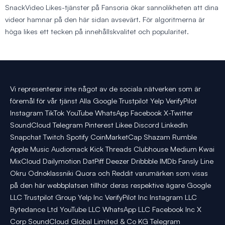
SnackVideo Likes-tjänster på Fansoria ökar sannolikheten att dina
videor hamnar på den här sidan avsevärt. För algoritmerna är
höga likes ett tecken på innehållskvalitet och popularitet.
Vi representerar inte något av de sociala nätverken som är
föremål för vår tjänst Alla Google Trustpilot Yelp VerifyPilot
Instagram TikTok YouTube WhatsApp Facebook X-Twitter
SoundCloud Telegram Pinterest Likee Discord LinkedIn
Snapchat Twitch Spotify CoinMarketCap Shazam Rumble
Apple Music Audiomack Kick Threads Clubhouse Medium Kwai
MixCloud Dailymotion DatPiff Deezer Dribbble IMDb Fansly Line
Okru Odnoklassniki Quora och Reddit varumärken som visas
på den här webbplatsen tillhör deras respektive ägare Google
LLC Trustpilot Group Yelp Inc VerifyPilot Inc Instagram LLC
Bytedance Ltd YouTube LLC WhatsApp LLC Facebook Inc X
Corp SoundCloud Global Limited & Co KG Telegram