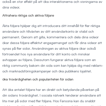
också en stor effekt på att öka interaktionerna och visningarna av
dina videor.
Attrahera riktiga och aktiva följare
Äkta följare hjälper dig att introducera ditt innehåll för fler riktiga
användare och tillväxten av ditt användarkonto är stabil och
permanent. Genom att gilla, kommentera och dela dina videor
ökar dessa följare effektivt engagemanget och får dina videor att
synas på fler sidor. Användningen av aktiva följare ökar också
förtroendet hos nya användare för ditt konto och minskar
avhoppen av följare. Dessutom fungerar aktiva följare som en
riktig community bakom din sida som kan hjälpa dig med reklam-
och marknadsföringskampanjer och öka publikens lojalitet.
öka trovärdigheten och populariteten för sidan
Att öka antalet följare har en direkt och betydande påverkan på
din sidans trovärdighet. I sociala nätverk tenderar användare att
lita mer på sidor med fler följare. Hos Fansoria kan du snabbt