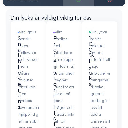
Din lycka är väldigt viktig för oss
Vanligtvis
Vårt
Din lycka
S
P
1
ser du
vänliga
är vår
n
r
0
Likes,
och
prioritet
a
o
0
Followers
utbildade
om du
b
f
%
och Views
kundsupp
inte är helt
b
e
l
l
s
y
inom
ortteam är
nöjd
e
s
c
några
tillgängligt
erbjuder vi
v
i
k
minuter
dygnet
pengarna
e
o
a
efter köp
runt för att
tillbaka
r
n
Den
svara på
garanti
a
e
n
l
snabba
dina
detta gör
s
l
leveransen
frågor och
oss till
t
hjälper dig
säkerställa
bästa
s
att snabbt
att din
platsen att
t
öka din
upplevelse
köpa alla