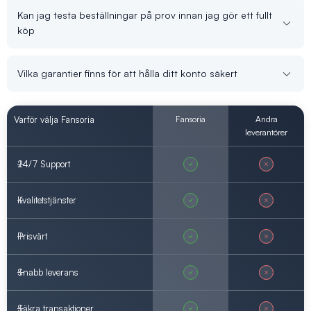
Kan jag testa beställningar på prov innan jag gör ett fullt
köp
Vilka garantier finns för att hålla ditt konto säkert
Varför välja Fansoria
Fansoria
Andra
leverantörer
24/7 Support
Kvalitetstjänster
Prisvärt
Snabb leverans
Säkra transaktioner