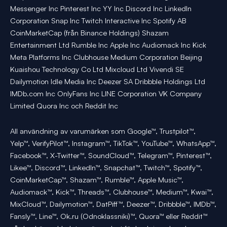
Messenger Inc Pinterest Inc YY Inc Discord Inc LinkedIn
Corporation Snap Inc Twitch Interactive Inc Spotify AB
CoinMarketCap (från Binance Holdings) Shazam
Entertainment Ltd Rumble Inc Apple Inc Audiomack Inc Kick
Meta Platforms Inc Clubhouse Medium Corporation Beijing
Kuaishou Technology Co Ltd Mixcloud Ltd Vivendi SE
Dailymotion Idle Media Inc Deezer SA Dribbble Holdings Ltd
IMDb.com Inc OnlyFans Inc LINE Corporation VK Company
Limited Quora Inc och Reddit Inc
All användning av varumärken som Google™, Trustpilot™,
Yelp™, VerifyPilot™, Instagram™, TikTok™, YouTube™, WhatsApp™,
Facebook™, X-Twitter™, SoundCloud™, Telegram™, Pinterest™,
Likee™, Discord™, LinkedIn™, Snapchat™, Twitch™, Spotify™,
CoinMarketCap™, Shazam™, Rumble™, Apple Music™,
Audiomack™, Kick™, Threads™, Clubhouse™, Medium™, Kwai™,
MixCloud™, Dailymotion™, DatPiff™, Deezer™, Dribbble™, IMDb™,
Fansly™, Line™, Ok.ru (Odnoklassniki)™, Quora™ eller Reddit™