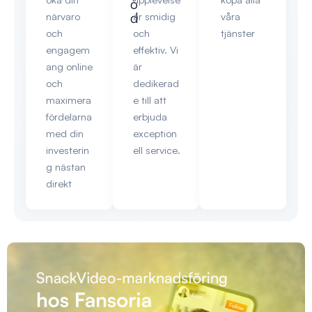
ö
d
närvaro
är smidig
våra
och
och
tjänster
engagem
effektiv. Vi
ang online
är
och
dedikerad
maximera
e till att
fördelarna
erbjuda
med din
exception
investerin
ell service.
g nästan
direkt