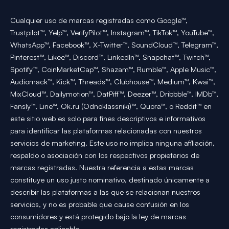
Cualquier uso de marcas registradas como Google™,
Trustpilot™, Yelp™, VerifyPilot™, Instagram™, TikTok™, YouTube™,
WhatsApp™, Facebook™, X-Twitter™, SoundCloud™, Telegram™,
Pinterest™, Likee™, Discord™, LinkedIn™, Snapchat™, Twitch™,
Spotify™, CoinMarketCap™, Shazam™, Rumble™, Apple Music™,
Audiomack™, Kick™, Threads™, Clubhouse™, Medium™, Kwai™,
MixCloud™, Dailymotion™, DatPiff™, Deezer™, Dribbble™, IMDb™,
Fansly™, Line™, Ok.ru (Odnoklassniki)™, Quora™, o Reddit™ en
este sitio web es solo para fines descriptivos e informativos
para identificar las plataformas relacionadas con nuestros
servicios de marketing. Este uso no implica ninguna afiliación,
respaldo o asociación con los respectivos propietarios de
marcas registradas. Nuestra referencia a estas marcas
constituye un uso justo nominativo, destinado únicamente a
describir las plataformas a las que se relacionan nuestros
servicios, y no es probable que cause confusión en los
consumidores y está protegido bajo la ley de marcas
registradas aplicable