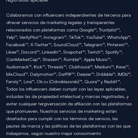
Colaboramos con influencers independientes de terceros para
ofrecer servicios de marketing legales y transparentes
relacionados con plataformas como Google™, Trustpilot™,
Yelp™, VerifyPilot™, Instagram™, TikTok™, YouTube™, WhatsApp™,
Facebook™, X-Twitter™, SoundCloud™, Telegram™, Pinterest™,
Likee™, Discord™, LinkedIn™, Snapchat™, Twitch™, Spotify™,
CoinMarketCap™, Shazam™, Rumble™, Apple Music™,
Audiomack™, Kick™, Threads™, Clubhouse™, Medium™, Kwai™,
MixCloud™, Dailymotion™, DatPiff™, Deezer™, Dribbble™, IMDb™,
Fansly™, Line™, Ok.ru (Odnoklassniki)™, Quora™ y Reddit™.
Todos los influencers deben cumplir con las leyes aplicables,
incluidas las de propiedad intelectual y marcas registradas, y
evitar cualquier tergiversación de afiliación con las plataformas
que promueven. Nuestros servicios de marketing están
diseñados para cumplir con los términos de servicio, las
pautas de marca y las políticas de las plataformas con las que
trabajamos, según nuestro mejor conocimiento