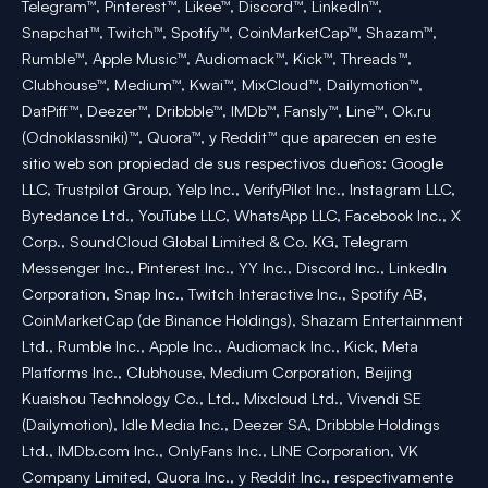
Telegram™, Pinterest™, Likee™, Discord™, LinkedIn™,
Snapchat™, Twitch™, Spotify™, CoinMarketCap™, Shazam™,
Rumble™, Apple Music™, Audiomack™, Kick™, Threads™,
Clubhouse™, Medium™, Kwai™, MixCloud™, Dailymotion™,
DatPiff™, Deezer™, Dribbble™, IMDb™, Fansly™, Line™, Ok.ru
(Odnoklassniki)™, Quora™, y Reddit™ que aparecen en este
sitio web son propiedad de sus respectivos dueños: Google
LLC, Trustpilot Group, Yelp Inc., VerifyPilot Inc., Instagram LLC,
Bytedance Ltd., YouTube LLC, WhatsApp LLC, Facebook Inc., X
Corp., SoundCloud Global Limited & Co. KG, Telegram
Messenger Inc., Pinterest Inc., YY Inc., Discord Inc., LinkedIn
Corporation, Snap Inc., Twitch Interactive Inc., Spotify AB,
CoinMarketCap (de Binance Holdings), Shazam Entertainment
Ltd., Rumble Inc., Apple Inc., Audiomack Inc., Kick, Meta
Platforms Inc., Clubhouse, Medium Corporation, Beijing
Kuaishou Technology Co., Ltd., Mixcloud Ltd., Vivendi SE
(Dailymotion), Idle Media Inc., Deezer SA, Dribbble Holdings
Ltd., IMDb.com Inc., OnlyFans Inc., LINE Corporation, VK
Company Limited, Quora Inc., y Reddit Inc., respectivamente