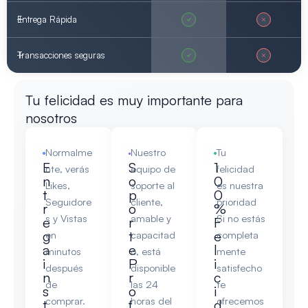
Entrega Rápida
Transacciones seguras
Tu felicidad es muy importante para
nosotros
Normalme
Nuestro
Tu
E
S
1
nte, verás
equipo de
felicidad
n
o
0
Likes,
soporte al
es nuestra
t
p
0
Seguidore
cliente,
prioridad
r
o
%
s y Vistas
amable y
Si no estás
e
r
F
g
t
e
en
capacitad
completa
a
e
l
minutos
o, está
mente
i
P
i
después
disponible
satisfecho
n
r
c
de
las 24
te
s
o
i
comprar.
horas del
ofrecemos
t
f
d