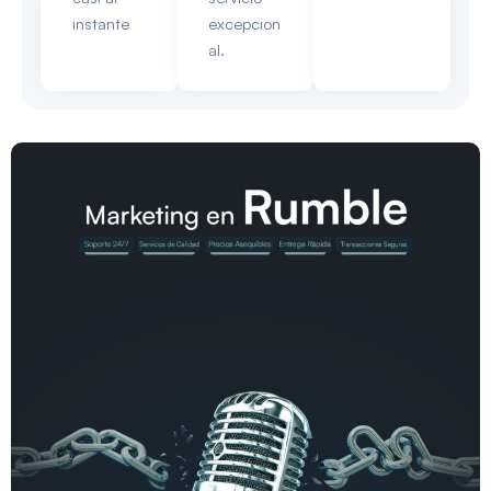
instante
excepcion
al.