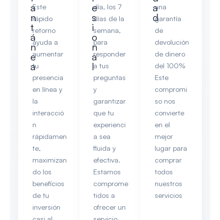
a
e
a
Este
día, los 7
una
n
s
d
rápido
días de la
garantía
t
i
retorno
semana,
de
á
o
ayuda a
para
devolución
n
n
aumentar
responder
de dinero
e
a
a
l
tu
a tus
del 100%
presencia
preguntas
Este
en línea y
y
compromi
la
garantizar
so nos
interacció
que tu
convierte
n
experienci
en el
rápidamen
a sea
mejor
te,
fluida y
lugar para
maximizan
efectiva.
comprar
do los
Estamos
todos
beneficios
comprome
nuestros
de tu
tidos a
servicios
inversión
ofrecer un
casi al
servicio