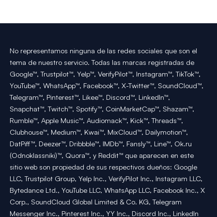
No representamos ninguna de las redes sociales que son el
tema de nuestro servicio. Todas las marcas registradas de
Google™, Trustpilot™, Yelp™, VerifyPilot™, Instagram™, TikTok™,
YouTube™, WhatsApp™, Facebook™, X-Twitter™, SoundCloud™,
Telegram™, Pinterest™, Likee™, Discord™, LinkedIn™,
Snapchat™, Twitch™, Spotify™, CoinMarketCap™, Shazam™,
Rumble™, Apple Music™, Audiomack™, Kick™, Threads™,
Clubhouse™, Medium™, Kwai™, MixCloud™, Dailymotion™,
DatPiff™, Deezer™, Dribbble™, IMDb™, Fansly™, Line™, Ok.ru
(Odnoklassniki)™, Quora™, y Reddit™ que aparecen en este
sitio web son propiedad de sus respectivos dueños: Google
LLC, Trustpilot Group, Yelp Inc., VerifyPilot Inc., Instagram LLC,
Bytedance Ltd., YouTube LLC, WhatsApp LLC, Facebook Inc., X
Corp., SoundCloud Global Limited & Co. KG, Telegram
Messenger Inc., Pinterest Inc., YY Inc., Discord Inc., LinkedIn