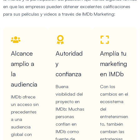
en que las empresas pueden obtener excelentes calificaciones
para sus películas y videos a través de IMDb Marketing:
Alcance
Autoridad
Amplía tu
amplio a
y
marketing
la
confianza
en IMDb
audiencia
Buena
Con los
visibilidad del
cambios en el
IMDb ofrece
proyecto en
ecosistema
un acceso sin
IMDb: Muchas
del
precedentes
personas
entretenimien
a una
confían en
to, también
audiencia
IMDb como
cambian las
global con
fuente de
estrategias