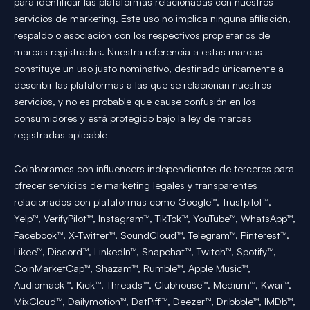
para identificar las plataformas relacionadas con nuestros
servicios de marketing. Este uso no implica ninguna afiliación,
respaldo o asociación con los respectivos propietarios de
marcas registradas. Nuestra referencia a estas marcas
constituye un uso justo nominativo, destinado únicamente a
describir las plataformas a las que se relacionan nuestros
servicios, y no es probable que cause confusión en los
consumidores y está protegido bajo la ley de marcas
registradas aplicable
Colaboramos con influencers independientes de terceros para
ofrecer servicios de marketing legales y transparentes
relacionados con plataformas como Google™, Trustpilot™,
Yelp™, VerifyPilot™, Instagram™, TikTok™, YouTube™, WhatsApp™,
Facebook™, X-Twitter™, SoundCloud™, Telegram™, Pinterest™,
Likee™, Discord™, LinkedIn™, Snapchat™, Twitch™, Spotify™,
CoinMarketCap™, Shazam™, Rumble™, Apple Music™,
Audiomack™, Kick™, Threads™, Clubhouse™, Medium™, Kwai™,
MixCloud™, Dailymotion™, DatPiff™, Deezer™, Dribbble™, IMDb™,