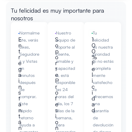
Tu felicidad es muy importante para
nosotros
Normalme
Nuestro
Tu
E
S
1
nte, verás
equipo de
felicidad
n
o
0
Likes,
soporte al
es nuestra
t
p
0
Seguidore
cliente,
prioridad
r
o
%
s y Vistas
amable y
Si no estás
e
r
F
g
t
e
en
capacitad
completa
a
e
l
minutos
o, está
mente
i
P
i
después
disponible
satisfecho
n
r
c
de
las 24
te
s
o
i
comprar.
horas del
ofrecemos
t
f
d
a
e
a
Este
día, los 7
una
n
s
d
rápido
días de la
garantía
t
i
retorno
semana,
de
á
o
ayuda a
para
devolución
n
n
aumentar
responder
de dinero