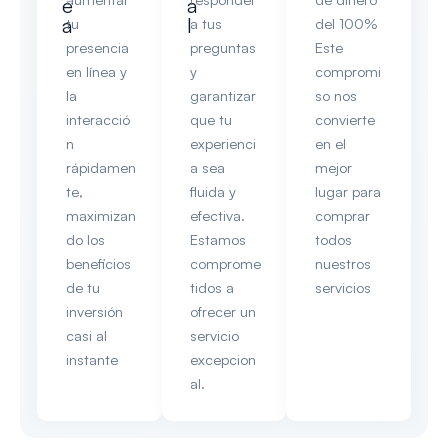
e
a
a
l
tu
a tus
del 100%
presencia
preguntas
Este
en línea y
y
compromi
la
garantizar
so nos
interacció
que tu
convierte
n
experienci
en el
rápidamen
a sea
mejor
te,
fluida y
lugar para
maximizan
efectiva.
comprar
do los
Estamos
todos
beneficios
comprome
nuestros
de tu
tidos a
servicios
inversión
ofrecer un
casi al
servicio
instante
excepcion
al.