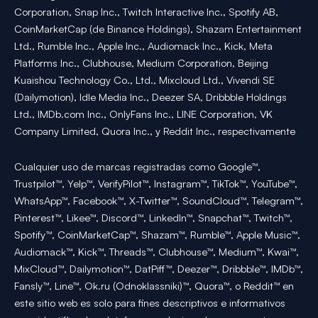
Corporation, Snap Inc., Twitch Interactive Inc., Spotify AB,
CoinMarketCap (de Binance Holdings), Shazam Entertainment
Ltd., Rumble Inc., Apple Inc., Audiomack Inc., Kick, Meta
Platforms Inc., Clubhouse, Medium Corporation, Beijing
Kuaishou Technology Co., Ltd., Mixcloud Ltd., Vivendi SE
(Dailymotion), Idle Media Inc., Deezer SA, Dribbble Holdings
Ltd., IMDb.com Inc., OnlyFans Inc., LINE Corporation, VK
Company Limited, Quora Inc., y Reddit Inc., respectivamente
Cualquier uso de marcas registradas como Google™,
Trustpilot™, Yelp™, VerifyPilot™, Instagram™, TikTok™, YouTube™,
WhatsApp™, Facebook™, X-Twitter™, SoundCloud™, Telegram™,
Pinterest™, Likee™, Discord™, LinkedIn™, Snapchat™, Twitch™,
Spotify™, CoinMarketCap™, Shazam™, Rumble™, Apple Music™,
Audiomack™, Kick™, Threads™, Clubhouse™, Medium™, Kwai™,
MixCloud™, Dailymotion™, DatPiff™, Deezer™, Dribbble™, IMDb™,
Fansly™, Line™, Ok.ru (Odnoklassniki)™, Quora™, o Reddit™ en
este sitio web es solo para fines descriptivos e informativos