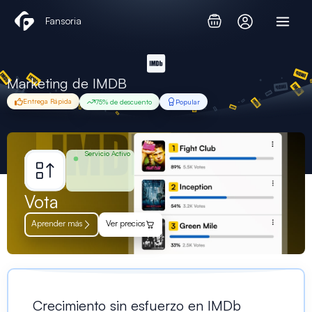
Ir
Fansoria
al
contenido
Marketing de IMDB
Entrega Rápida
75% de descuento
Popular
Servicio Activo
Vota
Aprender más
Ver precios
Crecimiento sin esfuerzo en IMDb