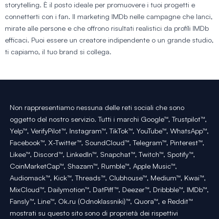
storytelling. È il posto ideale per promuovere i tuoi progetti e
connetterti con i fan. Il marketing IMDb nelle campagne che lanci,
mirate alle persone e che offrono risultati realistici da profili IMDb
efficaci. Puoi essere un creatore indipendente o un grande studio,
ti capiamo, il tuo brand si collega.
Non rappresentiamo nessuna delle reti sociali che sono
oggetto del nostro servizio. Tutti i marchi Google™, Trustpilot™,
Yelp™, VerifyPilot™, Instagram™, TikTok™, YouTube™, WhatsApp™,
Facebook™, X-Twitter™, SoundCloud™, Telegram™, Pinterest™,
Likee™, Discord™, LinkedIn™, Snapchat™, Twitch™, Spotify™,
CoinMarketCap™, Shazam™, Rumble™, Apple Music™,
Audiomack™, Kick™, Threads™, Clubhouse™, Medium™, Kwai™,
MixCloud™, Dailymotion™, DatPiff™, Deezer™, Dribbble™, IMDb™,
Fansly™, Line™, Ok.ru (Odnoklassniki)™, Quora™, e Reddit™
mostrati su questo sito sono di proprietà dei rispettivi