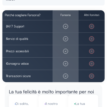
Perché scegliere Fansoria?
Fansoria
Altri fornitori
24/7 Support
Servizi di qualità
Prezzi accessibili
Consegna veloce
Transazioni sicure
La tua felicità è molto importante per noi
Di solito,
Il nostro
La tua