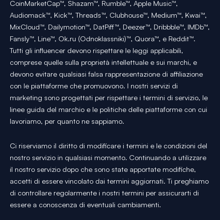
CoinMarketCap™, Shazam™, Rumble™, Apple Music™,
Audiomack™, Kick™, Threads™, Clubhouse™, Medium™, Kwai™,
MixCloud™, Dailymotion™, DatPiff™, Deezer™, Dribbble™, IMDb™,
Fansly™, Line™, Ok.ru (Odnoklassniki)™, Quora™, e Reddit™.
Tutti gli influencer devono rispettare le leggi applicabili,
comprese quelle sulla proprietà intellettuale e sui marchi, e
devono evitare qualsiasi falsa rappresentazione di affiliazione
con le piattaforme che promuovono. I nostri servizi di
marketing sono progettati per rispettare i termini di servizio, le
linee guida del marchio e le politiche delle piattaforme con cui
lavoriamo, per quanto ne sappiamo.
Ci riserviamo il diritto di modificare i termini e le condizioni del
nostro servizio in qualsiasi momento. Continuando a utilizzare
il nostro servizio dopo che sono state apportate modifiche,
accetti di essere vincolato dai termini aggiornati. Ti preghiamo
di controllare regolarmente i nostri termini per assicurarti di
essere a conoscenza di eventuali cambiamenti.