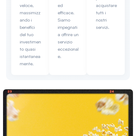
veloce,
ed
acquistare
massimizz
efficace.
tutti i
ando i
Siamo
nostri
benefici
impegnati
servizi.
del tuo
a offrire un
investimen
servizio
to quasi
eccezional
istantanea
e.
mente.