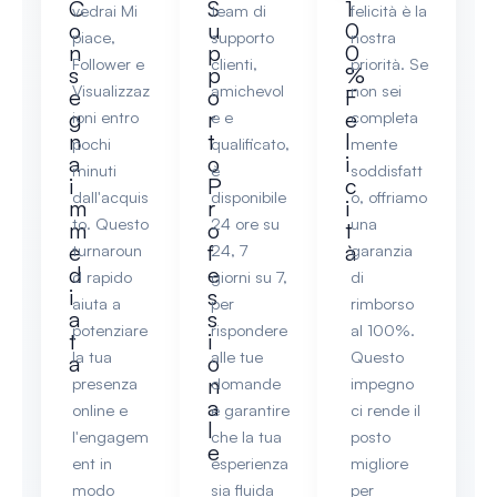
C
S
1
vedrai Mi
team di
felicità è la
o
u
0
piace,
supporto
nostra
n
p
0
Follower e
clienti,
priorità. Se
s
p
%
Visualizzaz
amichevol
non sei
e
o
F
g
r
e
ioni entro
e e
completa
n
t
l
pochi
qualificato,
mente
a
o
i
minuti
è
soddisfatt
i
P
c
dall'acquis
disponibile
o, offriamo
m
r
i
to. Questo
24 ore su
una
m
o
t
e
f
à
turnaroun
24, 7
garanzia
d
e
d rapido
giorni su 7,
di
i
s
aiuta a
per
rimborso
a
s
potenziare
rispondere
al 100%.
t
i
la tua
alle tue
Questo
a
o
n
presenza
domande
impegno
a
online e
e garantire
ci rende il
l
l'engagem
che la tua
posto
e
ent in
esperienza
migliore
modo
sia fluida
per