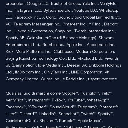
proprietari: Google LLC, Trustpilot Group, Yelp Inc., VerifyPilot
Inc., Instagram LLC, Bytedance Ltd., YouTube LLC, WhatsApp
LLC, Facebook Inc., X Corp., SoundCloud Global Limited & Co.
KG, Telegram Messenger Inc., Pinterest Inc., YY Inc., Discord
Inc., LinkedIn Corporation, Snap Inc., Twitch Interactive Inc.,
Spotify AB, CoinMarketCap (di Binance Holdings), Shazam
Entertainment Ltd., Rumble Inc., Apple Inc., Audiomack Inc.,
Kick, Meta Platforms Inc., Clubhouse, Medium Corporation,
Beijing Kuaishou Technology Co., Ltd., Mixcloud Ltd., Vivendi
SE (Dailymotion), Idle Media Inc., Deezer SA, Dribbble Holdings
Ltd., IMDb.com Inc., OnlyFans Inc., LINE Corporation, VK
Company Limited, Quora Inc., e Reddit Inc., rispettivamente
Qualsiasi uso di marchi come Google™, Trustpilot™, Yelp™,
VerifyPilot™, Instagram™, TikTok™, YouTube™, WhatsApp™,
Facebook™, X-Twitter™, SoundCloud™, Telegram™, Pinterest™,
Likee™, Discord™, LinkedIn™, Snapchat™, Twitch™, Spotify™,
CoinMarketCap™, Shazam™, Rumble™, Apple Music™,
Audiomack™, Kick™, Threads™, Clubhouse™, Medium™, Kwai™,