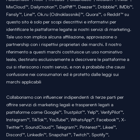
MixCloud™, Dailymotion™, DatPiff™, Deezer™, Dribbble™, IMDb™,
Fansly™, Line™, Ok.ru (Odnoklassniki)™, Quora™, o Reddit™ su
questo sito è solo per scopi descrittivi e informativi per
identificare le piattaforme legate ai nostri servizi di marketing.
Tale uso non implica alcuna affiliazione, approvazione o
partnership con i rispettivi proprietari dei marchi. Il nostro
riferimento a questi marchi costituisce un uso nominativo
leale, destinato esclusivamente a descrivere le piattaforme a
cui si riferiscono i nostri servizi, e non è probabile che causi
confusione nei consumatori ed è protetto dalle leggi sui
marchi applicabili
Collaboriamo con influencer indipendenti di terze parti per
offrire servizi di marketing legali e trasparenti legati a
piattaforme come Google™, Trustpilot™, Yelp™, VerifyPilot™,
Instagram™, TikTok™, YouTube™, WhatsApp™, Facebook™, X-
Twitter™, SoundCloud™, Telegram™, Pinterest™, Likee™,
Discord™, LinkedIn™, Snapchat™, Twitch™, Spotify™,