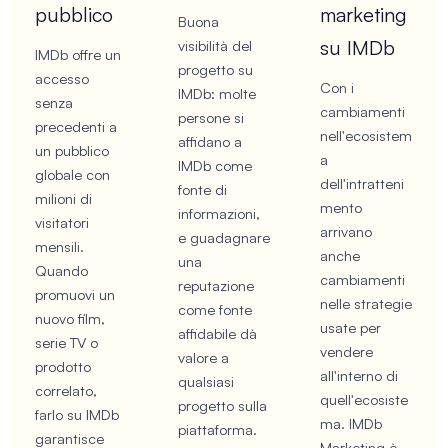
pubblico
marketing
Buona
su IMDb
visibilità del
IMDb offre un
progetto su
accesso
Con i
IMDb: molte
senza
cambiamenti
persone si
precedenti a
nell'ecosistem
affidano a
un pubblico
a
IMDb come
globale con
dell'intratteni
fonte di
milioni di
mento
informazioni,
visitatori
arrivano
e guadagnare
mensili.
anche
una
Quando
cambiamenti
reputazione
promuovi un
nelle strategie
come fonte
nuovo film,
usate per
affidabile dà
serie TV o
vendere
valore a
prodotto
all'interno di
qualsiasi
correlato,
quell'ecosiste
progetto sulla
farlo su IMDb
ma. IMDb
piattaforma.
garantisce
Marketing è