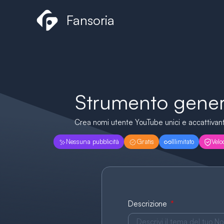
Vai
Fansoria
al
contenuto
Strumento genera
Crea nomi utente YouTube unici e accattivanti 
Nessuna pubblicità
Gratis
Illimitato
Velo
Descrizione