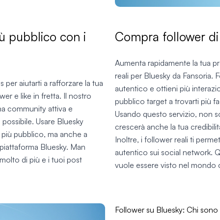
più pubblico con i
Compra follower di
Aumenta rapidamente la tua pr
reali per Bluesky da Fansoria. Fo
per aiutarti a rafforzare la tua
autentico e ottieni più interazi
r e like in fretta. Il nostro
pubblico target a trovarti più f
una community attiva e
Usando questo servizio, non so
 possibile. Usare Bluesky
crescerà anche la tua credibil
e più pubblico, ma anche a
Inoltre, i follower reali ti pe
 piattaforma Bluesky. Man
autentico sui social network. Q
olto di più e i tuoi post
vuole essere visto nel mondo 
Follower su Bluesky: Chi sono