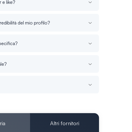
 e like?
edibilità del mio profilo?
pecifica?
ale?
ria
Altri fornitori