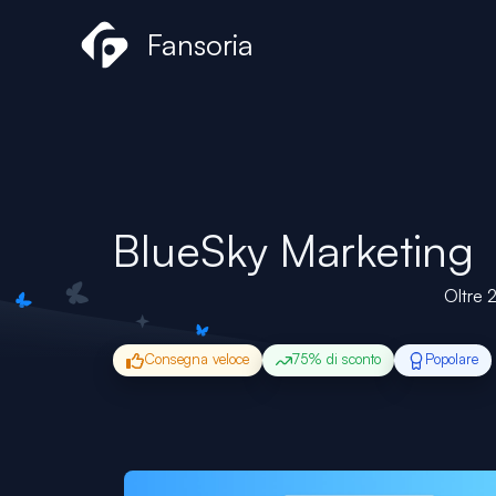
Vai
Fansoria
al
contenuto
BlueSky Marketing
Oltre 
Consegna veloce
75% di sconto
Popolare