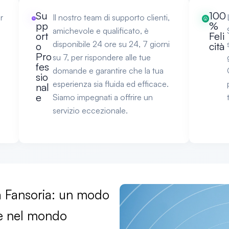
Su
100
r
Il nostro team di supporto clienti,
pp
%
amichevole e qualificato, è
ort
Feli
disponibile 24 ore su 24, 7 giorni
o
cità
Pro
su 7, per rispondere alle tue
fes
domande e garantire che la tua
sio
esperienza sia fluida ed efficace.
nal
e
Siamo impegnati a offrire un
servizio eccezionale.
da Fansoria: un modo
re nel mondo