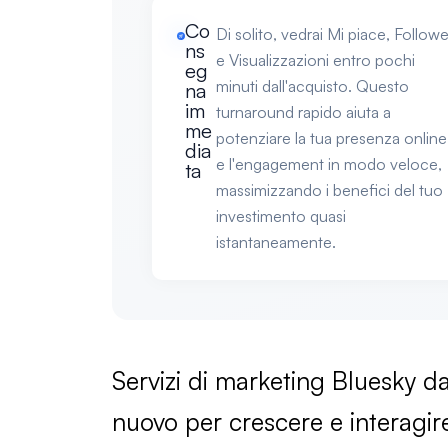
Co
Di solito, vedrai Mi piace, Followe
ns
e Visualizzazioni entro pochi
eg
minuti dall'acquisto. Questo
na
im
turnaround rapido aiuta a
me
potenziare la tua presenza online
dia
e l'engagement in modo veloce,
ta
massimizzando i benefici del tuo
investimento quasi
istantaneamente.
Servizi di marketing Bluesky 
nuovo per crescere e interagi