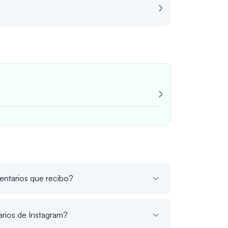
Revisión para 
¡Muy confiable
Siempre consi
Juan M
verif
entarios que recibo?
rios de Instagram?