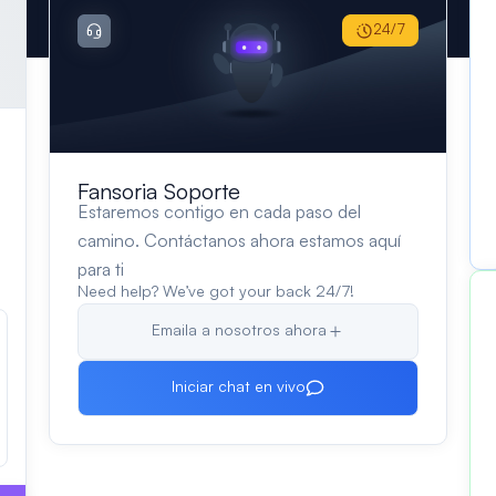
24/7
Fansoria Soporte
Estaremos contigo en cada paso del
camino. Contáctanos ahora estamos aquí
para ti
Need help? We’ve got your back 24/7!
Emaila a nosotros ahora
Iniciar chat en vivo