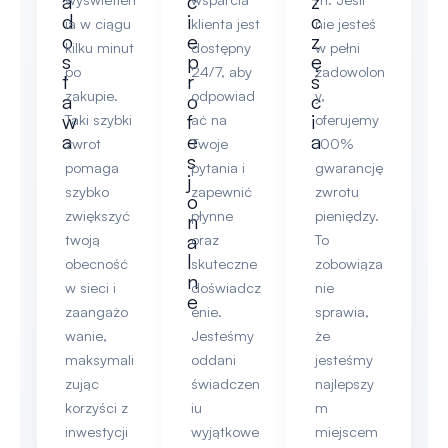
a
c
z
d
i
c
ia w ciągu
klienta jest
nie jesteś
o
e
z
kilku minut
dostępny
w pełni
s
p
ę
po
24/7, aby
zadowolon
t
r
ś
zakupie.
odpowiad
y,
a
o
c
w
f
i
Taki szybki
ać na
oferujemy
a
e
a
zwrot
Twoje
100%
s
pomaga
pytania i
gwarancję
j
szybko
zapewnić
zwrotu
o
zwiększyć
płynne
pieniędzy.
n
a
twoją
oraz
To
l
obecność
skuteczne
zobowiąza
n
w sieci i
doświadcz
nie
e
zaangażo
enie.
sprawia,
wanie,
Jesteśmy
że
maksymali
oddani
jesteśmy
zując
świadczen
najlepszy
korzyści z
iu
m
inwestycji
wyjątkowe
miejscem