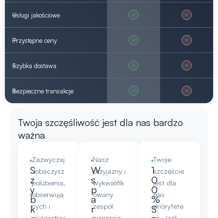
Usługi jakościowe
Przystępne ceny
Szybka dostawa
Bezpieczne transakcje
Twoja szczęśliwość jest dla nas bardzo
ważna
Zazwyczaj
Nasz
Twoje
S
W
1
zobaczysz
przyjazny i
szczęście
z
s
0
polubienia,
wykwalifik
jest dla
y
p
0
obserwują
owany
nas
b
a
%
cych i
zespół
priorytete
k
r
S
wyświetlen
wsparcia
m. Jeśli