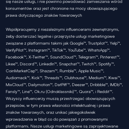
się nasze usługi, i nie powinno powodować zamieszania wśród
konsumentów oraz jest chronione na mocy obowiązującego
prawa dotyczącego znaków towarowych
Współpracujemy z niezależnymi influencerami zewnętrznymi,
żeby dostarczać legalne i przejrzyste usługi marketingowe
związane z platformami takimi jak Google™, Trustpilot™, Yelp™,
VerifyPilot™, Instagram™, TikTok™, YouTube™, WhatsApp™,
Facebook™, X-Twitter™, SoundCloud™, Telegram™, Pinterest™,
Likee™, Discord™, LinkedIn™, Snapchat™, Twitch™, Spotify™,
CoinMarketCap™, Shazam™, Rumble™, Apple Music™,
Audiomack™, Kick™, Threads™, Clubhouse™, Medium™, Kwai™,
MixCloud™, Dailymotion™, DatPiff™, Deezer™, Dribbble™, IMDb™,
Fansly™, Line™, Ok.ru (Odnoklassniki)™, Quora™, i Reddit™.
Wszyscy influencerzy muszą przestrzegać obowiązujących
przepisów, w tym prawa własności intelektualnej i prawa
znaków towarowych, oraz unikać jakiegokolwiek
wprowadzenia w błąd co do powiązań z promowanymi
platformami. Nasze usługi marketingowe są zaprojektowane