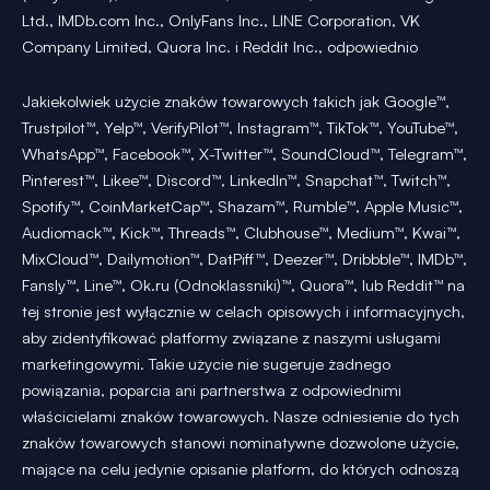
Ltd., IMDb.com Inc., OnlyFans Inc., LINE Corporation, VK
Company Limited, Quora Inc. i Reddit Inc., odpowiednio
Jakiekolwiek użycie znaków towarowych takich jak Google™,
Trustpilot™, Yelp™, VerifyPilot™, Instagram™, TikTok™, YouTube™,
WhatsApp™, Facebook™, X-Twitter™, SoundCloud™, Telegram™,
Pinterest™, Likee™, Discord™, LinkedIn™, Snapchat™, Twitch™,
Spotify™, CoinMarketCap™, Shazam™, Rumble™, Apple Music™,
Audiomack™, Kick™, Threads™, Clubhouse™, Medium™, Kwai™,
MixCloud™, Dailymotion™, DatPiff™, Deezer™, Dribbble™, IMDb™,
Fansly™, Line™, Ok.ru (Odnoklassniki)™, Quora™, lub Reddit™ na
tej stronie jest wyłącznie w celach opisowych i informacyjnych,
aby zidentyfikować platformy związane z naszymi usługami
marketingowymi. Takie użycie nie sugeruje żadnego
powiązania, poparcia ani partnerstwa z odpowiednimi
właścicielami znaków towarowych. Nasze odniesienie do tych
znaków towarowych stanowi nominatywne dozwolone użycie,
mające na celu jedynie opisanie platform, do których odnoszą