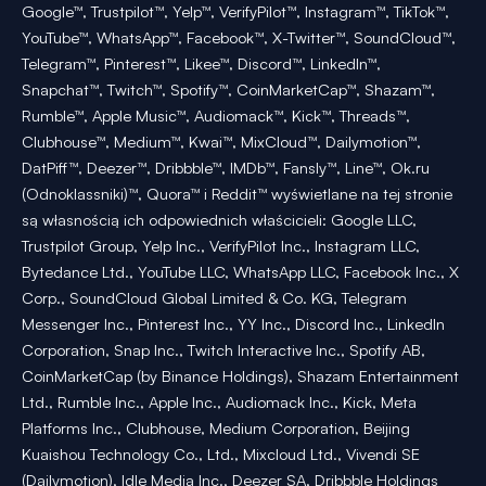
Google™, Trustpilot™, Yelp™, VerifyPilot™, Instagram™, TikTok™,
YouTube™, WhatsApp™, Facebook™, X-Twitter™, SoundCloud™,
Telegram™, Pinterest™, Likee™, Discord™, LinkedIn™,
Snapchat™, Twitch™, Spotify™, CoinMarketCap™, Shazam™,
Rumble™, Apple Music™, Audiomack™, Kick™, Threads™,
Clubhouse™, Medium™, Kwai™, MixCloud™, Dailymotion™,
DatPiff™, Deezer™, Dribbble™, IMDb™, Fansly™, Line™, Ok.ru
(Odnoklassniki)™, Quora™ i Reddit™ wyświetlane na tej stronie
są własnością ich odpowiednich właścicieli: Google LLC,
Trustpilot Group, Yelp Inc., VerifyPilot Inc., Instagram LLC,
Bytedance Ltd., YouTube LLC, WhatsApp LLC, Facebook Inc., X
Corp., SoundCloud Global Limited & Co. KG, Telegram
Messenger Inc., Pinterest Inc., YY Inc., Discord Inc., LinkedIn
Corporation, Snap Inc., Twitch Interactive Inc., Spotify AB,
CoinMarketCap (by Binance Holdings), Shazam Entertainment
Ltd., Rumble Inc., Apple Inc., Audiomack Inc., Kick, Meta
Platforms Inc., Clubhouse, Medium Corporation, Beijing
Kuaishou Technology Co., Ltd., Mixcloud Ltd., Vivendi SE
(Dailymotion), Idle Media Inc., Deezer SA, Dribbble Holdings