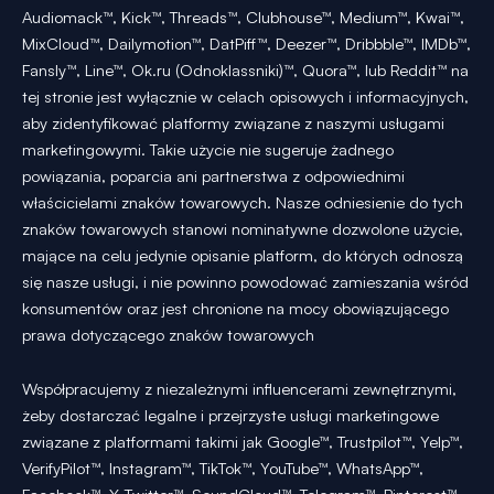
Audiomack™, Kick™, Threads™, Clubhouse™, Medium™, Kwai™,
MixCloud™, Dailymotion™, DatPiff™, Deezer™, Dribbble™, IMDb™,
Fansly™, Line™, Ok.ru (Odnoklassniki)™, Quora™, lub Reddit™ na
tej stronie jest wyłącznie w celach opisowych i informacyjnych,
aby zidentyfikować platformy związane z naszymi usługami
marketingowymi. Takie użycie nie sugeruje żadnego
powiązania, poparcia ani partnerstwa z odpowiednimi
właścicielami znaków towarowych. Nasze odniesienie do tych
znaków towarowych stanowi nominatywne dozwolone użycie,
mające na celu jedynie opisanie platform, do których odnoszą
się nasze usługi, i nie powinno powodować zamieszania wśród
konsumentów oraz jest chronione na mocy obowiązującego
prawa dotyczącego znaków towarowych
Współpracujemy z niezależnymi influencerami zewnętrznymi,
żeby dostarczać legalne i przejrzyste usługi marketingowe
związane z platformami takimi jak Google™, Trustpilot™, Yelp™,
VerifyPilot™, Instagram™, TikTok™, YouTube™, WhatsApp™,