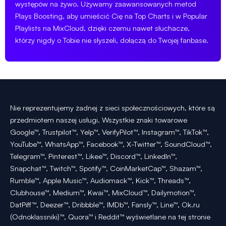
występów na żywo. Używamy zaawansowanych metod
Plays Boosting, aby umieścić Cię na Top Charts i w Popular
Playlists na MixCloud, dzięki czemu nawet słuchacze,
którzy nigdy o Tobie nie słyszeli, dołączą do Twojej fanbase.
Nie reprezentujemy żadnej z sieci społecznościowych, które są
przedmiotem naszej usługi. Wszystkie znaki towarowe
Google™, Trustpilot™, Yelp™, VerifyPilot™, Instagram™, TikTok™,
YouTube™, WhatsApp™, Facebook™, X-Twitter™, SoundCloud™,
Telegram™, Pinterest™, Likee™, Discord™, LinkedIn™,
Snapchat™, Twitch™, Spotify™, CoinMarketCap™, Shazam™,
Rumble™, Apple Music™, Audiomack™, Kick™, Threads™,
Clubhouse™, Medium™, Kwai™, MixCloud™, Dailymotion™,
DatPiff™, Deezer™, Dribbble™, IMDb™, Fansly™, Line™, Ok.ru
(Odnoklassniki)™, Quora™ i Reddit™ wyświetlane na tej stronie