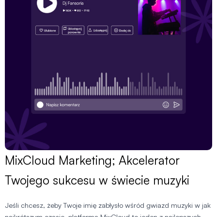
MixCloud Marketing; Akcelerator
Twojego sukcesu w świecie muzyki
Jeśli chcesz, żeby Twoje imię zabłysło wśród gwiazd muzyki w jak
najkrótszym czasie, platforma MixCloud to jeden z najlepszych