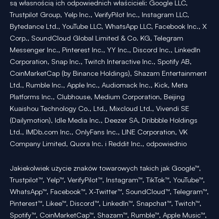
są własnością ich odpowiednich właścicieli: Google LLC,
Trustpilot Group, Yelp Inc., VerifyPilot Inc., Instagram LLC,
Bytedance Ltd., YouTube LLC, WhatsApp LLC, Facebook Inc., X
Corp., SoundCloud Global Limited & Co. KG, Telegram
Messenger Inc., Pinterest Inc., YY Inc., Discord Inc., LinkedIn
Corporation, Snap Inc., Twitch Interactive Inc., Spotify AB,
CoinMarketCap (by Binance Holdings), Shazam Entertainment
Ltd., Rumble Inc., Apple Inc., Audiomack Inc., Kick, Meta
Platforms Inc., Clubhouse, Medium Corporation, Beijing
Kuaishou Technology Co., Ltd., Mixcloud Ltd., Vivendi SE
(Dailymotion), Idle Media Inc., Deezer SA, Dribbble Holdings
Ltd., IMDb.com Inc., OnlyFans Inc., LINE Corporation, VK
Company Limited, Quora Inc. i Reddit Inc., odpowiednio
Jakiekolwiek użycie znaków towarowych takich jak Google™,
Trustpilot™, Yelp™, VerifyPilot™, Instagram™, TikTok™, YouTube™,
WhatsApp™, Facebook™, X-Twitter™, SoundCloud™, Telegram™,
Pinterest™, Likee™, Discord™, LinkedIn™, Snapchat™, Twitch™,
Spotify™, CoinMarketCap™, Shazam™, Rumble™, Apple Music™,