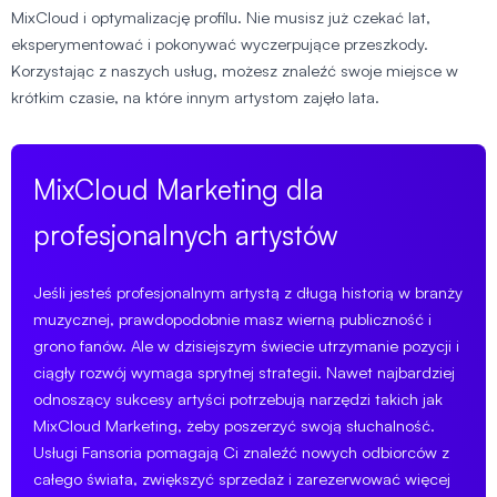
MixCloud i optymalizację profilu. Nie musisz już czekać lat,
eksperymentować i pokonywać wyczerpujące przeszkody.
Korzystając z naszych usług, możesz znaleźć swoje miejsce w
krótkim czasie, na które innym artystom zajęło lata.
MixCloud Marketing dla
profesjonalnych artystów
Jeśli jesteś profesjonalnym artystą z długą historią w branży
muzycznej, prawdopodobnie masz wierną publiczność i
grono fanów. Ale w dzisiejszym świecie utrzymanie pozycji i
ciągły rozwój wymaga sprytnej strategii. Nawet najbardziej
odnoszący sukcesy artyści potrzebują narzędzi takich jak
MixCloud Marketing, żeby poszerzyć swoją słuchalność.
Usługi Fansoria pomagają Ci znaleźć nowych odbiorców z
całego świata, zwiększyć sprzedaż i zarezerwować więcej