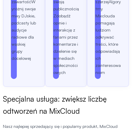
zawartość
W
swoją
szerzej
Algory
yróżnij swoje
publicznością
tmy
mixy DJskie,
Zdobądź
Mixclouda
podcasty lub
opinie i
pomagają
audycje
interakcję z
ludziom
radiowe dla
fanami przez
odkrywać
wąskiej
komentarze i
treści, które
grupy
dzielenie się
odpowiadają
docelowej
w mediach
ich
społeczności
zainteresowa
owych
niom
Specjalna usługa: zwiększ liczbę
odtworzeń na MixCloud
Nasz najlepiej sprzedający się i popularny produkt, MixCloud