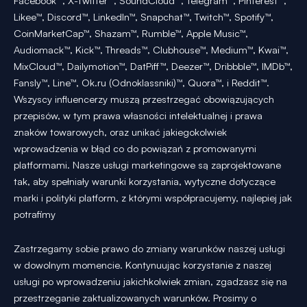
Facebook™, X-Twitter™, SoundCloud™, Telegram™, Pinterest™,
Likee™, Discord™, LinkedIn™, Snapchat™, Twitch™, Spotify™,
CoinMarketCap™, Shazam™, Rumble™, Apple Music™,
Audiomack™, Kick™, Threads™, Clubhouse™, Medium™, Kwai™,
MixCloud™, Dailymotion™, DatPiff™, Deezer™, Dribbble™, IMDb™,
Fansly™, Line™, Ok.ru (Odnoklassniki)™, Quora™, i Reddit™.
Wszyscy influencerzy muszą przestrzegać obowiązujących
przepisów, w tym prawa własności intelektualnej i prawa
znaków towarowych, oraz unikać jakiegokolwiek
wprowadzenia w błąd co do powiązań z promowanymi
platformami. Nasze usługi marketingowe są zaprojektowane
tak, aby spełniały warunki korzystania, wytyczne dotyczące
marki i polityki platform, z którymi współpracujemy, najlepiej jak
potrafimy
Zastrzegamy sobie prawo do zmiany warunków naszej usługi
w dowolnym momencie. Kontynuując korzystanie z naszej
usługi po wprowadzeniu jakichkolwiek zmian, zgadzasz się na
przestrzeganie zaktualizowanych warunków. Prosimy o