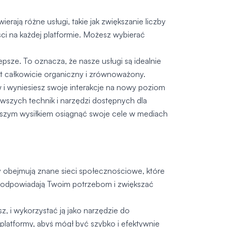
rają różne usługi, takie jak zwiększanie liczby
i na każdej platformie. Możesz wybierać
epsze. To oznacza, że nasze usługi są idealnie
st całkowicie organiczny i zrównoważony.
 i wyniesiesz swoje interakcje na nowy poziom
nowszych technik i narzędzi dostępnych dla
ejszym wysiłkiem osiągnąć swoje cele w mediach
y obejmują znane sieci społecznościowe, które
e odpowiadają Twoim potrzebom i zwiększać
, i wykorzystać ją jako narzędzie do
latformy, abyś mógł być szybko i efektywnie