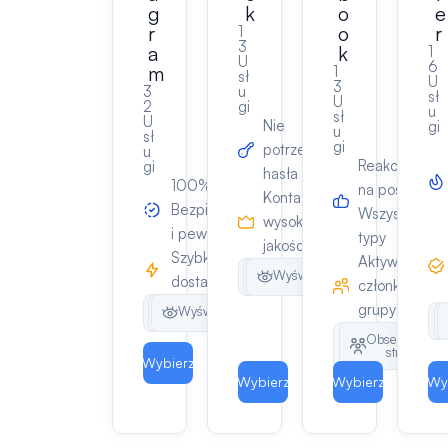
g
k
o
e
r
o
r
1
3
a
k
1
U
6
m
1
sł
U
3
3
u
sł
U
2
gi
u
sł
U
Nie
gi
u
sł
gi
potrzeba
u
Reakcje
gi
hasła
100%
na post
Konta
Bezpieczne
Wszystkie
wysokiej
i pewne
typy
jakości
Szybka
Aktywni
Obserwujących
Likes
Wyświetlenia
dostawa
członkowie
grupy
Obserwujących
Likes
Wyświetlenia
Polubienia
Obserwujący
postów
stronę
Wybierz
Wybierz
Wybierz
Wy