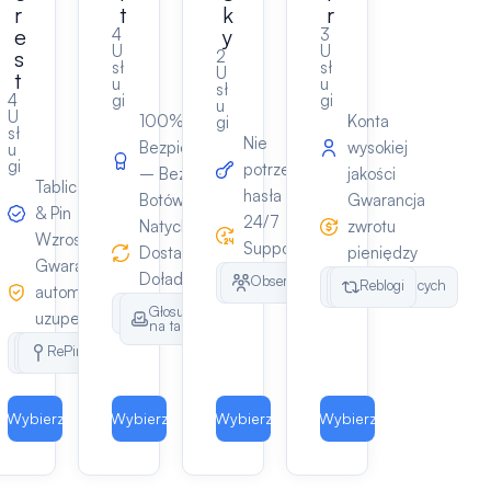
r
t
k
r
e
y
4
3
U
U
s
2
sł
sł
U
t
u
u
sł
4
gi
gi
u
U
100%
Konta
gi
sł
ste
Nie
Bezpieczne
wysokiej
u
gi
potrzeba
– Bez
jakości
Tablica
hasła
Botów
Gwarancja
& Pin
we
24/7
Natychmiastowa
zwrotu
Wzrost
Support
Dostawa +
pieniędzy
Gwarancja
icy
Doładowanie
Likes
Obserwujących
Obserwujących
Likes
Reblogi
automatycznego
cych
ienia
Obserwujących
Głosuj
uzupełniania
na tak
Obserwujących
Likes
RePin
Wybierz
Wybierz
Wybierz
Wybierz