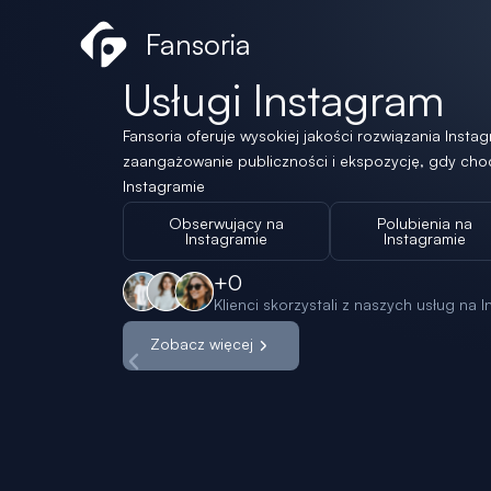
Przejdź
Social Store
Fansoria
do
treści
Usługi Instagram
Fansoria oferuje wysokiej jakości rozwiązania Inst
zaangażowanie publiczności i ekspozycję, gdy chod
Instagramie
Obserwujący na
Polubienia na
Instagramie
Instagramie
+
0
Klienci skorzystali z naszych usług na I
Zobacz więcej