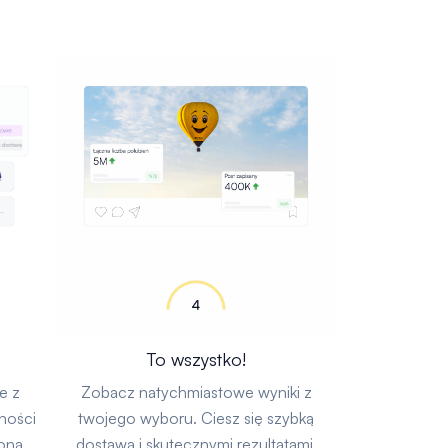
To wszystko!
e z
Zobacz natychmiastowe wyniki z
ności
twojego wyboru. Ciesz się szybką
ona.
dostawą i skutecznymi rezultatami.