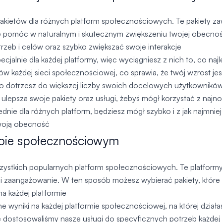
akietów dla różnych platform społecznościowych. Te pakiety zawie
 pomóc w naturalnym i skutecznym zwiększeniu twojej obecnośc
rzeb i celów oraz szybko zwiększać swoje interakcje
jalnie dla każdej platformy, więc wyciągniesz z nich to, co najl
 każdej sieci społecznościowej, co sprawia, że twój wzrost je
o dotrzesz do większej liczby swoich docelowych użytkowników
 i ulepsza swoje pakiety oraz usługi, żebyś mógł korzystać z naj
nie dla różnych platform, będziesz mógł szybko i z jak najmni
woją obecność
pie społecznościowym
szystkich popularnych platform społecznościowych. Te platform
 i zaangażowanie. W ten sposób możesz wybierać pakiety, któr
na każdej platformie
yniki na każdej platformie społecznościowej, na której działasz
 dostosowaliśmy nasze usługi do specyficznych potrzeb każdej p