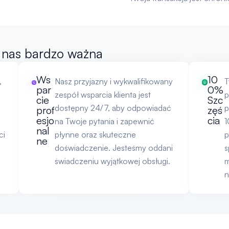
a nas bardzo ważna
Ws
10
,
Nasz przyjazny i wykwalifikowany
T
par
0%
zespół wsparcia klienta jest
p
cie
Szc
dostępny 24/7, aby odpowiadać
p
prof
zęś
esjo
cia
na Twoje pytania i zapewnić
1
nal
ci
płynne oraz skuteczne
p
ne
c
doświadczenie. Jesteśmy oddani
s
świadczeniu wyjątkowej obsługi.
m
n