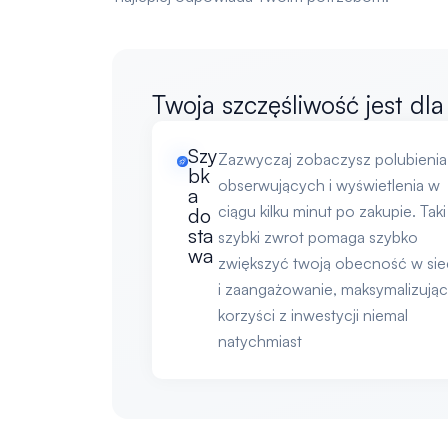
Twoja szczęśliwość jest dl
Szy
Zazwyczaj zobaczysz polubienia
bk
obserwujących i wyświetlenia w
a
ciągu kilku minut po zakupie. Taki
do
sta
szybki zwrot pomaga szybko
wa
zwiększyć twoją obecność w sie
i zaangażowanie, maksymalizują
korzyści z inwestycji niemal
natychmiast