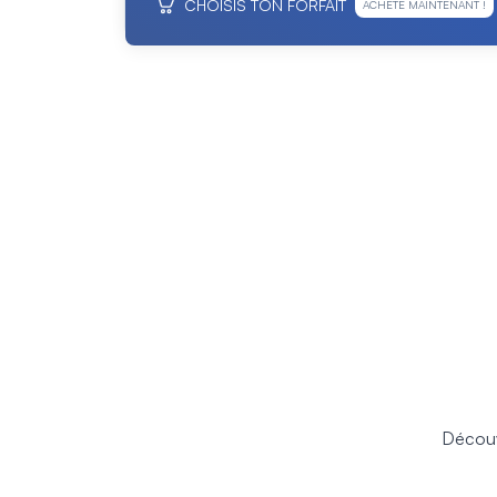
CHOISIS TON FORFAIT
ACHÈTE MAINTENANT !
Découv