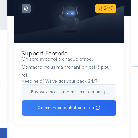
24/7
Support Fansoria
On sera avec toi à chaque étape.
Contacte-nous maintenant on est là pour
toi
Need help? We’ve got your back 24/7!
Envoyez-nous un e‑mail maintenant
Commencer le chat en direct