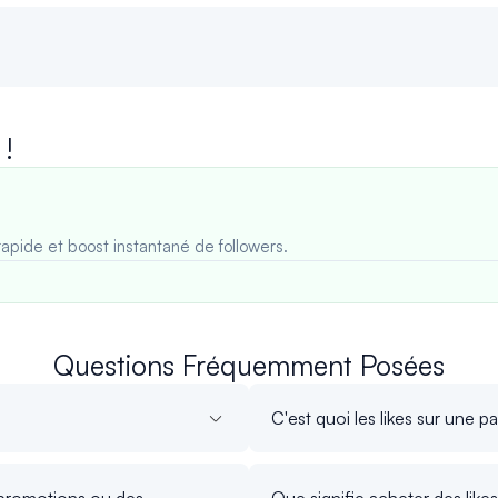
 !
rapide et boost instantané de followers.
Questions Fréquemment Posées
C'est quoi les likes sur une 
es promotions ou des
Que signifie acheter des lik