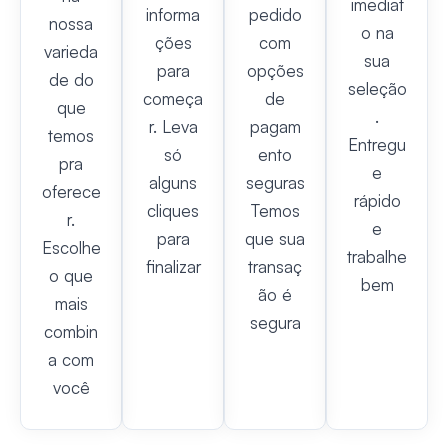
imediat
informa
pedido
nossa
o na
ções
com
varieda
sua
para
opções
de do
seleção
começa
de
que
.
r. Leva
pagam
temos
Entregu
só
ento
pra
e
alguns
seguras
oferece
rápido
cliques
Temos
r.
e
para
que sua
Escolhe
trabalhe
finalizar
transaç
o que
bem
ão é
mais
segura
combin
a com
você