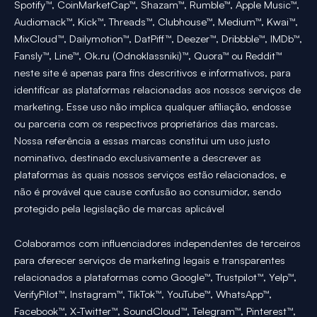
Spotify™, CoinMarketCap™, Shazam™, Rumble™, Apple Music™,
Audiomack™, Kick™, Threads™, Clubhouse™, Medium™, Kwai™,
MixCloud™, Dailymotion™, DatPiff™, Deezer™, Dribbble™, IMDb™,
Fansly™, Line™, Ok.ru (Odnoklassniki)™, Quora™ ou Reddit™
neste site é apenas para fins descritivos e informativos, para
identificar as plataformas relacionadas aos nossos serviços de
marketing. Esse uso não implica qualquer afiliação, endosse
ou parceria com os respectivos proprietários das marcas.
Nossa referência a essas marcas constitui um uso justo
nominativo, destinado exclusivamente a descrever as
plataformas às quais nossos serviços estão relacionados, e
não é provável que cause confusão ao consumidor, sendo
protegido pela legislação de marcas aplicável
Colaboramos com influenciadores independentes de terceiros
para oferecer serviços de marketing legais e transparentes
relacionados a plataformas como Google™, Trustpilot™, Yelp™,
VerifyPilot™, Instagram™, TikTok™, YouTube™, WhatsApp™,
Facebook™, X-Twitter™, SoundCloud™, Telegram™, Pinterest™,