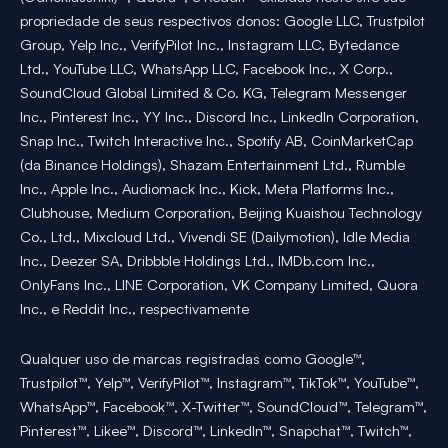
propriedade de seus respectivos donos: Google LLC, Trustpilot
Group, Yelp Inc., VerifyPilot Inc., Instagram LLC, Bytedance
Ltd., YouTube LLC, WhatsApp LLC, Facebook Inc., X Corp.,
SoundCloud Global Limited & Co. KG, Telegram Messenger
Inc., Pinterest Inc., YY Inc., Discord Inc., LinkedIn Corporation,
Snap Inc., Twitch Interactive Inc., Spotify AB, CoinMarketCap
(da Binance Holdings), Shazam Entertainment Ltd., Rumble
Inc., Apple Inc., Audiomack Inc., Kick, Meta Platforms Inc.,
Clubhouse, Medium Corporation, Beijing Kuaishou Technology
Co., Ltd., Mixcloud Ltd., Vivendi SE (Dailymotion), Idle Media
Inc., Deezer SA, Dribbble Holdings Ltd., IMDb.com Inc.,
OnlyFans Inc., LINE Corporation, VK Company Limited, Quora
Inc., e Reddit Inc., respectivamente
Qualquer uso de marcas registradas como Google™,
Trustpilot™, Yelp™, VerifyPilot™, Instagram™, TikTok™, YouTube™,
WhatsApp™, Facebook™, X-Twitter™, SoundCloud™, Telegram™,
Pinterest™, Likee™, Discord™, LinkedIn™, Snapchat™, Twitch™,