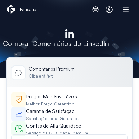
Skip
Fansoria
to
content
Comprar Comentários do LinkedIn
Comentários Premium
Clica e tá feito
Preços Mais Favoráveis
Melhor Preço Garantido
Garantia de Satisfação
Satisfação Total Garantida
Contas de Alta Qualidade
Serviço de Qualidade Premium