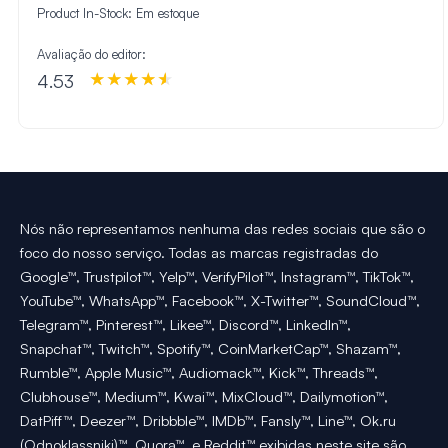
Product In-Stock:
Em estoque
Avaliação do editor:
4.53
Nós não representamos nenhuma das redes sociais que são o
foco do nosso serviço. Todas as marcas registradas do
Google™, Trustpilot™, Yelp™, VerifyPilot™, Instagram™, TikTok™,
YouTube™, WhatsApp™, Facebook™, X-Twitter™, SoundCloud™,
Telegram™, Pinterest™, Likee™, Discord™, LinkedIn™,
Snapchat™, Twitch™, Spotify™, CoinMarketCap™, Shazam™,
Rumble™, Apple Music™, Audiomack™, Kick™, Threads™,
Clubhouse™, Medium™, Kwai™, MixCloud™, Dailymotion™,
DatPiff™, Deezer™, Dribbble™, IMDb™, Fansly™, Line™, Ok.ru
(Odnoklassniki)™, Quora™, e Reddit™ exibidas neste site são