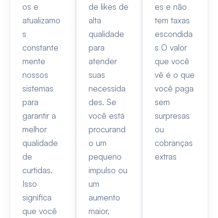
os e
de likes de
es e não
atualizamo
alta
tem taxas
s
qualidade
escondida
constante
para
s O valor
mente
atender
que você
nossos
suas
vê é o que
sistemas
necessida
você paga
para
des. Se
sem
garantir a
você está
surpresas
melhor
procurand
ou
qualidade
o um
cobranças
de
pequeno
extras
curtidas.
impulso ou
Isso
um
significa
aumento
que você
maior,