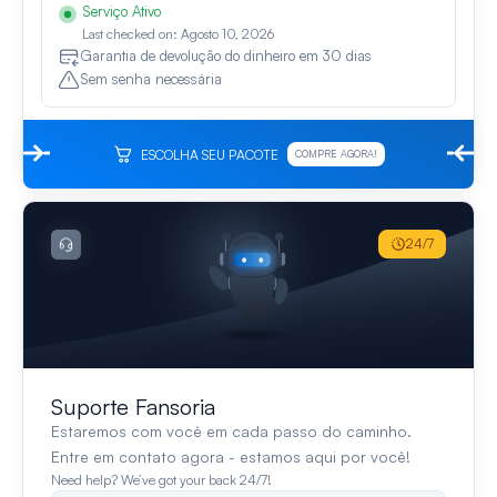
Serviço Ativo
Last checked on: Agosto 10, 2026
Garantia de devolução do dinheiro em 30 dias
Sem senha necessária
ESCOLHA SEU PACOTE
COMPRE AGORA!
24/7
Suporte Fansoria
Estaremos com você em cada passo do caminho.
Entre em contato agora - estamos aqui por você!
Need help? We’ve got your back 24/7!