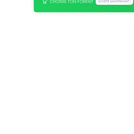
CHOISIS TON FORFAIT
ACHÈTE MAINTENANT !