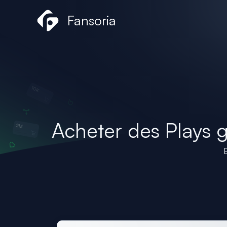
Aller
Fansoria
au
contenu
Acheter des Plays g
B