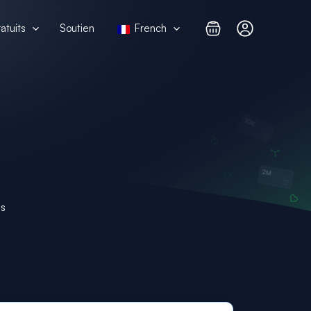
atuits
Soutien
French
ms