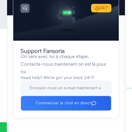
24/7
Support Fansoria
On sera avec toi à chaque étape.
Contacte-nous maintenant on est là pour
toi
Need help? We’ve got your back 24/7!
Envoyez-nous un e‑mail maintenant
Commencer le chat en direct