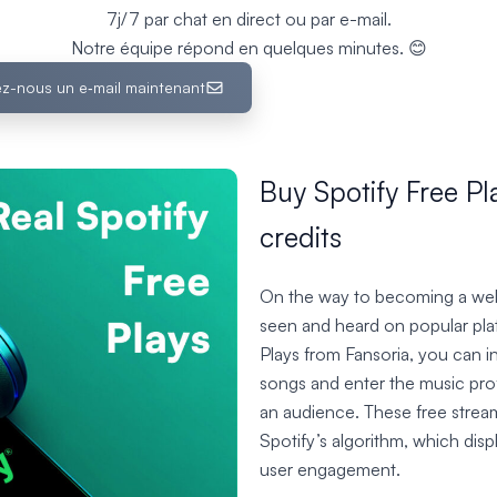
7j/7 par chat en direct ou par e-mail.
Notre équipe répond en quelques minutes. 😊
z-nous un e‑mail maintenant
Buy Spotify Free Pl
credits
On the way to becoming a well-k
seen and heard on popular pla
Plays from Fansoria, you can i
songs and enter the music prof
an audience. These free streams
Spotify’s algorithm, which disp
user engagement.