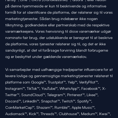
på denne hjemmeside er kun til beskrivende og informative
formål for at identificere de platforme, der relaterer sig til vores
marketingtjenester. Sådan brug indebærer ikke nogen
tilknytning, godkendelse eller partnerskab med de respektive
varemærkeejere. Vores henvisning til disse varemærker udgør
nominativ fair brug, der udelukkende er beregnet til at beskrive
de platforme, vores tjenester relaterer sig til, og det er ikke
sandsynligt, at det vil forårsage forvirring blandt forbrugerne
og er beskyttet under gældende varemærkelov.
Vi samarbejder med uafhængige tredjeparter influencere for at
levere lovlige og gennemsigtige marketingtjenester relateret til
platforme som Google™, Trustpilot™, Yelp™, VerifyPilot™,
Instagram™, TikTok™, YouTube™, WhatsApp™, Facebook™, X-
Twitter™, SoundCloud™, Telegram™, Pinterest™, Likee™,
Discord™, LinkedIn™, Snapchat™, Twitch™, Spotify™,
CoinMarketCap™, Shazam™, Rumble™, Apple Music™,
Audiomack™, Kick™, Threads™, Clubhouse™, Medium™, Kwai™,