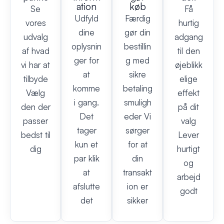
ation
køb
Se
Få
Udfyld
Færdig
vores
hurtig
dine
gør din
udvalg
adgang
oplysnin
bestillin
af hvad
til den
ger for
g med
vi har at
øjeblikk
at
sikre
tilbyde
elige
komme
betaling
Vælg
effekt
i gang.
smuligh
den der
på dit
Det
eder Vi
passer
valg
tager
sørger
bedst til
Lever
kun et
for at
dig
hurtigt
par klik
din
og
at
transakt
arbejd
afslutte
ion er
godt
det
sikker