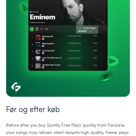
Før og efter køb
Before after you buy Spotify Free Plays quickly from Fansoria,
your songs may remain silent despite high quality. Fewer plays