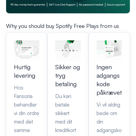
Why you should buy Spotify Free Plays from us
Hurtig
Sikker og
Ingen
levering
tryg
adgangs
betaling
kode
Hos
påkrævet
Fansoria
Du kan
behandler
betale
Vi vil aldrig
vi din ordre
sikkert
bede om
med det
med dit
din
samme
kreditkort
adgangsko