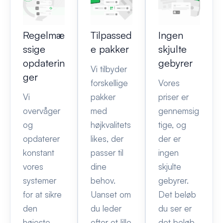
Regelmæ
Tilpassed
Ingen
ssige
e pakker
skjulte
opdaterin
gebyrer
Vi tilbyder
ger
forskellige
Vores
Vi
pakker
priser er
overvåger
med
gennemsig
og
højkvalitets
tige, og
opdaterer
likes, der
der er
konstant
passer til
ingen
vores
dine
skjulte
systemer
behov.
gebyrer.
for at sikre
Uanset om
Det beløb
den
du leder
du ser er
højeste
efter et lille
det beløb