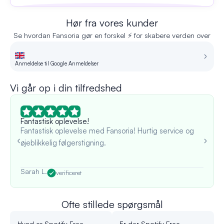
Hør fra vores kunder
Se hvordan Fansoria gør en forskel ⚡ for skabere verden over
Anmeldelse til Google Anmeldelser
An
Vi går op i din tilfredshed
Fantastisk oplevelse!
Fantastisk oplevelse med Fansoria! Hurtig service og
øjeblikkelig følgerstigning.
Sarah L.
verificeret
Ofte stillede spørgsmål
Hvad er Spotify Free
Er der Spotify Free