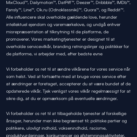
MixCloud™, Dailymotion™, DatPiff™, Deezer™, Dribbble™, IMDb™,
Fansly™, Line™, Ok.ru (Odnoklassniki)™, Quora™, og Reddit™.
Alle influencere skal overholde gældende love, herunder
intellektuel ejendom og varemærkelove, og undgå enhver
misrepræsentation af tilknytning til de platforme, de
promoverer. Vores marketingtjenester er designet til at
overholde servicevilkår, branding retningslinjer og politikker for
de platforme, vi arbejder med, efter bedste evne
Vi forbeholder os ret til at ændre vilkårene for vores service når
som helst. Ved at fortsætte med at bruge vores service efter
at ændringer er foretaget, accepterer du at være bundet af de
opdaterede vilkår. Tjek venligst vores vilkår regelmæssigt for at
sikre dig, at du er opmærksom på eventuelle ændringer.
Vi forbeholder os ret til at tilbageholde tjenester af forskellige
årsager, herunder men ikke begrænset til: politiske partier og
politikere, ulovligt indhold, voksenindhold, racisme,
produktvurderinger, konkurrencer og afstemningsaktiviteter.