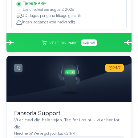
Tjeneste Aktiv
Last checked on: august 7, 2026
30 dages pengene tilbage garanti
Ingen adgangskode nødvendig
VÆLG DIN PAKKE
KØB NU!
24/7
Fansoria Support
Vi er med dig hele vejen. Tag fat i os nu - vi er her for
dig!
Need help? We’ve got your back 24/7!