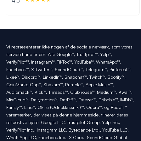
4.6
Vi repræsenterer ikke nogen af de sociale netværk, som vores
service handler om. Alle Google™, Trustpilot™, Yelp™,
VerifyPilot™, Instagram™, TikTok™, YouTube™, WhatsApp™,
Facebook™, X-Twitter™, SoundCloud™, Telegram™, Pinterest™,
Likee™, Discord™, LinkedIn™, Snapchat™, Twitch™, Spotify™,
CoinMarketCap™, Shazam™, Rumble™, Apple Music™,
Audiomack™, Kick™, Threads™, Clubhouse™, Medium™, Kwai™,
MixCloud™, Dailymotion™, DatPiff™, Deezer™, Dribbble™, IMDb™,
Fansly™, Line™, Ok.ru (Odnoklassniki)™, Quora™, og Reddit™
varemærker, der vises på denne hjemmeside, tilhører deres
respektive ejere: Google LLC, Trustpilot Group, Yelp Inc.,
VerifyPilot Inc., Instagram LLC, Bytedance Ltd., YouTube LLC,
WhatsApp LLC, Facebook Inc., X Corp., SoundCloud Global