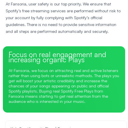
At Fansoria, user safety is our top priority. We ensure that
Spotify’s free streaming services are performed without risk to
your account by fully complying with Spotify’s official
guidelines. There is no need to provide sensitive information
and all steps are performed automatically and securely.
Focus on real engagement and
increasing organic Plays
At Fansoria, we focus on attracting real and active listeners
rather than using bots or unrealistic methods. The plays you
get will boost your artistic credibility and increase the
chances of your songs appearing on public and official
Spotify playlists. Buying real Spotify Free Plays from
Fansoria means starting to get real attention from the
audience who is interested in your music.