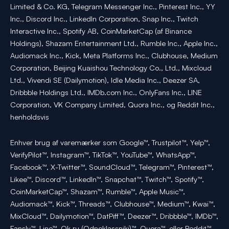
Limited & Co. KG, Telegram Messenger Inc., Pinterest Inc., YY
Inc., Discord Inc., LinkedIn Corporation, Snap Inc., Twitch
Interactive Inc., Spotify AB, CoinMarketCap (af Binance
Holdings), Shazam Entertainment Ltd., Rumble Inc., Apple Inc.,
Audiomack Inc., Kick, Meta Platforms Inc., Clubhouse, Medium
Corporation, Beijing Kuaishou Technology Co., Ltd., Mixcloud
Ltd., Vivendi SE (Dailymotion), Idle Media Inc., Deezer SA,
Dribbble Holdings Ltd., IMDb.com Inc., OnlyFans Inc., LINE
Corporation, VK Company Limited, Quora Inc., og Reddit Inc.,
henholdsvis
Enhver brug af varemærker som Google™, Trustpilot™, Yelp™,
VerifyPilot™, Instagram™, TikTok™, YouTube™, WhatsApp™,
Facebook™, X-Twitter™, SoundCloud™, Telegram™, Pinterest™,
Likee™, Discord™, LinkedIn™, Snapchat™, Twitch™, Spotify™,
CoinMarketCap™, Shazam™, Rumble™, Apple Music™,
Audiomack™, Kick™, Threads™, Clubhouse™, Medium™, Kwai™,
MixCloud™, Dailymotion™, DatPiff™, Deezer™, Dribbble™, IMDb™,
Fansly™, Line™, Ok.ru (Odnoklassniki)™, Quora™, eller Reddit™