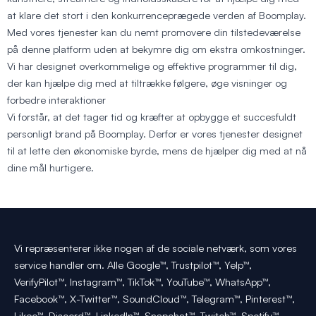
at klare det stort i den konkurrenceprægede verden af Boomplay.
Med vores tjenester kan du nemt promovere din tilstedeværelse
på denne platform uden at bekymre dig om ekstra omkostninger.
Vi har designet overkommelige og effektive programmer til dig,
der kan hjælpe dig med at tiltrække følgere, øge visninger og
forbedre interaktioner
Vi forstår, at det tager tid og kræfter at opbygge et succesfuldt
personligt brand på Boomplay. Derfor er vores tjenester designet
til at lette den økonomiske byrde, mens de hjælper dig med at nå
dine mål hurtigere.
Vi repræsenterer ikke nogen af de sociale netværk, som vores
service handler om. Alle Google™, Trustpilot™, Yelp™,
VerifyPilot™, Instagram™, TikTok™, YouTube™, WhatsApp™,
Facebook™, X-Twitter™, SoundCloud™, Telegram™, Pinterest™,
Likee™, Discord™, LinkedIn™, Snapchat™, Twitch™, Spotify™,