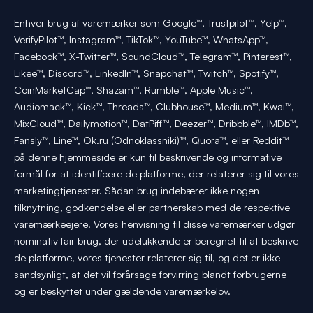
Enhver brug af varemærker som Google™, Trustpilot™, Yelp™,
VerifyPilot™, Instagram™, TikTok™, YouTube™, WhatsApp™,
Facebook™, X-Twitter™, SoundCloud™, Telegram™, Pinterest™,
Likee™, Discord™, LinkedIn™, Snapchat™, Twitch™, Spotify™,
CoinMarketCap™, Shazam™, Rumble™, Apple Music™,
Audiomack™, Kick™, Threads™, Clubhouse™, Medium™, Kwai™,
MixCloud™, Dailymotion™, DatPiff™, Deezer™, Dribbble™, IMDb™,
Fansly™, Line™, Ok.ru (Odnoklassniki)™, Quora™, eller Reddit™
på denne hjemmeside er kun til beskrivende og informative
formål for at identificere de platforme, der relaterer sig til vores
marketingtjenester. Sådan brug indebærer ikke nogen
tilknytning, godkendelse eller partnerskab med de respektive
varemærkeejere. Vores henvisning til disse varemærker udgør
nominativ fair brug, der udelukkende er beregnet til at beskrive
de platforme, vores tjenester relaterer sig til, og det er ikke
sandsynligt, at det vil forårsage forvirring blandt forbrugerne
og er beskyttet under gældende varemærkelov.