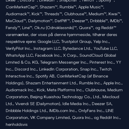
CoinMarketCap™, Shazam™, Rumble™, Apple Music™,
Audiomack™, Kick™, Threads™, Clubhouse™, Medium™, Kwai™,
MixCloud™, Dailymotion™, DatPiff™, Deezer™, Dribbble™, IMDb™,
Fansly™, Line™, Ok.ru (Odnoklassniki)™, Quora™, og Reddit™
varemærker, der vises på denne hjemmeside, tilhører deres
respektive ejere: Google LLC, Trustpilot Group, Yelp Inc.,
VerifyPilot Inc., Instagram LLC, Bytedance Ltd., YouTube LLC,
WhatsApp LLC, Facebook Inc., X Corp., SoundCloud Global
Limited & Co. KG, Telegram Messenger Inc., Pinterest Inc., YY
Inc., Discord Inc., LinkedIn Corporation, Snap Inc., Twitch
Interactive Inc., Spotify AB, CoinMarketCap (af Binance
Holdings), Shazam Entertainment Ltd., Rumble Inc., Apple Inc.,
Audiomack Inc., Kick, Meta Platforms Inc., Clubhouse, Medium
Corporation, Beijing Kuaishou Technology Co., Ltd., Mixcloud
Ltd., Vivendi SE (Dailymotion), Idle Media Inc., Deezer SA,
Dribbble Holdings Ltd., IMDb.com Inc., OnlyFans Inc., LINE
Corporation, VK Company Limited, Quora Inc., og Reddit Inc.,
henholdsvis