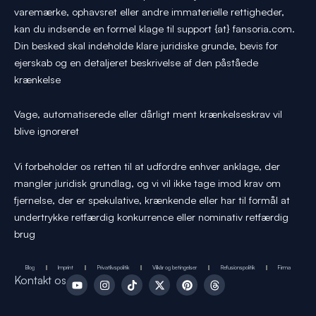
varemærke, ophavsret eller andre immaterielle rettigheder,
kan du indsende en formel klage til support {at} fansoria.com.
Din besked skal indeholde klare juridiske grunde, bevis for
ejerskab og en detaljeret beskrivelse af den påståede
krænkelse
Vage, automatiserede eller dårligt ment krænkelseskrav vil
blive ignoreret
Vi forbeholder os retten til at udfordre enhver anklage, der
mangler juridisk grundlag, og vi vil ikke tage imod krav om
fjernelse, der er spekulative, krænkende eller har til formål at
undertrykke retfærdig konkurrence eller nominativ retfærdig
brug
Blog
Imprint
Privatlivspolitik
Vilkår og betingelser
Refusionspolitik
Firma
Y
I
T
X
P
T
Kontakt os
o
n
i
-
i
h
u
s
k
t
n
r
t
t
T
w
t
e