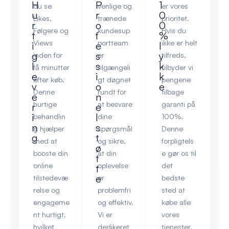
H
P
1
du se
venlige og
er vores
u
r
0
Likes,
trænede
prioritet.
r
o
0
Følgere og
kundesup
Hvis du
t
f
%
Views
portteam
ikke er helt
i
e
l
g
s
y
inden for
er
tilfreds,
l
s
k
få minutter
tilgængeli
tilbyder vi
e
i
k
efter køb.
gt døgnet
pengene
v
o
e
Denne
rundt for
tilbage
e
n
hurtige
at besvare
garanti på
r
e
i
l
behandlin
dine
100%.
n
s
g hjælper
spørgsmål
Denne
g
t
med at
og sikre,
forpligtels
ø
booste din
at din
e gør os til
t
online
oplevelse
det
t
e
tilstedevæ
er
bedste
relse og
problemfri
sted at
engageme
og effektiv.
købe alle
nt hurtigt,
Vi er
vores
hvilket
dedikeret
tjenester.