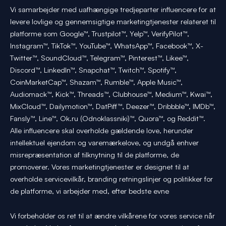
Vi samarbejder med uafhængige tredjeparter influencere for at
levere lovlige og gennemsigtige marketingtjenester relateret til
platforme som Google™, Trustpilot™, Yelp™, VerifyPilot™,
Instagram™, TikTok™, YouTube™, WhatsApp™, Facebook™, X-
Twitter™, SoundCloud™, Telegram™, Pinterest™, Likee™,
Discord™, LinkedIn™, Snapchat™, Twitch™, Spotify™,
CoinMarketCap™, Shazam™, Rumble™, Apple Music™,
Audiomack™, Kick™, Threads™, Clubhouse™, Medium™, Kwai™,
MixCloud™, Dailymotion™, DatPiff™, Deezer™, Dribbble™, IMDb™,
Fansly™, Line™, Ok.ru (Odnoklassniki)™, Quora™, og Reddit™.
Alle influencere skal overholde gældende love, herunder
intellektuel ejendom og varemærkelove, og undgå enhver
misrepræsentation af tilknytning til de platforme, de
promoverer. Vores marketingtjenester er designet til at
overholde servicevilkår, branding retningslinjer og politikker for
de platforme, vi arbejder med, efter bedste evne
Vi forbeholder os ret til at ændre vilkårene for vores service når