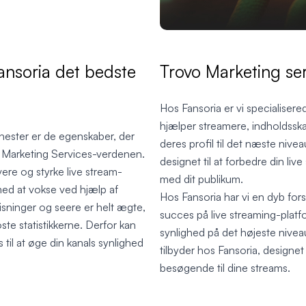
Fansoria det bedste
Trovo Marketing ser
Hos Fansoria er vi specialisere
hjælper streamere, indholdsska
jenester er de egenskaber, der
deres profil til det næste nive
ovo Marketing Services-verdenen.
designet til at forbedre din li
vere og styrke live stream-
med dit publikum.
med at vokse ved hjælp af
Hos Fansoria har vi en dyb fors
sninger og seere er helt ægte,
succes på live streaming-platf
ooste statistikkerne. Derfor kan
synlighed på det højeste nivea
il at øge din kanals synlighed
tilbyder hos Fansoria, designet t
besøgende til dine streams.