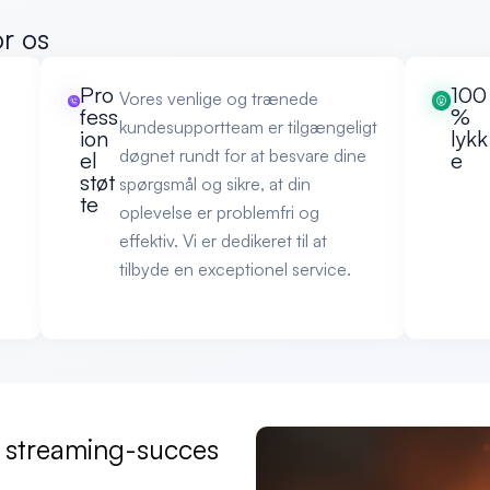
or os
Pro
100
Vores venlige og trænede
fess
%
kundesupportteam er tilgængeligt
ion
lykk
døgnet rundt for at besvare dine
el
e
støt
e
spørgsmål og sikre, at din
te
oplevelse er problemfri og
effektiv. Vi er dedikeret til at
tilbyde en exceptionel service.
n streaming-succes