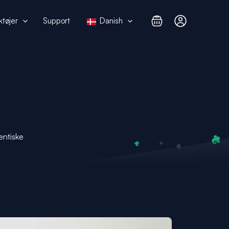
ktøjer
Support
Danish
entiske