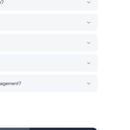
m?
ngagement?