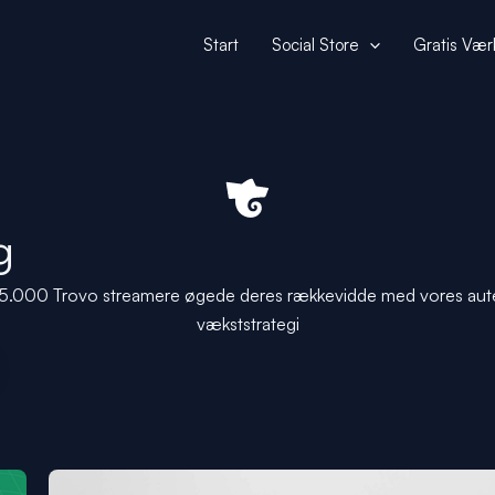
Start
Social Store
Gratis Vær
g
5.000 Trovo streamere øgede deres rækkevidde med vores aut
vækststrategi