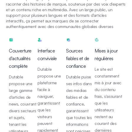
raconter des histoires de marque, soutenue par des voix d'experts
et un contenu riche en multimédia. Avec un large public, un
support pour plusieurs langues et des formats d'articles
interactifs, ça permet aux marques de se connecter
authentiquement avec des communautés globales diverses
Couverture
Interface
Sources
Mises à jour
d'actualités
conviviale
fiables et de
régulières
complète
confiance
Dutable
Le site est
propose une
constamment
Dutable
Dutable puise
plateforme
mis à jour avec
propose une
ses infos dans
facile à
du contenu
large gamme
des médias
naviguer,
frais, s'assurant
d'articles de
fiables et de
garantissant
que les
news, couvrant
confiance,
que les
utilisateurs
divers secteurs
garantissant
visiteurs
restent au
et sujets,
que toutes les
peuvent
courant des
tenant les
informations
rapidement
dernières
utilisateurs
sont précises,