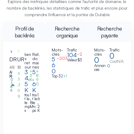
Explore des métriques détaillées comme l'autorité de domaine, le
nombre de backlinks, les statistiques de trafic et plus encore pour
comprendre l'influence et la portée de Dutable
Profil de
Recherche
Recherche
backlinks
organique
payante
Mots-
Trafic
Mots-
Trafic
104
0
clés
−2
clés
lien
Ref.
5
0
−207
DR
UR
s
do
Valeur
$3
Coût
N/A
ret
mai
6
Annon
0
our
nes
48
18
ces
0
3
5
+
+
A
9
5
5
8
6
Top 3
2
+1
R
4,
,
5
K
9
0
5
6
,1
0
,3
6
K
K
6
0
tou
1
tou
1
8
t le
,
t le
6
te
8
te
,
mp
M
m
2
s
ps
K