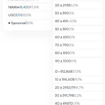
20 à 29
55
0.2%
Nofollow
16,420
47.6%
30 à 39
0
0%
UGC
5,176
15.0%
40 à 49
1
<0,1%
◾ Sponsorisé
0
0%
50 à 59
0
0%
60 à 69
0
0%
70 à 79
0
0%
80 à 89
0
0%
90 à 100
0
0%
0–9
12,868
37.3%
10 à 19
6,608
19.1%
20 à 29
5,079
14.7%
30 à 39
1,798
5.2%
40 à 49
670
1.9%