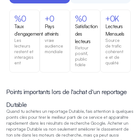
%
0
+
0
%
0
+
0
K
Taux
Pays
Satisfaction
Lecteurs
d'engagement
atteints
des
Mensuels
Les
vraie
Source
lecteurs
lecteurs
audience
de trafic
Retour
restent et
mondiale
cohérent
positif,
interagiss
e et de
public
ent
qualité
fidèle
Points importants lors de l'achat d'un reportage
Dutable
Quand tu achètes un reportage Dutable, fais attention à quelques
points clés pour tirer le meilleur parti de ce service et apparaître
rapidement dans les résultats de recherche Google. Acheter un
reportage Dutable va non seulement améliorer le classement de
ton site dans les moteurs de recherche, mais ça peut aussi