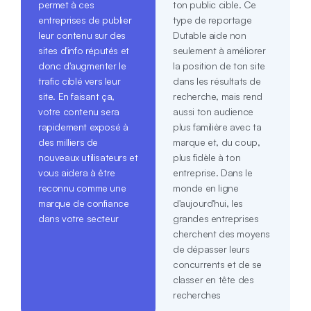
permet à ces
ton public cible. Ce
entreprises de publier
type de reportage
leur contenu sur des
Dutable aide non
sites d'info réputés et
seulement à améliorer
donc d'augmenter le
la position de ton site
trafic ciblé vers leur
dans les résultats de
site. En faisant ça,
recherche, mais rend
votre contenu sera
aussi ton audience
rapidement exposé à
plus familière avec ta
des milliers de
marque et, du coup,
nouveaux utilisateurs et
plus fidèle à ton
vous aidera à être
entreprise. Dans le
reconnu comme une
monde en ligne
marque de confiance
d'aujourd'hui, les
dans votre secteur
grandes entreprises
cherchent des moyens
de dépasser leurs
concurrents et de se
classer en tête des
recherches