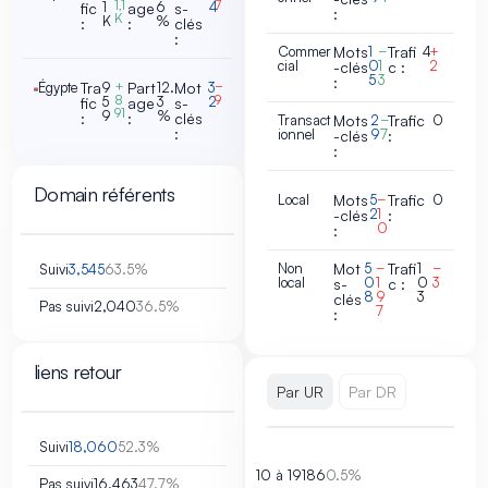
1,1
7
1
6
4
fic
age
s-
:
K
K
%
:
:
clés
:
Commer
Mots
1
−
Trafi
4
+
cial
0
1
2
-clés
c :
5
3
:
Égypte
Tra
9
+
Part
12.
Mot
3
−
8
9
5
3
2
fic
age
s-
91
9
%
:
:
clés
Transact
Mots
2
−
Trafic
0
:
ionnel
9
7
-clés
:
:
Domain référents
Local
Mots
5
−
Trafic
0
2
1
-clés
:
0
:
Non
Mot
5
−
Trafi
1
−
Suivi
3,545
63.5%
local
0
1
0
3
s-
c :
8
9
3
clés
Pas suivi
2,040
36.5%
7
:
liens retour
Par UR
Par DR
Suivi
18,060
52.3%
10 à 19
186
0.5%
Pas suivi
16,463
47.7%