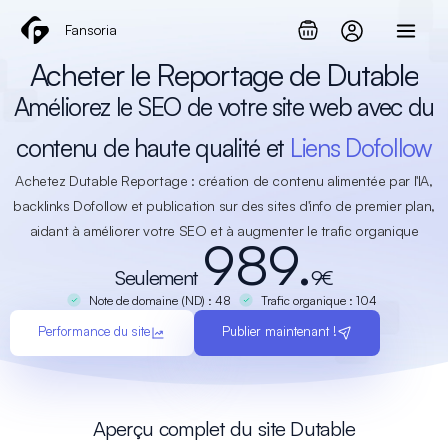
Aller
Fansoria
au
contenu
Acheter le Reportage de Dutable
Améliorez le SEO de votre site web avec du
contenu de haute qualité et
Liens Dofollow
Achetez Dutable Reportage : création de contenu alimentée par l'IA,
backlinks Dofollow et publication sur des sites d'info de premier plan,
aidant à améliorer votre SEO et à augmenter le trafic organique
989.
Seulement
9€
Note de domaine (ND) : 48
Trafic organique : 104
Performance du site
Publier maintenant !
Aperçu complet du site Dutable