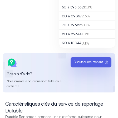
50 à 59
5,562
16.1%
60 à 69
857
2.5%
70 à 79
685
2.0%
80 à 89
344
1.0%
90 à 100
44
0.1%
Discutons maintenant !
Besoin d'aide?
Nous sommes là pour vous aider, faites-nous
confiance
Caractéristiques clés du service de reportage
Dutable
Dutable Reportage propose une plateforme puissante pour