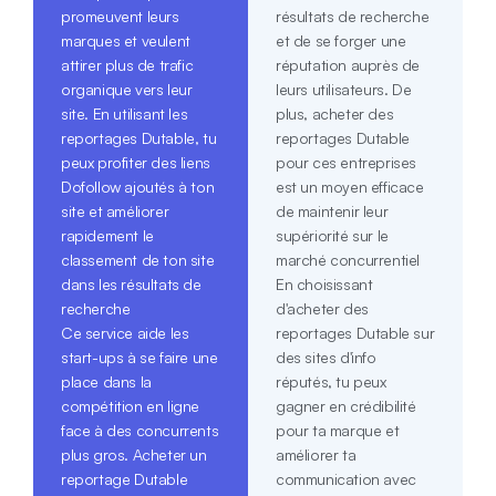
promeuvent leurs
résultats de recherche
marques et veulent
et de se forger une
attirer plus de trafic
réputation auprès de
organique vers leur
leurs utilisateurs. De
site. En utilisant les
plus, acheter des
reportages Dutable, tu
reportages Dutable
peux profiter des liens
pour ces entreprises
Dofollow ajoutés à ton
est un moyen efficace
site et améliorer
de maintenir leur
rapidement le
supériorité sur le
classement de ton site
marché concurrentiel
dans les résultats de
En choisissant
recherche
d'acheter des
Ce service aide les
reportages Dutable sur
start-ups à se faire une
des sites d'info
place dans la
réputés, tu peux
compétition en ligne
gagner en crédibilité
face à des concurrents
pour ta marque et
plus gros. Acheter un
améliorer ta
reportage Dutable
communication avec