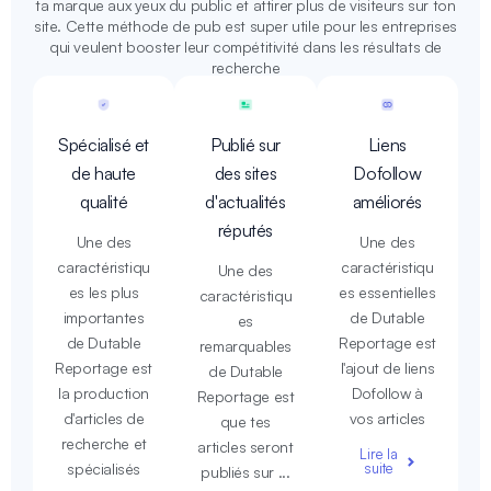
ta marque aux yeux du public et attirer plus de visiteurs sur ton
site. Cette méthode de pub est super utile pour les entreprises
qui veulent booster leur compétitivité dans les résultats de
recherche
Spécialisé et
Publié sur
Liens
de haute
des sites
Dofollow
qualité
d'actualités
améliorés
réputés
Une des
Une des
caractéristiqu
caractéristiqu
Une des
es les plus
es essentielles
caractéristiqu
importantes
de Dutable
es
de Dutable
Reportage est
remarquables
Reportage est
l'ajout de liens
de Dutable
la production
Dofollow à
Reportage est
d'articles de
vos articles
que tes
recherche et
articles seront
Lire la
spécialisés
suite
publiés sur ...