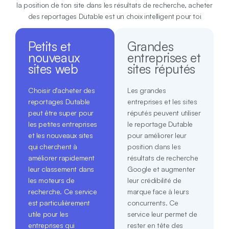
la position de ton site dans les résultats de recherche, acheter
des reportages Dutable est un choix intelligent pour toi
Petits et
Grandes
nouveaux
entreprises et
sites web
sites réputés
Choisir d'acheter des
Les grandes
reportages Dutable
entreprises et les sites
peut être super pour
réputés peuvent utiliser
les petites entreprises
le reportage Dutable
et les nouveaux sites
pour améliorer leur
qui cherchent à
position dans les
améliorer rapidement
résultats de recherche
leur classement dans
Google et augmenter
les moteurs de
leur crédibilité de
recherche. Ce service
marque face à leurs
est particulièrement
concurrents. Ce
utile pour les
service leur permet de
entreprises qui
rester en tête des