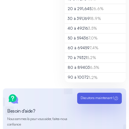
20 à 29
1,645
26.6%
30 à 39
1,169
18.9%
40 à 49
216
3.5%
50 à 59
436
7.0%
60 à 69
459
7.4%
70 à 79
321
5.2%
80 à 89
403
6.5%
90 à 100
72
1.2%
Discutons maintenant !
Besoin d'aide?
Nous sommes là pour vous aider, faites-nous
confiance