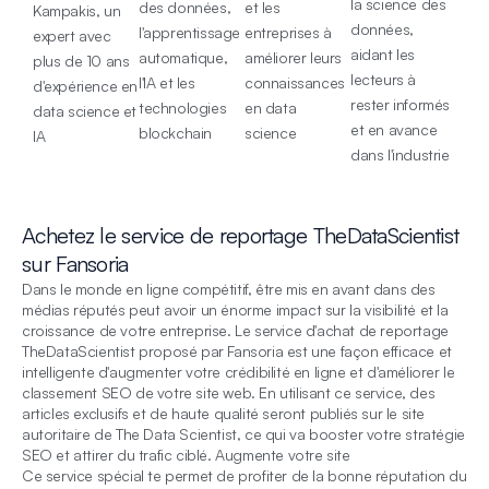
la science des
des données,
et les
Kampakis, un
données,
l'apprentissage
entreprises à
expert avec
aidant les
automatique,
améliorer leurs
plus de 10 ans
lecteurs à
l'IA et les
connaissances
d'expérience en
rester informés
technologies
en data
data science et
et en avance
blockchain
science
IA
dans l'industrie
Achetez le service de reportage TheDataScientist
sur Fansoria
Dans le monde en ligne compétitif, être mis en avant dans des
médias réputés peut avoir un énorme impact sur la visibilité et la
croissance de votre entreprise. Le service d'achat de reportage
TheDataScientist proposé par Fansoria est une façon efficace et
intelligente d'augmenter votre crédibilité en ligne et d'améliorer le
classement SEO de votre site web. En utilisant ce service, des
articles exclusifs et de haute qualité seront publiés sur le site
autoritaire de The Data Scientist, ce qui va booster votre stratégie
SEO et attirer du trafic ciblé. Augmente votre site
Ce service spécial te permet de profiter de la bonne réputation du