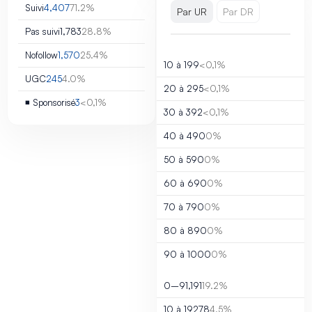
Suivi
4,407
71.2%
Par UR
Par DR
Pas suivi
1,783
28.8%
Nofollow
1,570
25.4%
10 à 19
9
<0,1%
UGC
245
4.0%
20 à 29
5
<0,1%
◾ Sponsorisé
3
<0,1%
30 à 39
2
<0,1%
40 à 49
0
0%
50 à 59
0
0%
60 à 69
0
0%
70 à 79
0
0%
80 à 89
0
0%
90 à 100
0
0%
0–9
1,191
19.2%
10 à 19
278
4.5%