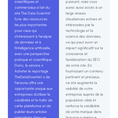
scientifiques et
puissant, mais vous
commerciaux a fait du
aurez aussi accès à un
site The Data Scientist
large réseau
l'une des ressources
d'audiences actives et
les plus importantes
intéressées par la
pour ceux qui
technologie et la
s'intéressent à l'analyse
science des données,
de données et à
ce qui peut avoir un
l'intelligence artificielle,
impact significatif sur la
avec une perspective
croissance et
pratique et scientifique.
l'amélioration du SEO
Donc, le service «
de votre site. En
Acheter le reportage
fournissant un contenu
TheDataScientist » de
pertinent et précieux,
Fansoria offre une
ce site augmente la
opportunité unique aux
visibilité de votre
entreprises d'utiliser la
entreprise auprès de la
crédibilité et le trafic de
population cible et
cette plateforme et de
renforce la crédibilité
publier leurs articles
de votre marque dans
spécialisés dans un
l'espace numérique