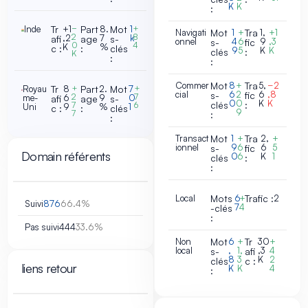
K
K
:
Inde
Tr
+1
−
Part
8.
Mot
1
+
Navigati
Mot
1
+
Tra
1,
+1
2
8
,2
7
k
afi
age
s-
onnel
4
6
9
,3
s-
fic
0
4
K
%
c :
:
clés
9
5
K
K
clés
:
K
:
:
Commer
Mot
8
+
Tra
5,
−2
Royau
Tr
8
+
Part
2.
Mot
7
+
cial
6
2
6
,8
s-
fic
2
7
me-
6
9
0
afi
age
s-
0
0
K
K
clés
:
7
6
Uni
9
%
1
c :
:
clés
9
7
:
:
Transact
Mot
1
+
Tra
2,
+
ionnel
9
6
6
5
s-
fic
Domain référents
0
6
K
1
clés
:
:
Local
Mots
6
+
Trafic :
2
Suivi
876
66.4%
7
4
-clés
:
Pas suivi
444
33.6%
Non
Mot
6
+
Tr
30
+
local
,
1,
,3
4
s-
afi
8
3
K
2
clés
c :
liens retour
K
K
4
: