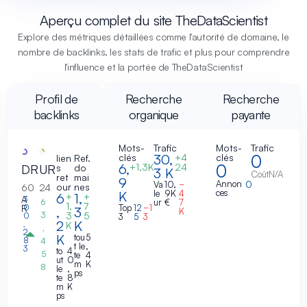
Aperçu complet du site TheDataScientist
Explore des métriques détaillées comme l'autorité de domaine, le
nombre de backlinks, les stats de trafic et plus pour comprendre
l'influence et la portée de TheDataScientist
Profil de
Recherche
Recherche
backlinks
organique
payante
Mots-
Trafic
Mots-
Trafic
30,
0
clés
+4
clés
lien
Ref.
6,
0
+1,3K
24
DR
UR
s
do
3 K
Coût
N/A
ret
mai
9
Annon
0
Va
10,
−
our
nes
60
24
ces
K
le
9K
4
6
1,
+
+
A
3
6
ur
€
7
1,
7
0
Top
12
−1
R
,
3
K
3
3
5
0
3
5
3
2
K
,
K
,
2
K
tou
5
8
4
t le
,
3
to
4
5
te
4
ut
0
m
K
8
le
,
ps
te
8
m
K
ps