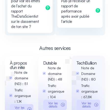
pour voir les effets
Puis-je recevoir un
de l'achat du
rapport de
rapport
performance
TheDataScientist
après avoir publié
sur le classement
l'article
de ton site ?
Autres services
À propos
Dutable
TechBullion
d'un initié
Note de
Note de
Note de
domaine
Domaine
domaine
(ND) : 48
(ND) : 80
(ND) : 51
Trafic
Trafic
Trafic
organique
organique
organique
: 104
: 67,8K
: 1,1K
Voir les
Voir les
détails
détails
Voir les