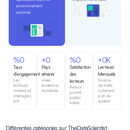
environnement
autorisé
%
0
+
0
%
0
+
0
K
Taux
Pays
Satisfaction
Lecteurs
d'engagement
atteints
des
Mensuels
Les
vraie
Source
lecteurs
lecteurs
audience
de trafic
Retour
restent et
mondiale
cohérent
positif,
interagiss
e et de
public
ent
qualité
fidèle
Différentes catégories sur TheDataScientist