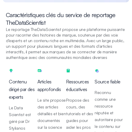
Caractéristiques clés du service de reportage
TheDataScientist
Le reportage TheDataScientist propose une plateforme puissante
pour raconter des histoires de marque, soutenue par des voix
d'experts et un contenu riche en multimédia. Avec un large public,
un support pour plusieurs langues et des formats d'articles
interactifs, il permet aux marques de se connecter de manière
authentique avec des communautés mondiales diverses
Contenu
Articles
Ressources
Source fiable
dirigé par des
approfondis
éducatives
Reconnu
experts
comme une
Le site propose
Propose des
ressource
des articles
cours, des
Le Data
réputée et
détaillés et bien
tutoriels et des
Scientist est
autoritaire pour
documentés
guides pour
géré par Dr
le contenu sur
sur la science
aider les pros
Stylianos