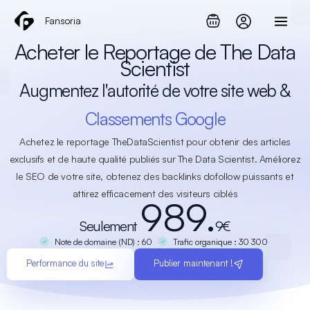
Aller
Fansoria
au
contenu
Acheter le Reportage de The Data
Scientist
Augmentez l'autorité de votre site web &
Classements Google
Achetez le reportage TheDataScientist pour obtenir des articles
exclusifs et de haute qualité publiés sur The Data Scientist. Améliorez
le SEO de votre site, obtenez des backlinks dofollow puissants et
attirez efficacement des visiteurs ciblés
989.
Seulement
9€
Note de domaine (ND) : 60
Trafic organique : 30 300
Performance du site
Publier maintenant !