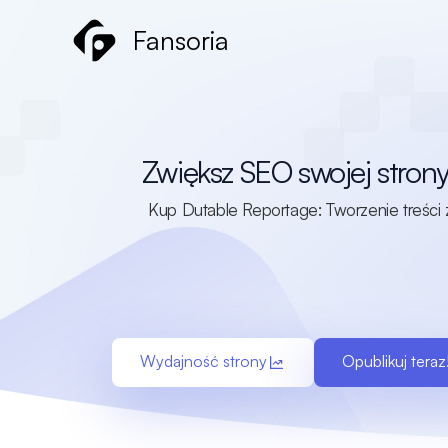
Przejdź
Fansoria
do
treści
Zwiększ SEO swojej strony 
Kup Dutable Reportage: Tworzenie treści z
Wydajność strony
Opublikuj teraz