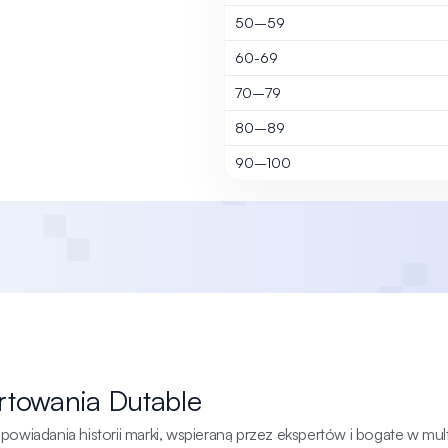
50–59
60-69
70–79
80–89
90–100
rtowania Dutable
wiadania historii marki, wspieraną przez ekspertów i bogate w mult