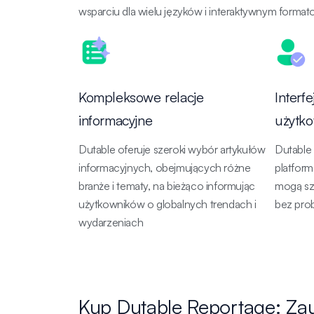
wsparciu dla wielu języków i interaktywnym form
Kompleksowe relacje
Interfe
informacyjne
użytko
Dutable oferuje szeroki wybór artykułów
Dutable 
informacyjnych, obejmujących różne
platform
branże i tematy, na bieżąco informując
mogą sz
użytkowników o globalnych trendach i
bez pr
wydarzeniach
Kup Dutable Reportage: Za