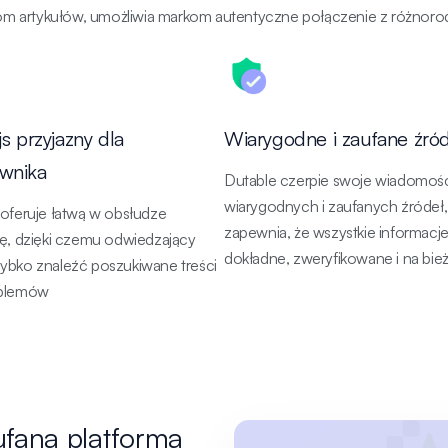
atom artykułów, umożliwia markom autentyczne połączenie z różnor
js przyjazny dla
Wiarygodne i zaufane źród
wnika
Dutable czerpie swoje wiadomośc
wiarygodnych i zaufanych źródeł
oferuje łatwą w obsłudze
zapewnia, że wszystkie informacje
ę, dzięki czemu odwiedzający
dokładne, zweryfikowane i na bie
ybko znaleźć poszukiwane treści
oblemów
ufana platforma