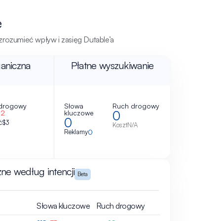
e
 zrozumieć wpływ i zasięg Dutable’a
aniczna
Płatne wyszukiwanie
drogowy
Słowa
Ruch drogowy
0
−2
kluczowe
0
ć
$3
Koszt
N/A
Reklamy
0
ne według intencji
Beta
Słowa kluczowe
Ruch drogowy