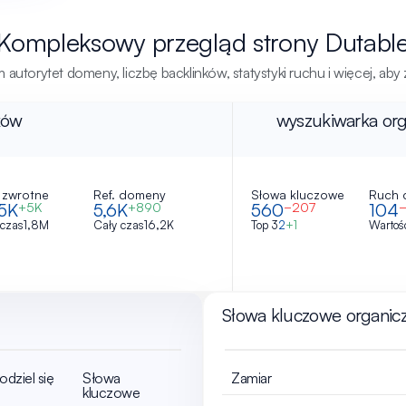
Kompleksowy przegląd strony Dutabl
autorytet domeny, liczbę backlinków, statystyki ruchu i więcej, aby
nków
wyszukiwarka org
i zwrotne
Ref. domeny
Słowa kluczowe
Ruch 
,5K
5,6K
560
104
+5K
+890
−207
 czas
1,8M
Cały czas
16,2K
Top 3
2
+1
Wartoś
Słowa kluczowe organicz
odziel się
Słowa
Zamiar
kluczowe