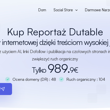
Dom
Social Store
Darmowe Narz
Kup Reportaż Dutable
internetowej dzięki treściom wysokiej 
 użyciem AI, linki Dofollow i publikacja na czołowych stronac
zwiększyć ruch organiczny
989.
Tylko
9€
Ocena domeny (DR) : 48
Ruch organiczny : 104
!