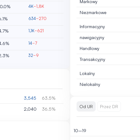
Markowy
0.0%
4K
−1,8K
Niezmarkowe
6.1%
634
−270
Informacyjny
4.7%
1,1K
−621
nawigacyjny
4.6%
14
−7
Handlowy
2.3%
32
−9
Transakcyjny
Lokalny
Nielokalny
3,545
63.5%
Od UR
Przez DR
2,040
36.5%
10–19