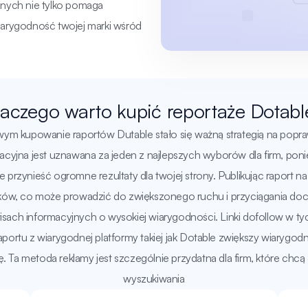
nych nie tylko pomaga
iarygodność twojej marki wśród
laczego warto kupić reportaże Dotabl
wym kupowanie raportów Dutable stało się ważną strategią na popr
acyjna jest uznawana za jeden z najlepszych wyborów dla firm, poni
rzynieść ogromne rezultaty dla twojej strony. Publikując raport n
ków, co może prowadzić do zwiększonego ruchu i przyciągania d
isach informacyjnych o wysokiej wiarygodności. Linki dofollow w t
rtu z wiarygodnej platformy takiej jak Dotable zwiększy wiarygod
. Ta metoda reklamy jest szczególnie przydatna dla firm, które ch
wyszukiwania