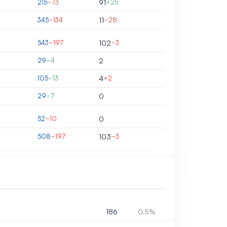
215
−73
91
+25
345
−134
11
−28
543
−197
102
−3
29
−4
2
105
−13
4
+2
29
−7
0
52
−10
0
508
−197
103
−3
186
0.5%