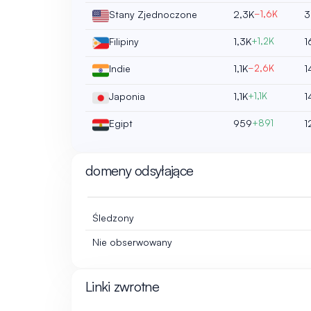
Stany Zjednoczone
2,3K
−1,6K
3
Filipiny
1,3K
+1,2K
1
Indie
1,1K
−2,6K
1
Japonia
1,1K
+1,1K
1
Egipt
959
+891
1
domeny odsyłające
Śledzony
Nie obserwowany
Linki zwrotne