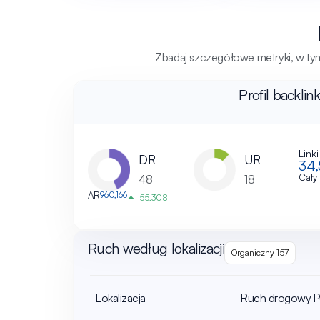
Zbadaj szczegółowe metryki, w tym 
Profil backli
Link
DR
UR
34
Cały
48
18
AR
960,166
55,308
Ruch według lokalizacji
Organiczny 157
Lokalizacja
Ruch drogowy
P