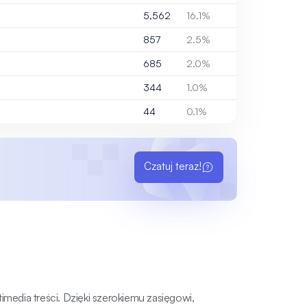
5,562
16.1%
857
2.5%
685
2.0%
344
1.0%
44
0.1%
Czatuj teraz!
imedia treści. Dzięki szerokiemu zasięgowi,