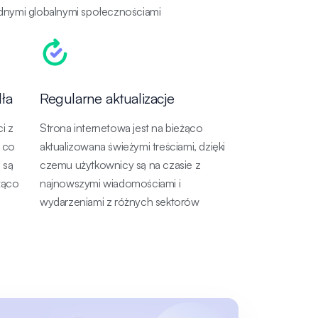
odnymi globalnymi społecznościami
ła
Regularne aktualizacje
i z
Strona internetowa jest na bieżąco
, co
aktualizowana świeżymi treściami, dzięki
 są
czemu użytkownicy są na czasie z
żąco
najnowszymi wiadomościami i
wydarzeniami z różnych sektorów