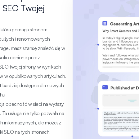
i SEO Twojej
a, która pomaga stronom
a dużych i renomowanych
age, masz szansę znaleźć się w
ysoko cenione przez
 SEO twojej strony w wynikach
ow w opublikowanych artykułach.
t bardziej dostępna dla nowych
chu
ją obecność w sieci na wyższy
 Ta usługa nie tylko pozwala na
ch informacyjnych, ale możesz
iki SEO na tych stronach.