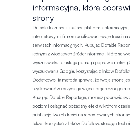
informacyjna, która popraw
strony
Dutable to znana i zaufana platforma informacyjn
internetowym i firmom publikować swoje treści n
serwisach informacyjnych. Kupując Dotable Report
jednym z wiodących źródeł informacji, które są w
wyszukiwarki. Ta usługa pomaga poprawić ranking
wyszukiwania Google, korzystając z linków Dofoll
Dodatkowo, ta metoda sprawia, że twoja strona jes
użytkowników i przyciąga więcej organicznego ru
Kupując Dotable Reportage, możesz poprawić swo
poziom i osiągnąć pożądany efekt w krótkim czasie.
publikację twoich treści na renomowanych strona
także skorzystać z linków Dofollow, stosując techn