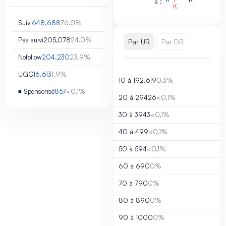
s :
K
Suivi
648,688
76.0%
Pas suivi
205,078
24.0%
Par UR
Par DR
Nofollow
204,230
23.9%
UGC
16,613
1.9%
10 à 19
2,619
0.3%
◾ Sponsorisé
857
<0,1%
20 à 29
426
<0,1%
30 à 39
43
<0,1%
40 à 49
9
<0,1%
50 à 59
4
<0,1%
60 à 69
0
0%
70 à 79
0
0%
80 à 89
0
0%
90 à 100
0
0%