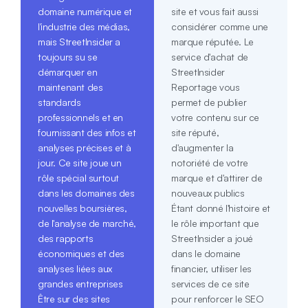
domaine numérique et
site et vous fait aussi
l'industrie des médias,
considérer comme une
mais StreetInsider a
marque réputée. Le
toujours su se
service d'achat de
démarquer en
StreetInsider
maintenant des
Reportage vous
standards
permet de publier
professionnels et en
votre contenu sur ce
fournissant des infos et
site réputé,
analyses précises et à
d'augmenter la
jour. Ce site joue un
notoriété de votre
rôle spécial surtout
marque et d'attirer de
dans les domaines des
nouveaux publics
nouvelles boursières,
Étant donné l'histoire et
de l'analyse de marché,
le rôle important que
des rapports
StreetInsider a joué
économiques et des
dans le domaine
analyses liées aux
financier, utiliser les
grandes entreprises
services de ce site
Être sur des sites
pour renforcer le SEO