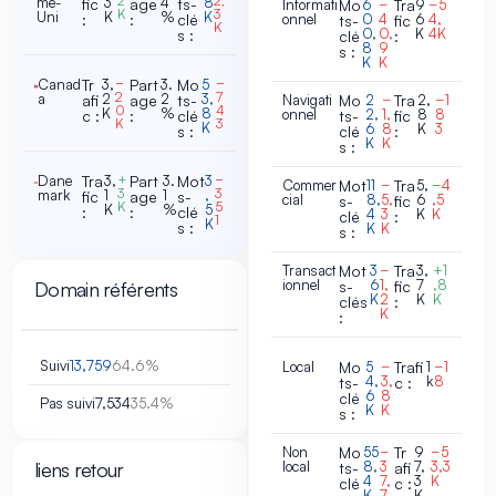
2
2,
me-
3
4
8
fic
age
ts-
Informati
Mo
6
−
Tra
9
−5
K
3
Uni
K
%
K
:
:
clé
onnel
0
4
6
4,
ts-
fic
K
0,
0,
K
4K
s :
clé
:
8
9
s :
K
K
Canad
Tr
3,
−
Part
3.
Mo
5
−
2
7
a
2
2
3,
afi
age
ts-
Navigati
Mo
2
−
Tra
2,
−1
0
4
K
%
8
onnel
2,
1,
8
8
c :
:
clé
ts-
fic
K
3
K
6
8
K
3
s :
clé
:
K
K
s :
Dane
Tra
3,
+
Part
3.
Mot
3
−
Commer
Mot
11
−
Tra
5,
−4
3
3
mark
1
1
,
fic
age
s-
cial
8,
5,
6
,5
s-
fic
K
5
K
%
5
:
:
clé
4
3
K
K
clé
:
1
K
s :
K
K
s :
Transact
Mot
3
−
Tra
3,
+1
ionnel
6
1,
7
,8
Domain référents
s-
fic
K
2
K
K
clés
:
K
:
Suivi
13,759
64.6%
Local
Mo
5
−
Trafi
1
−1
4,
3,
k
8
ts-
c :
6
8
clé
Pas suivi
7,534
35.4%
K
K
s :
Non
Mo
55
−
Tr
9
−5
liens retour
local
8,
3
7,
3,3
ts-
afi
4
7,
3
K
clé
c :
K
7
K