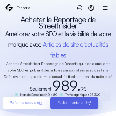
Aller
Fansoria
au
contenu
Acheter le Reportage de
StreetInsider
Améliorez votre SEO et la visibilité de votre
marque avec
Articles de site d'actualités
fiables
Achetez StreetInsider Reportage de Fansoria qui aide à améliorer
votre SEO en publiant des articles personnalisés avec des liens
Dofollow sur une plateforme d'actualités fiable, attirant du trafic ciblé
989.
Seulement
9€
Note de Domaine (ND) : 80
Trafic organique : 98 300
Performance du site
Publier maintenant !