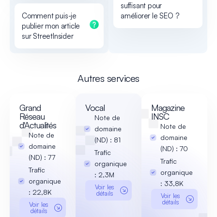
suffisant pour
Comment puis-je
améliorer le SEO ?
publier mon article
sur StreetInsider
Autres services
Grand
Vocal
Magazine
Réseau
INSC
Note de
d'Actualités
Note de
domaine
Note de
domaine
(ND) : 81
domaine
(ND) : 70
Trafic
(ND) : 77
Trafic
organique
Trafic
organique
: 2,3M
organique
: 33,8K
Voir les
: 22,8K
détails
Voir les
détails
Voir les
détails