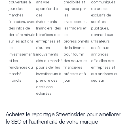
couverture à
analyse
crédibilité et
communiqués
jour des
approfondie
apprécié par
de presse
marchés
des
les
exclusifs de
financiers, avec
événements
investisseurs,
sociétés
des infos de
financiers, des
les traders et
publiques,
dernière minute
bénéfices des
les
donnant aux
sur les actions,
entreprises et
professionnels
utilisateurs
les
d'autres
de la finance
accès aux
investissements
mouvements
pour fournir
annonces
et les
clés du marché
des nouvelles
officielles des
tendances du
pour aider les
financières
entreprises et
marché
investisseurs à
précises et à
aux analyses du
mondial
prendre des
jour
secteur
décisions
éclairées
Achetez le reportage StreetInsider pour améliorer
le SEO et l'authenticité de votre marque