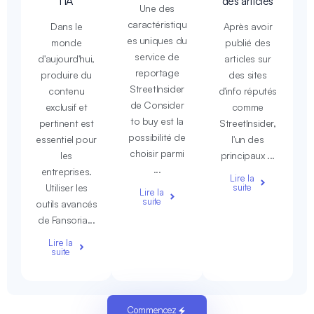
l'IA
des articles
Une des
caractéristiqu
Dans le
Après avoir
es uniques du
monde
publié des
service de
d'aujourd'hui,
articles sur
reportage
produire du
des sites
StreetInsider
contenu
d'info réputés
de Consider
exclusif et
comme
to buy est la
pertinent est
StreetInsider,
possibilité de
essentiel pour
l'un des
choisir parmi
les
principaux ...
...
entreprises.
Lire la
Utiliser les
suite
Lire la
suite
outils avancés
de Fansoria...
Lire la
suite
Commencez