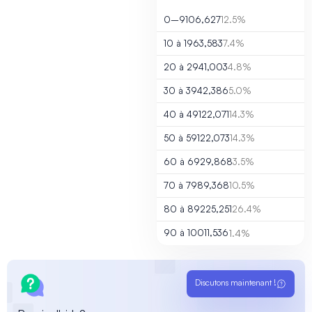
0–9
106,627
12.5%
10 à 19
63,583
7.4%
20 à 29
41,003
4.8%
30 à 39
42,386
5.0%
40 à 49
122,071
14.3%
50 à 59
122,073
14.3%
60 à 69
29,868
3.5%
70 à 79
89,368
10.5%
80 à 89
225,251
26.4%
90 à 100
11,536
1.4%
Discutons maintenant !