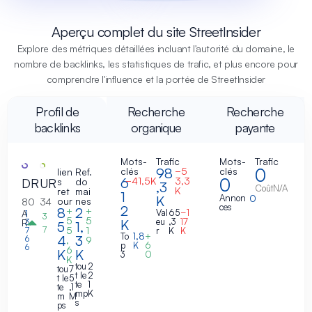
Aperçu complet du site StreetInsider
Explore des métriques détaillées incluant l'autorité du domaine, le
nombre de backlinks, les statistiques de trafic, et plus encore pour
comprendre l'influence et la portée de StreetInsider
Profil de
Recherche
Recherche
backlinks
organique
payante
Mots-
Trafic
Mots-
Trafic
98
0
clés
−5
clés
lien
Ref.
6
0
−41,5K
3,3
DR
UR
s
do
,3
Coût
N/A
K
ret
mai
1
K
Annon
0
our
nes
80
34
ces
2
8
2
+
+
Val
65
−1
A
1
3
5
5
K
eu
,3
17
3,
R
5
1,
7
5
1
7
r
K
K
To
1,8
+
4
3
6
,
9
p
K
6
6
6
K
K
3
0
K
tou
2
tou
7
t le
2
t le
5
te
1
te
,1
mp
K
m
M
s
ps