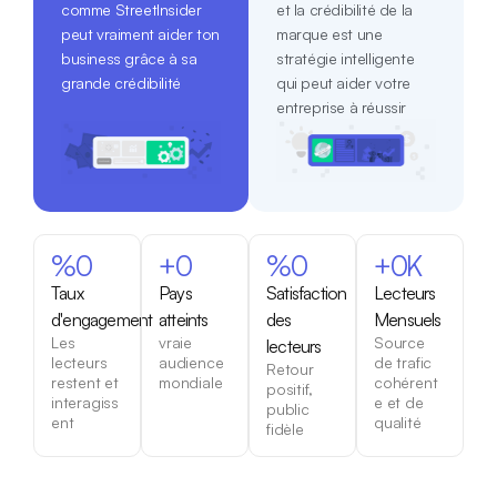
comme StreetInsider
et la crédibilité de la
peut vraiment aider ton
marque est une
business grâce à sa
stratégie intelligente
grande crédibilité
qui peut aider votre
entreprise à réussir
%
0
+
0
%
0
+
0
K
Taux
Pays
Satisfaction
Lecteurs
d'engagement
atteints
des
Mensuels
Les
vraie
Source
lecteurs
lecteurs
audience
de trafic
Retour
restent et
mondiale
cohérent
positif,
interagiss
e et de
public
ent
qualité
fidèle