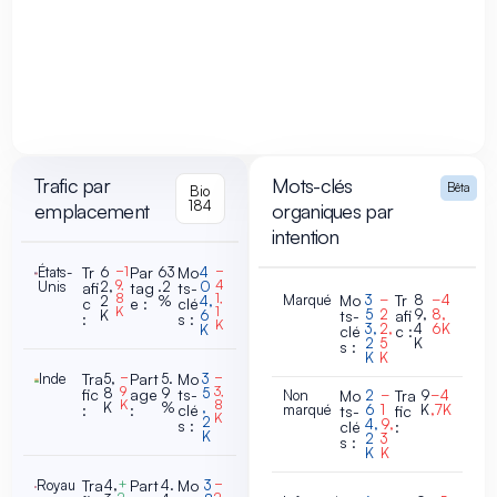
Trafic par
Mots-clés
Bêta
Bio
184
emplacement
organiques par
intention
États-
Tr
6
−1
Par
63
Mo
4
−
9,
4
Unis
2,
.2
0
afi
tag
ts-
8
1,
Marqué
Mo
3
−
Tr
8
−4
2
%
4,
c
e :
clé
K
1
5
2
9,
8,
K
6
ts-
afi
:
s :
K
3,
2,
4
6K
K
clé
c :
2
5
K
s :
K
K
Inde
Tra
5,
−
Part
5.
Mo
3
−
9
3,
8
9
5
fic
age
ts-
Non
Mo
2
−
Tra
9
−4
K
8
K
%
,
:
:
clé
marqué
6
1
K
,7K
ts-
fic
K
2
4,
9,
s :
clé
:
K
2
3
s :
K
K
Royau
Tra
4,
+
Part
4.
Mo
3
−