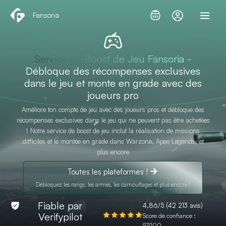
Aller
Fansoria
au
contenu
Service de Boost de Jeu Fansoria -
Débloque des récompenses exclusives
dans le jeu et monte en grade avec des
joueurs pro
Améliore ton compte de jeu avec des joueurs pros et débloque des
récompenses exclusives dans le jeu qui ne peuvent pas être achetées
! Notre service de boost de jeu inclut la réalisation de missions
difficiles et le montée en grade dans Warzone, Apex Legends, et
plus encore
Toutes les plateformes !
Débloquez les rangs, les armes, les camouflages et plus encore !
Fiable par
4,86/5 (42 213 avis)
Verifypilot
Score de confiance :
97/100