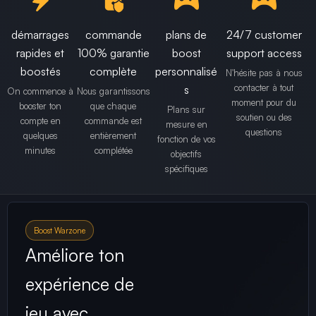
démarrages
commande
plans de
24/7 customer
rapides et
100% garantie
boost
support access
boostés
complète
personnalisé
N'hésite pas à nous
contacter à tout
s
On commence à
Nous garantissons
moment pour du
booster ton
que chaque
Plans sur
soutien ou des
compte en
commande est
mesure en
questions
quelques
entièrement
fonction de vos
minutes
complétée
objectifs
spécifiques
Boost Warzone
Améliore ton
expérience de
jeu avec