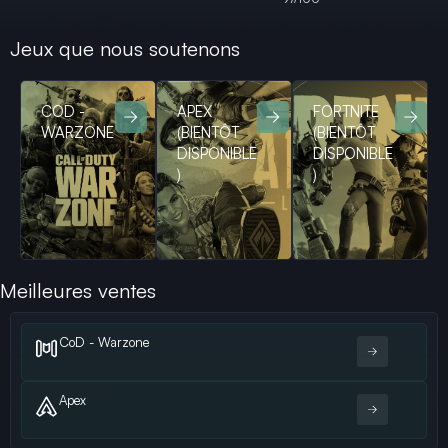
Jeux que nous soutenons
COD -
APEX
FORTNITE
WARZONE
(BIENTÔT
(BIENTÔT
DISPONIBLE
DISPONIBLE
)
)
Meilleures ventes
CoD - Warzone
Apex