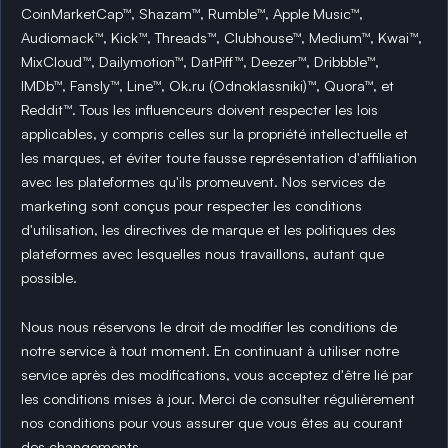
CoinMarketCap™, Shazam™, Rumble™, Apple Music™,
Audiomack™, Kick™, Threads™, Clubhouse™, Medium™, Kwai™,
MixCloud™, Dailymotion™, DatPiff™, Deezer™, Dribbble™,
IMDb™, Fansly™, Line™, Ok.ru (Odnoklassniki)™, Quora™, et
Reddit™. Tous les influenceurs doivent respecter les lois
applicables, y compris celles sur la propriété intellectuelle et
les marques, et éviter toute fausse représentation d'affiliation
avec les plateformes qu'ils promeuvent. Nos services de
marketing sont conçus pour respecter les conditions
d'utilisation, les directives de marque et les politiques des
plateformes avec lesquelles nous travaillons, autant que
possible.
Nous nous réservons le droit de modifier les conditions de
notre service à tout moment. En continuant à utiliser notre
service après des modifications, vous acceptez d'être lié par
les conditions mises à jour. Merci de consulter régulièrement
nos conditions pour vous assurer que vous êtes au courant
des changements.