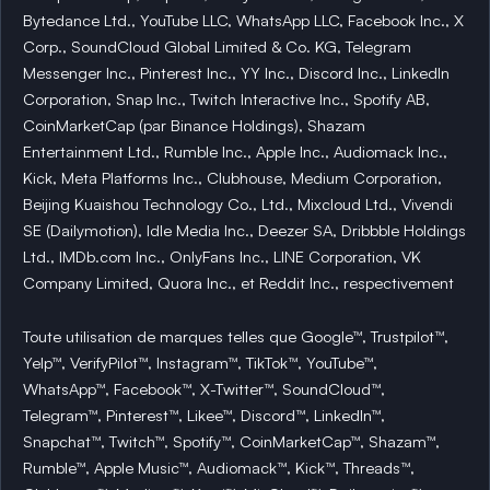
Bytedance Ltd., YouTube LLC, WhatsApp LLC, Facebook Inc., X
Corp., SoundCloud Global Limited & Co. KG, Telegram
Messenger Inc., Pinterest Inc., YY Inc., Discord Inc., LinkedIn
Corporation, Snap Inc., Twitch Interactive Inc., Spotify AB,
CoinMarketCap (par Binance Holdings), Shazam
Entertainment Ltd., Rumble Inc., Apple Inc., Audiomack Inc.,
Kick, Meta Platforms Inc., Clubhouse, Medium Corporation,
Beijing Kuaishou Technology Co., Ltd., Mixcloud Ltd., Vivendi
SE (Dailymotion), Idle Media Inc., Deezer SA, Dribbble Holdings
Ltd., IMDb.com Inc., OnlyFans Inc., LINE Corporation, VK
Company Limited, Quora Inc., et Reddit Inc., respectivement
Toute utilisation de marques telles que Google™, Trustpilot™,
Yelp™, VerifyPilot™, Instagram™, TikTok™, YouTube™,
WhatsApp™, Facebook™, X-Twitter™, SoundCloud™,
Telegram™, Pinterest™, Likee™, Discord™, LinkedIn™,
Snapchat™, Twitch™, Spotify™, CoinMarketCap™, Shazam™,
Rumble™, Apple Music™, Audiomack™, Kick™, Threads™,