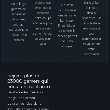
préférences
traité et les
notre large
On est là
avec nous et
derniers
gamme de
pour s'assurer
consultez
détails
services et
que tu fais le
notre équipe
confirmés, un
choisissez
bon choix.
d'experts pour
booster dédié
celui qui
Ensemble, on
des conseils
sera assigné
correspond le
va choisir le
sur le meilleur
pour
mieux à vos
service parfait
service pour
commencer à
besoins
pour ton
vous
travailler sur
compte
votre
commande
Rejoins plus de
23000 gamers qui
nous font confiance
Débloque les meilleurs
rangs, des armes
puissantes, des skins
exclusifs et bien plus avec