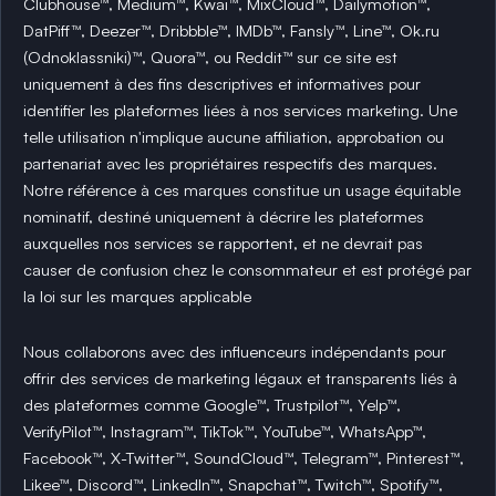
Clubhouse™, Medium™, Kwai™, MixCloud™, Dailymotion™,
DatPiff™, Deezer™, Dribbble™, IMDb™, Fansly™, Line™, Ok.ru
(Odnoklassniki)™, Quora™, ou Reddit™ sur ce site est
uniquement à des fins descriptives et informatives pour
identifier les plateformes liées à nos services marketing. Une
telle utilisation n'implique aucune affiliation, approbation ou
partenariat avec les propriétaires respectifs des marques.
Notre référence à ces marques constitue un usage équitable
nominatif, destiné uniquement à décrire les plateformes
auxquelles nos services se rapportent, et ne devrait pas
causer de confusion chez le consommateur et est protégé par
la loi sur les marques applicable
Nous collaborons avec des influenceurs indépendants pour
offrir des services de marketing légaux et transparents liés à
des plateformes comme Google™, Trustpilot™, Yelp™,
VerifyPilot™, Instagram™, TikTok™, YouTube™, WhatsApp™,
Facebook™, X-Twitter™, SoundCloud™, Telegram™, Pinterest™,
Likee™, Discord™, LinkedIn™, Snapchat™, Twitch™, Spotify™,