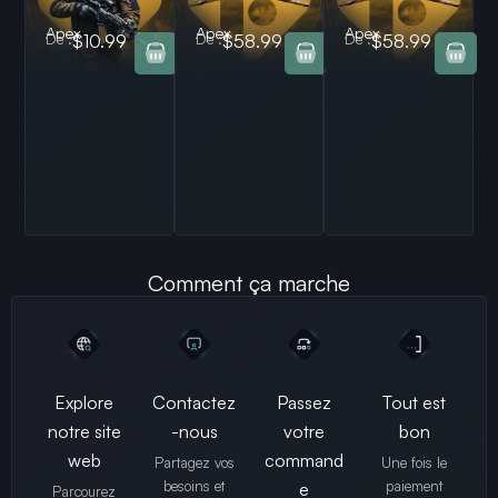
Apex
Apex
Apex
De :
$10.99
De :
$58.99
De :
$58.99
Comment ça marche
Explore
Contactez
Passez
Tout est
notre site
-nous
votre
bon
web
command
Partagez vos
Une fois le
besoins et
paiement
e
Parcourez