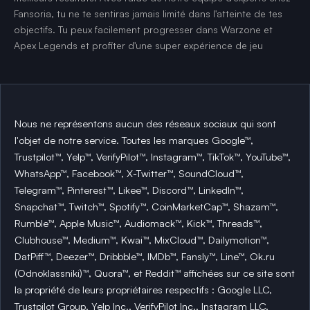
Fansoria, tu ne te sentiras jamais limité dans l'atteinte de tes
objectifs. Tu peux facilement progresser dans Warzone et
Apex Legends et profiter d'une super expérience de jeu
Nous ne représentons aucun des réseaux sociaux qui sont
l'objet de notre service. Toutes les marques Google™,
Trustpilot™, Yelp™, VerifyPilot™, Instagram™, TikTok™, YouTube™,
WhatsApp™, Facebook™, X-Twitter™, SoundCloud™,
Telegram™, Pinterest™, Likee™, Discord™, LinkedIn™,
Snapchat™, Twitch™, Spotify™, CoinMarketCap™, Shazam™,
Rumble™, Apple Music™, Audiomack™, Kick™, Threads™,
Clubhouse™, Medium™, Kwai™, MixCloud™, Dailymotion™,
DatPiff™, Deezer™, Dribbble™, IMDb™, Fansly™, Line™, Ok.ru
(Odnoklassniki)™, Quora™, et Reddit™ affichées sur ce site sont
la propriété de leurs propriétaires respectifs : Google LLC,
Trustpilot Group, Yelp Inc., VerifyPilot Inc., Instagram LLC,