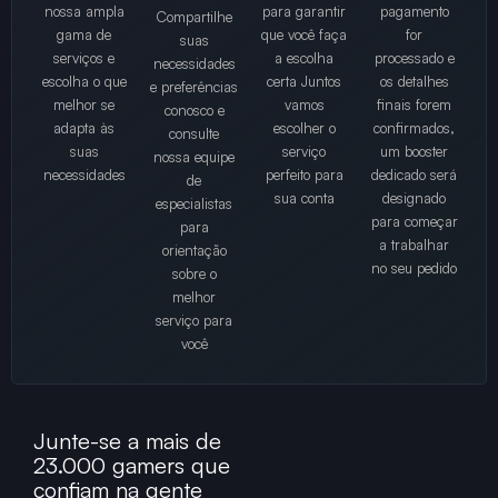
nossa ampla
para garantir
pagamento
Compartilhe
gama de
que você faça
for
suas
serviços e
a escolha
processado e
necessidades
escolha o que
certa Juntos
os detalhes
e preferências
melhor se
vamos
finais forem
conosco e
adapta às
escolher o
confirmados,
consulte
suas
serviço
um booster
nossa equipe
necessidades
perfeito para
dedicado será
de
sua conta
designado
especialistas
para começar
para
a trabalhar
orientação
no seu pedido
sobre o
melhor
serviço para
você
Junte-se a mais de
23.000 gamers que
confiam na gente