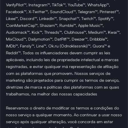
VerifyPilot™, Instagram™, TikTok™, YouTube™, WhatsApp™,
Facebook™, X-Twitter™, SoundCloud™, Telegram™, Pinterest™,
Likee™, Discord™, LinkedIn™, Snapchat™, Twitch™, Spotify™,
CoinMarketCap™, Shazam™, Rumble™, Apple Music™,
Audiomack™, Kick™, Threads™, Clubhouse™, Medium™, Kwai™,
MixCloud™, Dailymotion™, DatPiff™, Deezer™, Dribbble™,
IMDb™, Fansly™, Line™, Ok.ru (Odnoklassniki)™, Quora™ e
Reddit™. Todos os influenciadores devem cumprir as leis
aplicáveis, incluindo leis de propriedade intelectual e marcas
registradas, e evitar qualquer má representação de afiliação
com as plataformas que promovem. Nossos serviços de
marketing são projetados para cumprir os termos de serviço,
diretrizes de marca e políticas das plataformas com as quais
trabalhamos, na melhor das nossas capacidades
Reservamos o direito de modificar os termos e condições do
nosso serviço a qualquer momento. Ao continuar a usar nosso
serviço após qualquer alteração, você concorda em estar