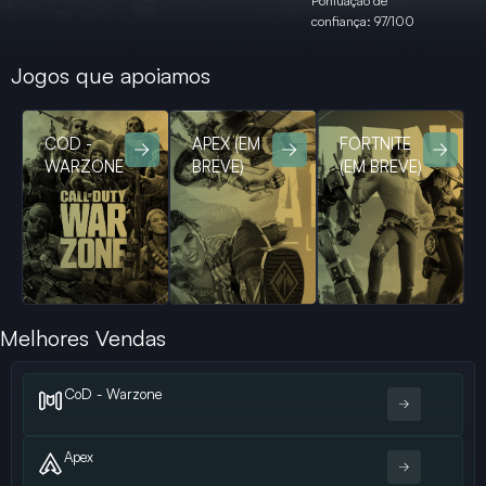
Pontuação de
confiança: 97/100
Jogos que apoiamos
COD -
APEX (EM
FORTNITE
WARZONE
BREVE)
(EM BREVE)
Melhores Vendas
CoD - Warzone
Apex