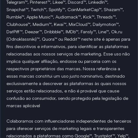
Telegram™, Pinterest™, Likee™, Discord™, LinkedIn™,
Snapchat™, Twitch™, Spotify™, CoinMarketCap™, Shazam™,
Rumble™, Apple Music™, Audiomack™, Kick™, Threads™,
Clubhouse™, Medium™, Kwai™, MixCloud™, Dailymotion™,
DatPiff™, Deezer™, Dribbble™, IMDb™, Fansly™, Line™, Ok.ru
(Odnoklassniki)™, Quora™ ou Reddit™ neste site é apenas para
fins descritivos e informativos, para identificar as plataformas
relacionadas aos nossos serviços de marketing. Esse uso não
implica qualquer afiliação, endosse ou parceria com os
respectivos proprietários das marcas. Nossa referência a
essas marcas constitui um uso justo nominativo, destinado
exclusivamente a descrever as plataformas às quais nossos
serviços estão relacionados, e não é provável que cause
confusão ao consumidor, sendo protegido pela legislação de
marcas aplicável
Colaboramos com influenciadores independentes de terceiros
para oferecer serviços de marketing legais e transparentes
relacionados a plataformas como Google™, Trustpilot™, Yelp™,