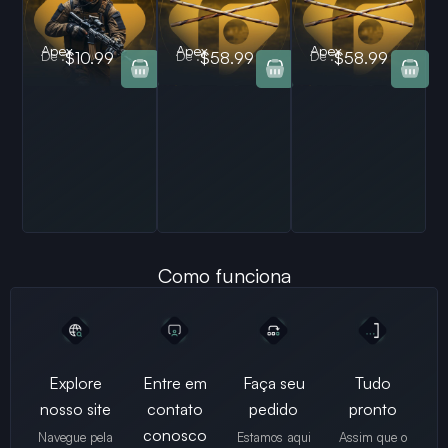
Apex
Apex
Apex
De :
$10.99
De :
$58.99
De :
$58.99
Como funciona
Explore
Entre em
Faça seu
Tudo
nosso site
contato
pedido
pronto
conosco
Navegue pela
Estamos aqui
Assim que o