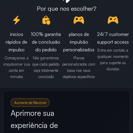
Por que nos escolher?
inícios
100% garantia
planos de
24/7 customer
rápidos de
de conclusão
impulsão
support access
impulso
do pedido
personalizados
Entre em contato a
qualquer momento
Começamos a
Nós garantimos
Planos
para suporte ou
impulsionar sua
que cada pedido
personalizados com
dúvidas
conta em
seja totalmente
base nos seus
minutos
concluído
objetivos específicos
Aumento de Warzone
Aprimore sua
experiência de