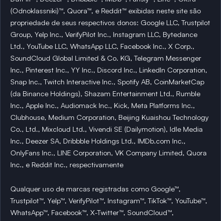
(Odnoklassniki)™, Quora™, e Reddit™ exibidas neste site são
propriedade de seus respectivos donos: Google LLC, Trustpilot
Group, Yelp Inc., VerifyPilot Inc., Instagram LLC, Bytedance
Ltd., YouTube LLC, WhatsApp LLC, Facebook Inc., X Corp.,
SoundCloud Global Limited & Co. KG, Telegram Messenger
Inc., Pinterest Inc., YY Inc., Discord Inc., LinkedIn Corporation,
Snap Inc., Twitch Interactive Inc., Spotify AB, CoinMarketCap
(da Binance Holdings), Shazam Entertainment Ltd., Rumble
Inc., Apple Inc., Audiomack Inc., Kick, Meta Platforms Inc.,
Clubhouse, Medium Corporation, Beijing Kuaishou Technology
Co., Ltd., Mixcloud Ltd., Vivendi SE (Dailymotion), Idle Media
Inc., Deezer SA, Dribbble Holdings Ltd., IMDb.com Inc.,
OnlyFans Inc., LINE Corporation, VK Company Limited, Quora
Inc., e Reddit Inc., respectivamente
Qualquer uso de marcas registradas como Google™,
Trustpilot™, Yelp™, VerifyPilot™, Instagram™, TikTok™, YouTube™,
WhatsApp™, Facebook™, X-Twitter™, SoundCloud™,