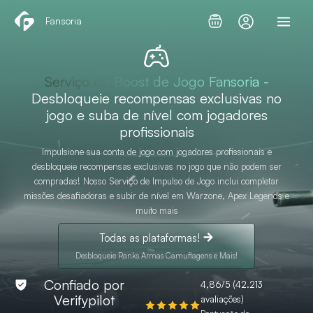
Skip
Fansoria
to
content
Serviço de Boost de Jogo Fansoria -
Desbloqueie recompensas exclusivas no
jogo e suba de nível com jogadores
profissionais
Impulsione sua conta de jogo com jogadores profissionais e
desbloqueie recompensas exclusivas no jogo que não podem ser
compradas! Nosso Serviço de Impulso de Jogo inclui completar
missões desafiadoras e subir de nível em Warzone, Apex Legends e
muito mais
Todas as plataformas!
Desbloqueie Ranks Armas Camuflagens e Mais!
Confiado por
4,86/5 (42.213
Verifypilot
avaliações)