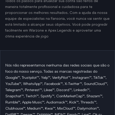
Todos os passos para atualizar sua conta são feitos de
maneira totalmente profissional e cuidadosa para te
proporcionar os melhores resultados. Com a ajuda da nossa
equipe de especialistas na Fansoria, você nunca vai sentir que
está limitado a alcançar seus objetivos. Você pode progredir
facilmente em Warzone e Apex Legends e aproveitar uma
ótima experiência de jogo
Nós não representamos nenhuma das redes sociais que são o
foco do nosso serviço. Todas as marcas registradas do
Google™, Trustpilot™, Yelp™, VerifyPilot™, Instagram™, TikTok™,
YouTube™, WhatsApp™, Facebook™, X-Twitter™, SoundCloud™,
Telegram™, Pinterest™, Likee™, Discord™, LinkedIn™,
Snapchat™, Twitch™, Spotify™, CoinMarketCap™, Shazam™,
Rumble™, Apple Music™, Audiomack™, Kick™, Threads™,
Clubhouse™, Medium™, Kwai™, MixCloud™, Dailymotion™,
DatPiff™, Deezer™, Dribbble™, IMDb™, Fansly™, Line™, Ok.ru