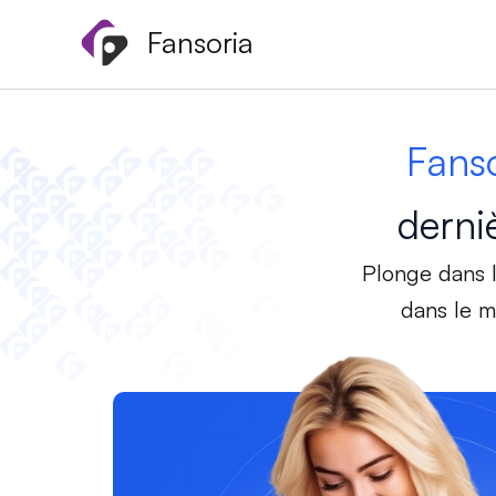
Aller
Fansoria
au
contenu
Fans
derni
Plonge dans l
dans le m