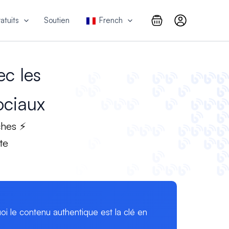
atuits
Soutien
French
ec les
ociaux
ches ⚡
te
i le contenu authentique est la clé en