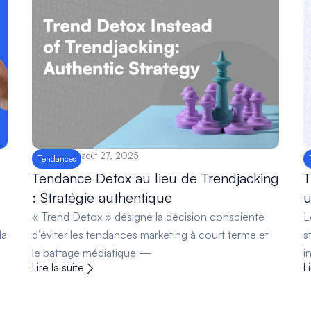
août 27, 2025
Tendances
Tendance Detox au lieu de Trendjacking
T
: Stratégie authentique
u
« Trend Detox » désigne la décision consciente
L
la
d’éviter les tendances marketing à court terme et
s
le battage médiatique —
i
Lire la suite
L