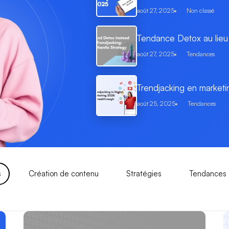
août 27, 2025
Non classé
Tendance Detox au lieu 
août 27, 2025
Tendances
Trendjacking en marketi
août 25, 2025
Tendances
s
Création de contenu
Stratégies
Tendances
Page
Page