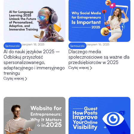
sierpień 18, 2025
sierpień 16, 2025
Samouczki
Samouczki
AI do nauki języków 2025 –
Dlaczego media
Odblokuj przyszłość
społecznościowe są ważne dla
spersonalizowanego,
przedsiębiorców w 2025
adaptacyjnego i immersyjnego
Czytaj więcej
treningu
Czytaj więcej