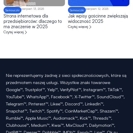
sierpień 13, 2025
sierpień 12, 2025
Samouczki
Samouczki
Strona internetowa dla
Jak wpisy gościnne zwiększają
przedsiębiorców: dlaczego to
widoczność 2025
ma znaczenie w 2025
Czytaj więcej
Czytaj więcej
Nie reprezentujemy żadnej z sieci społecznościowych, które są
przedmiotem naszej usługi. Wszystkie znaki towarowe
Google™, Trustpilot™, Yelp™, VerifyPilot™, Instagram™, TikTok™,
YouTube™, WhatsApp™, Facebook™, X-Twitter™, SoundCloud™,
Telegram™, Pinterest™, Likee™, Discord™, LinkedIn™,
Snapchat™, Twitch™, Spotify™, CoinMarketCap™, Shazam™,
Rumble™, Apple Music™, Audiomack™, Kick™, Threads™,
Clubhouse™, Medium™, Kwai™, MixCloud™, Dailymotion™,
DatPiff™, Deezer™, Dribbble™, IMDb™, Fansly™, Line™, Ok.ru