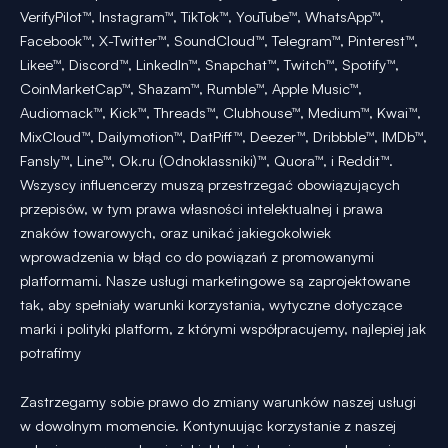
VerifyPilot™, Instagram™, TikTok™, YouTube™, WhatsApp™,
Facebook™, X-Twitter™, SoundCloud™, Telegram™, Pinterest™,
Likee™, Discord™, LinkedIn™, Snapchat™, Twitch™, Spotify™,
CoinMarketCap™, Shazam™, Rumble™, Apple Music™,
Audiomack™, Kick™, Threads™, Clubhouse™, Medium™, Kwai™,
MixCloud™, Dailymotion™, DatPiff™, Deezer™, Dribbble™, IMDb™,
Fansly™, Line™, Ok.ru (Odnoklassniki)™, Quora™, i Reddit™.
Wszyscy influencerzy muszą przestrzegać obowiązujących
przepisów, w tym prawa własności intelektualnej i prawa
znaków towarowych, oraz unikać jakiegokolwiek
wprowadzenia w błąd co do powiązań z promowanymi
platformami. Nasze usługi marketingowe są zaprojektowane
tak, aby spełniały warunki korzystania, wytyczne dotyczące
marki i polityki platform, z którymi współpracujemy, najlepiej jak
potrafimy
Zastrzegamy sobie prawo do zmiany warunków naszej usługi
w dowolnym momencie. Kontynuując korzystanie z naszej