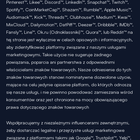
Pinterest™, Likee™, Discord™, LinkedIn™, Snapchat™, Twitch™,
Spotify™, CoinMarketCap™, Shazam™, Rumble™, Apple Music™,
Audiomack™, Kick™, Threads™, Clubhouse™, Medium™, Kwai™,
MixCloud™, Dailymotion™, DatPiff™, Deezer™, Dribbble™, IMDb™,
Fansly™, Line™, Ok.ru (Odnoklassniki)™, Quora™, lub Reddit™ na
tej stronie jest wyłącznie w celach opisowych i informacyjnych,
aby zidentyfikować platformy związane z naszymi usługami
marketingowymi. Takie użycie nie sugeruje żadnego
powiązania, poparcia ani partnerstwa z odpowiednimi
właścicielami znaków towarowych. Nasze odniesienie do tych
znaków towarowych stanowi nominatywne dozwolone użycie,
mające na celu jedynie opisanie platform, do których odnoszą
się nasze usługi, i nie powinno powodować zamieszania wśród
konsumentów oraz jest chronione na mocy obowiązującego
prawa dotyczącego znaków towarowych
Współpracujemy z niezależnymi influencerami zewnętrznymi,
żeby dostarczać legalne i przejrzyste usługi marketingowe
związane z platformami takimi jak Google™, Trustpilot™, Yelp™,