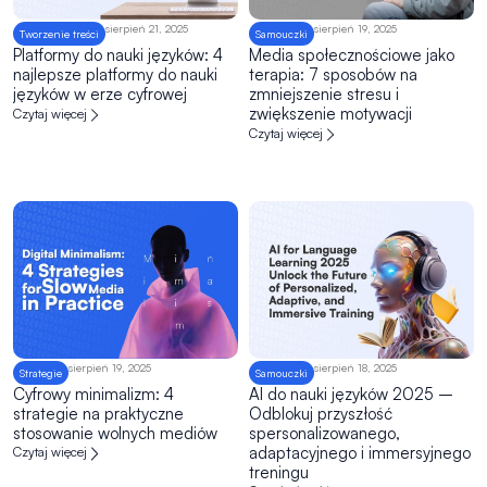
sierpień 21, 2025
sierpień 19, 2025
Tworzenie treści
Samouczki
Platformy do nauki języków: 4
Media społecznościowe jako
najlepsze platformy do nauki
terapia: 7 sposobów na
języków w erze cyfrowej
zmniejszenie stresu i
zwiększenie motywacji
Czytaj więcej
Czytaj więcej
sierpień 19, 2025
sierpień 18, 2025
Strategie
Samouczki
Cyfrowy minimalizm: 4
AI do nauki języków 2025 –
strategie na praktyczne
Odblokuj przyszłość
stosowanie wolnych mediów
spersonalizowanego,
adaptacyjnego i immersyjnego
Czytaj więcej
treningu