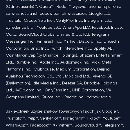
(Odnoklassniki)™, Quora™ i Reddit™ wyświetlane na tej stronie
są własnością ich odpowiednich właścicieli: Google LLC,
Trustpilot Group, Yelp Inc., VerifyPilot Inc., Instagram LLC,
Bytedance Ltd., YouTube LLC, WhatsApp LLC, Facebook Inc., X
Corp., SoundCloud Global Limited & Co. KG, Telegram
Messenger Inc., Pinterest Inc., YY Inc., Discord Inc., LinkedIn
Corporation, Snap Inc., Twitch Interactive Inc., Spotify AB,
CoinMarketCap (by Binance Holdings), Shazam Entertainment
Ltd., Rumble Inc., Apple Inc., Audiomack Inc., Kick, Meta
Platforms Inc., Clubhouse, Medium Corporation, Beijing
Kuaishou Technology Co., Ltd., Mixcloud Ltd., Vivendi SE
(Dailymotion), Idle Media Inc., Deezer SA, Dribbble Holdings
Ltd., IMDb.com Inc., OnlyFans Inc., LINE Corporation, VK
Company Limited, Quora Inc. i Reddit Inc., odpowiednio
Jakiekolwiek użycie znaków towarowych takich jak Google™,
Trustpilot™, Yelp™, VerifyPilot™, Instagram™, TikTok™, YouTube™,
WhatsApp™, Facebook™, X-Twitter™, SoundCloud™, Telegram™,