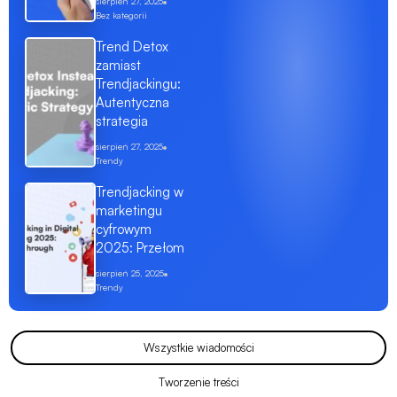
sierpień 27, 2025
Bez kategorii
Trend Detox
zamiast
Trendjackingu:
Autentyczna
strategia
sierpień 27, 2025
Trendy
Trendjacking w
marketingu
cyfrowym
2025: Przełom
sierpień 25, 2025
Trendy
Wszystkie wiadomości
Tworzenie treści