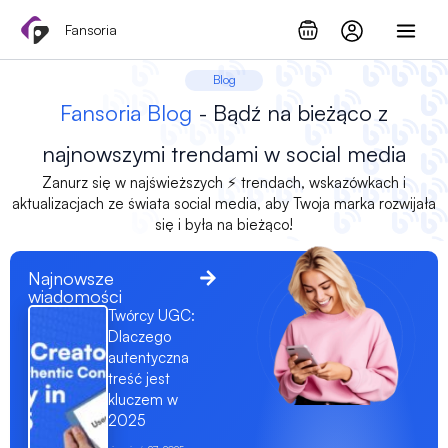
Przejdź
Fansoria
do
treści
Blog
Fansoria Blog
- Bądź na bieżąco z
najnowszymi trendami w social media
Zanurz się w najświeższych ⚡ trendach, wskazówkach i
aktualizacjach ze świata social media, aby Twoja marka rozwijała
się i była na bieżąco!
Najnowsze
wiadomości
Twórcy UGC:
Dlaczego
autentyczna
treść jest
kluczem w
2025