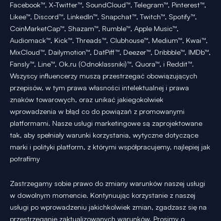
Facebook™, X-Twitter™, SoundCloud™, Telegram™, Pinterest™,
Likee™, Discord™, LinkedIn™, Snapchat™, Twitch™, Spotify™,
CoinMarketCap™, Shazam™, Rumble™, Apple Music™,
Audiomack™, Kick™, Threads™, Clubhouse™, Medium™, Kwai™,
MixCloud™, Dailymotion™, DatPiff™, Deezer™, Dribbble™, IMDb™,
Fansly™, Line™, Ok.ru (Odnoklassniki)™, Quora™, i Reddit™.
Wszyscy influencerzy muszą przestrzegać obowiązujących
przepisów, w tym prawa własności intelektualnej i prawa
znaków towarowych, oraz unikać jakiegokolwiek
wprowadzenia w błąd co do powiązań z promowanymi
platformami. Nasze usługi marketingowe są zaprojektowane
tak, aby spełniały warunki korzystania, wytyczne dotyczące
marki i polityki platform, z którymi współpracujemy, najlepiej jak
potrafimy
Zastrzegamy sobie prawo do zmiany warunków naszej usługi
w dowolnym momencie. Kontynuując korzystanie z naszej
usługi po wprowadzeniu jakichkolwiek zmian, zgadzasz się na
przestrzeganie zaktualizowanych warunków. Prosimy o