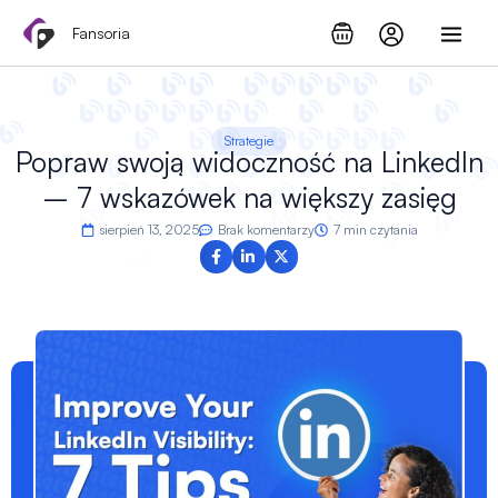
Przejdź
Fansoria
do
treści
Strategie
Popraw swoją widoczność na LinkedIn
– 7 wskazówek na większy zasięg
sierpień 13, 2025
Brak komentarzy
7 min czytania