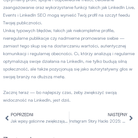
zaangażowanie oraz wykorzystanie funkcji takich jak LinkedIn Live,
Events i LinkedIn SEO mogą wynieść Twój profil na szczyt feedu
Twojej publiczności.
Unikaj typowych błędów, takich jak niekompletne profile,
nieregularne publikacje czy nadmierne promowanie siebie —
zamiast tego skup się na dostarczaniu wartości, autentycznej
komunikacji i regularnej obecności. Ci, którzy analizują i regularnie
optymalizują swoje działania na LinkedIn, nie tylko budują silną
społeczność, ale także pozycjonują się jako autorytatywny głos w
swojej branży na dłuższą metę.
Zacznij teraz — bo najlepszy czas, żeby zwiększyć swoją
widoczność na LinkedIn, jest dziś.
POPRZEDNI
NASTĘPNY
Prev
Na
Jak wpisy gościnne zwiększają widoczność 2025
Instagram Story Hacks 2025: 5 Strategii Opartych na Danych dla Większego Zasięgu i Widoczności