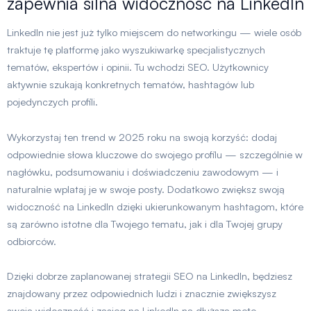
zapewnia silna widoczność na LinkedIn
LinkedIn nie jest już tylko miejscem do networkingu — wiele osób
traktuje tę platformę jako wyszukiwarkę specjalistycznych
tematów, ekspertów i opinii. Tu wchodzi SEO. Użytkownicy
aktywnie szukają konkretnych tematów, hashtagów lub
pojedynczych profili.
Wykorzystaj ten trend w 2025 roku na swoją korzyść: dodaj
odpowiednie słowa kluczowe do swojego profilu — szczególnie w
nagłówku, podsumowaniu i doświadczeniu zawodowym — i
naturalnie wplataj je w swoje posty. Dodatkowo zwiększ swoją
widoczność na LinkedIn dzięki ukierunkowanym hashtagom, które
są zarówno istotne dla Twojego tematu, jak i dla Twojej grupy
odbiorców.
Dzięki dobrze zaplanowanej strategii SEO na LinkedIn, będziesz
znajdowany przez odpowiednich ludzi i znacznie zwiększysz
swoją widoczność i zasięg na LinkedIn na dłuższą metę.