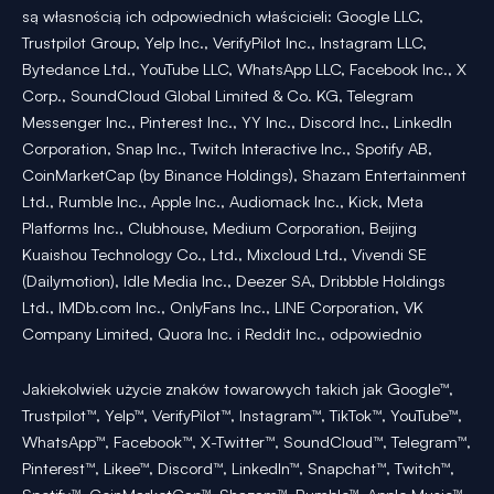
są własnością ich odpowiednich właścicieli: Google LLC,
Trustpilot Group, Yelp Inc., VerifyPilot Inc., Instagram LLC,
Bytedance Ltd., YouTube LLC, WhatsApp LLC, Facebook Inc., X
Corp., SoundCloud Global Limited & Co. KG, Telegram
Messenger Inc., Pinterest Inc., YY Inc., Discord Inc., LinkedIn
Corporation, Snap Inc., Twitch Interactive Inc., Spotify AB,
CoinMarketCap (by Binance Holdings), Shazam Entertainment
Ltd., Rumble Inc., Apple Inc., Audiomack Inc., Kick, Meta
Platforms Inc., Clubhouse, Medium Corporation, Beijing
Kuaishou Technology Co., Ltd., Mixcloud Ltd., Vivendi SE
(Dailymotion), Idle Media Inc., Deezer SA, Dribbble Holdings
Ltd., IMDb.com Inc., OnlyFans Inc., LINE Corporation, VK
Company Limited, Quora Inc. i Reddit Inc., odpowiednio
Jakiekolwiek użycie znaków towarowych takich jak Google™,
Trustpilot™, Yelp™, VerifyPilot™, Instagram™, TikTok™, YouTube™,
WhatsApp™, Facebook™, X-Twitter™, SoundCloud™, Telegram™,
Pinterest™, Likee™, Discord™, LinkedIn™, Snapchat™, Twitch™,