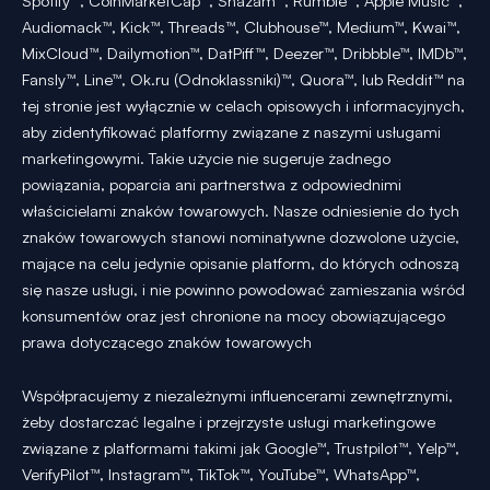
Spotify™, CoinMarketCap™, Shazam™, Rumble™, Apple Music™,
Audiomack™, Kick™, Threads™, Clubhouse™, Medium™, Kwai™,
MixCloud™, Dailymotion™, DatPiff™, Deezer™, Dribbble™, IMDb™,
Fansly™, Line™, Ok.ru (Odnoklassniki)™, Quora™, lub Reddit™ na
tej stronie jest wyłącznie w celach opisowych i informacyjnych,
aby zidentyfikować platformy związane z naszymi usługami
marketingowymi. Takie użycie nie sugeruje żadnego
powiązania, poparcia ani partnerstwa z odpowiednimi
właścicielami znaków towarowych. Nasze odniesienie do tych
znaków towarowych stanowi nominatywne dozwolone użycie,
mające na celu jedynie opisanie platform, do których odnoszą
się nasze usługi, i nie powinno powodować zamieszania wśród
konsumentów oraz jest chronione na mocy obowiązującego
prawa dotyczącego znaków towarowych
Współpracujemy z niezależnymi influencerami zewnętrznymi,
żeby dostarczać legalne i przejrzyste usługi marketingowe
związane z platformami takimi jak Google™, Trustpilot™, Yelp™,
VerifyPilot™, Instagram™, TikTok™, YouTube™, WhatsApp™,