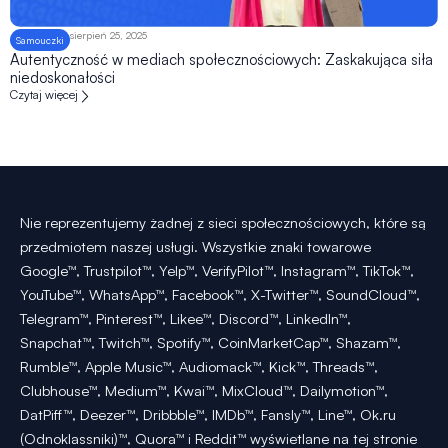
sierpień 25, 2025
Samouczki
Autentyczność w mediach społecznościowych: Zaskakująca siła
niedoskonałości
Czytaj więcej
Nie reprezentujemy żadnej z sieci społecznościowych, które są
przedmiotem naszej usługi. Wszystkie znaki towarowe
Google™, Trustpilot™, Yelp™, VerifyPilot™, Instagram™, TikTok™,
YouTube™, WhatsApp™, Facebook™, X-Twitter™, SoundCloud™,
Telegram™, Pinterest™, Likee™, Discord™, LinkedIn™,
Snapchat™, Twitch™, Spotify™, CoinMarketCap™, Shazam™,
Rumble™, Apple Music™, Audiomack™, Kick™, Threads™,
Clubhouse™, Medium™, Kwai™, MixCloud™, Dailymotion™,
DatPiff™, Deezer™, Dribbble™, IMDb™, Fansly™, Line™, Ok.ru
(Odnoklassniki)™, Quora™ i Reddit™ wyświetlane na tej stronie