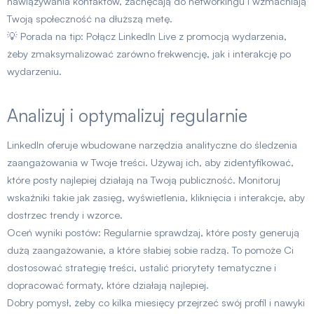
nawiązywania kontaktów, zachęcają do networkingu i wzmacniają
Twoją społeczność na dłuższą metę.
💡 Porada na tip: Połącz LinkedIn Live z promocją wydarzenia,
żeby zmaksymalizować zarówno frekwencję, jak i interakcję po
wydarzeniu.
Analizuj i optymalizuj regularnie
LinkedIn oferuje wbudowane narzędzia analityczne do śledzenia
zaangażowania w Twoje treści. Używaj ich, aby zidentyfikować,
które posty najlepiej działają na Twoją publiczność. Monitoruj
wskaźniki takie jak zasięg, wyświetlenia, kliknięcia i interakcje, aby
dostrzec trendy i wzorce.
Oceń wyniki postów: Regularnie sprawdzaj, które posty generują
dużą zaangażowanie, a które słabiej sobie radzą. To pomoże Ci
dostosować strategię treści, ustalić priorytety tematyczne i
dopracować formaty, które działają najlepiej.
Dobry pomysł, żeby co kilka miesięcy przejrzeć swój profil i nawyki