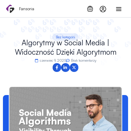
Przejdź
Fansoria
do
treści
Bez kategorii
Algorytmy w Social Media |
Widoczność Dzięki Algorytmom
czerwiec 9, 2025
Brak komentarzy