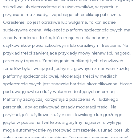
szkodliwe lub nieprzydatne dla użytkowników, w oparciu o
przypisane mu zasady, i zapobiega ich publikacji publicznie.
Określenie, co jest obraźliwe lub wulgarne, to koniecznie
subiektywna ocena. Większość platform społecznościowych ma
zasady moderacji treści, które mają na celu ochronę
użytkowników przed szkodliwymi lub obraźliwymi treściami. Na
przykład treści zawierające przykłady mowy nienawiści, nagości,
przemocy i spamu. Zapobieganie publikacji tych obraźliwych
tematów było i wciąż jest jednym z głównych zmartwień każdej
platformy społecznościowej. Moderacja treści w mediach
społecznościowych jest znacznie bardziej skomplikowana, biorąc
pod uwagę szybki i duży wolumen dostępnych informacji.
Platformy zazwyczaj korzystają z połączenia AI i ludzkiego
personelu, aby egzekwować zasady moderacji treści. Na
przykład, jeśli użytkownik użyje rasistowskiego lub groźnego
języka w poście na Twitterze, algorytmy najpierw to wykryją i
mogą automatycznie wystosować ostrzeżenie, usunąć post lub
zgłosić go do zespołu ludzkiego. Ten proces pomaga utrzymać