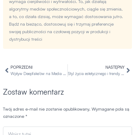
wymaga cierpliwości i wytrwałości. To, jak działają
algorytmy mediów społecznościowych, ciągle się zmienia,
a to, co działa dzisiaj, może wymagać dostosowania jutro.
Bądź na bieżąco, dostosowuj się i trzymaj preferencje
swojej publiczności na czołowej pozycji w produkcji i
dystrybucji treści
POPRZEDNI
NASTĘPNY
Prev
Na
Wpływ Deepfake'ów na Media Społecznościowe: Szokujące Prawdy o Deepfake'ach
Styl życia estetycznego i trendy cottagecore w mediach społecznościowych
Zostaw komentarz
Twój adres e-mail nie zostanie opublikowany.
Wymagane pola są
oznaczone
*
Wpisz