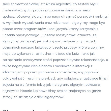
sieci społecznościowej. struktura algorytmu to zestaw reguł
matematycznych i proces grupowania danych. w sieci
społecznościowej algorytm pomaga utrzymać porządek i rankingi
w wynikach wyszukiwania oraz reklamach. algorytmy mogą być
pisane przez programistów i kodujących, którzy korzystają z
uczenia maszynowego. „uczenie maszynowe” oznacza, że
algorytmy „uczą się”, jak wykonywać zadania przy różnych
poziomach nadzoru ludzkiego. często procesy, które algorytmy
mają do wykonania, są trudne i nużące dla ludzi, takie jak
zarządzanie przepływem treści poprzez aktywne rekomendacje, a
także negatywne cienie banów i mediowanie interakcji z
informacjami poprzez polubienia i komentarze, aby poprawić
odkrywalność treści. na przykład, gdy oglądasz angażujące filmy i
zdjęcia na platformie takiej jak Instagram, algorytm pokaże ci
najnowsze historie lub nowe filmy twoich znajomych na górze
strony. to się dzieje dzięki algorytmowi