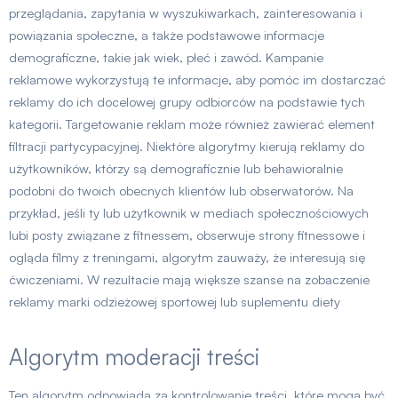
przeglądania, zapytania w wyszukiwarkach, zainteresowania i
powiązania społeczne, a także podstawowe informacje
demograficzne, takie jak wiek, płeć i zawód. Kampanie
reklamowe wykorzystują te informacje, aby pomóc im dostarczać
reklamy do ich docelowej grupy odbiorców na podstawie tych
kategorii. Targetowanie reklam może również zawierać element
filtracji partycypacyjnej. Niektóre algorytmy kierują reklamy do
użytkowników, którzy są demograficznie lub behawioralnie
podobni do twoich obecnych klientów lub obserwatorów. Na
przykład, jeśli ty lub użytkownik w mediach społecznościowych
lubi posty związane z fitnessem, obserwuje strony fitnessowe i
ogląda filmy z treningami, algorytm zauważy, że interesują się
ćwiczeniami. W rezultacie mają większe szanse na zobaczenie
reklamy marki odzieżowej sportowej lub suplementu diety
Algorytm moderacji treści
Ten algorytm odpowiada za kontrolowanie treści, które mogą być