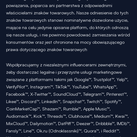
powiązania, poparcia ani partnerstwa z odpowiednimi
właścicielami znaków towarowych. Nasze odniesienie do tych
znaków towarowych stanowi nominatywne dozwolone użycie,
mające na celu jedynie opisanie platform, do których odnoszą
się nasze usługi, i nie powinno powodować zamieszania wśród
konsumentów oraz jest chronione na mocy obowiązującego
prawa dotyczącego znaków towarowych
Współpracujemy z niezależnymi influencerami zewnętrznymi,
żeby dostarczać legalne i przejrzyste usługi marketingowe
związane z platformami takimi jak Google™, Trustpilot™, Yelp™,
VerifyPilot™, Instagram™, TikTok™, YouTube™, WhatsApp™,
Facebook™, X-Twitter™, SoundCloud™, Telegram™, Pinterest™,
Likee™, Discord™, LinkedIn™, Snapchat™, Twitch™, Spotify™,
CoinMarketCap™, Shazam™, Rumble™, Apple Music™,
Audiomack™, Kick™, Threads™, Clubhouse™, Medium™, Kwai™,
MixCloud™, Dailymotion™, DatPiff™, Deezer™, Dribbble™, IMDb™,
Fansly™, Line™, Ok.ru (Odnoklassniki)™, Quora™, i Reddit™.