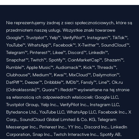
Nie reprezentujemy żadnej z sieci społecznościowych, które są
przedmiotem naszej usługi. Wszystkie znaki towarowe
Google™, Trustpilot™, Yelp™, VerifyPilot™, Instagram™, TikTok™,
YouTube™, WhatsApp™, Facebook™, X-Twitter™, SoundCloud™,
Telegram™, Pinterest™, Likee™, Discord™, LinkedIn™,
Snapchat™, Twitch™, Spotify™, CoinMarketCap™, Shazam™,
Rumble™, Apple Music™, Audiomack™, Kick™, Threads™,
Clubhouse™, Medium™, Kwai™, MixCloud™, Dailymotion™,
DatPiff™, Deezer™, Dribbble™, IMDb™, Fansly™, Line™, Ok.ru
(Odnoklassniki)™, Quora™ i Reddit™ wyświetlane na tej stronie
są własnością ich odpowiednich właścicieli: Google LLC,
Trustpilot Group, Yelp Inc., VerifyPilot Inc., Instagram LLC,
Bytedance Ltd., YouTube LLC, WhatsApp LLC, Facebook Inc., X
Corp., SoundCloud Global Limited & Co. KG, Telegram
Messenger Inc., Pinterest Inc., YY Inc., Discord Inc., LinkedIn
Corporation, Snap Inc., Twitch Interactive Inc., Spotify AB,