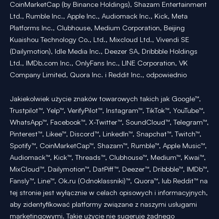
CoinMarketCap (by Binance Holdings), Shazam Entertainment
Ltd., Rumble Inc., Apple Inc., Audiomack Inc., Kick, Meta
Platforms Inc., Clubhouse, Medium Corporation, Beijing
Kuaishou Technology Co., Ltd., Mixcloud Ltd., Vivendi SE
(Dailymotion), Idle Media Inc., Deezer SA, Dribbble Holdings
Ltd., IMDb.com Inc., OnlyFans Inc., LINE Corporation, VK
Company Limited, Quora Inc. i Reddit Inc., odpowiednio
Jakiekolwiek użycie znaków towarowych takich jak Google™,
Trustpilot™, Yelp™, VerifyPilot™, Instagram™, TikTok™, YouTube™,
WhatsApp™, Facebook™, X-Twitter™, SoundCloud™, Telegram™,
Pinterest™, Likee™, Discord™, LinkedIn™, Snapchat™, Twitch™,
Spotify™, CoinMarketCap™, Shazam™, Rumble™, Apple Music™,
Audiomack™, Kick™, Threads™, Clubhouse™, Medium™, Kwai™,
MixCloud™, Dailymotion™, DatPiff™, Deezer™, Dribbble™, IMDb™,
Fansly™, Line™, Ok.ru (Odnoklassniki)™, Quora™, lub Reddit™ na
tej stronie jest wyłącznie w celach opisowych i informacyjnych,
aby zidentyfikować platformy związane z naszymi usługami
marketingowymi. Takie użycie nie sugeruje żadnego